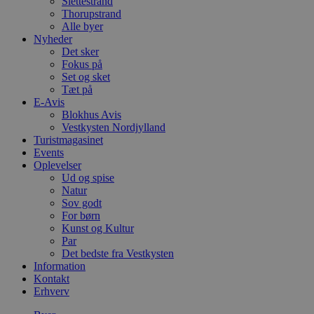
Slettestrand
Thorupstrand
Alle byer
Nyheder
Det sker
Fokus på
Set og sket
Tæt på
E-Avis
Blokhus Avis
Vestkysten Nordjylland
Turistmagasinet
Events
Oplevelser
Ud og spise
Natur
Sov godt
For børn
Kunst og Kultur
Par
Det bedste fra Vestkysten
Information
Kontakt
Erhverv