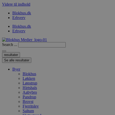
Videre til indhold
Blokhus.dk
Erhverv
Blokhus.dk
Erhverv
Search ...
resultater
Se alle resultater
Byer
Blokhus
Løkken
Lønstrup
Hirtshals
Aabybro
Pandrup
Brovst
Fjerritslev
Saltum