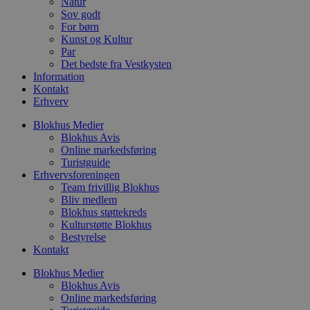
Natur
g
Sov godt
h
o
For børn
e
Kunst og Kultur
h
Par
ti
Det bedste fra Vestkysten
VISITOR_PRIVACY_METADATA
5 måneder
D
YouTube
Information
4 uger
b
.youtube.com
Kontakt
g
Erhverv
b
s
p
Blokhus Medier
f
Blokhus Avis
i
Online markedsføring
w
r
Turistguide
p
Erhvervsforeningen
b
Team frivillig Blokhus
s
Bliv medlem
f
p
Blokhus støttekreds
b
Kulturstøtte Blokhus
p
Bestyrelse
o
i
Kontakt
d
p
Blokhus Medier
b
Blokhus Avis
f
s
Online markedsføring