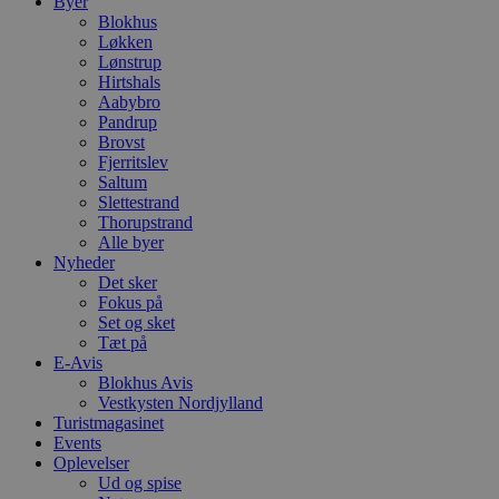
Byer
Blokhus
Løkken
Lønstrup
Hirtshals
Aabybro
Pandrup
Brovst
Fjerritslev
Saltum
Slettestrand
Thorupstrand
Alle byer
Nyheder
Det sker
Fokus på
Set og sket
Tæt på
E-Avis
Blokhus Avis
Vestkysten Nordjylland
Turistmagasinet
Events
Oplevelser
Ud og spise