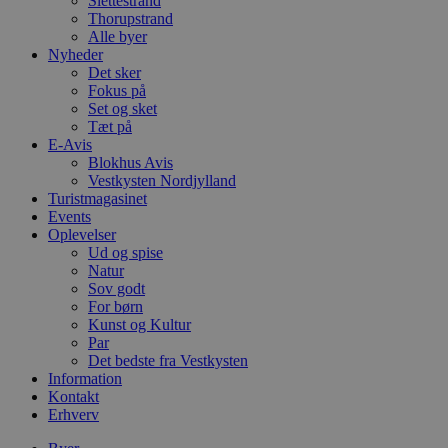
Slettestrand
sekunder
b
Thorupstrand
m
b
Alle byer
u
Nyheder
s
Det sker
s
i
Fokus på
g
Set og sket
d
Tæt på
f
E-Avis
h
y
Blokhus Avis
f
Vestkysten Nordjylland
m
Turistmagasinet
t
Events
PHPSESSID
Session
C
PHP.net
Oplevelser
g
blokhus.dk
Ud og spise
a
Natur
b
s
Sov godt
e
For børn
i
Kunst og Kultur
d
o
Par
v
Det bedste fra Vestkysten
b
Information
D
Kontakt
e
g
Erhverv
n
h