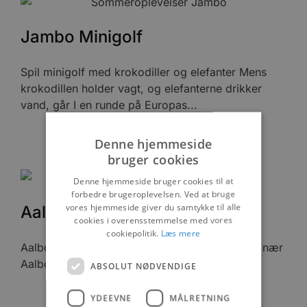
Jambo Minigolf
Spil minigolf med krokodiller og elefanter Mens
krokodillen holder vagt, og elefanterne drikker
vand, går I en runde på Europas...
Denne hjemmeside
bruger cookies
Denne hjemmeside bruger cookies til at
forbedre brugeroplevelsen. Ved at bruge
vores hjemmeside giver du samtykke til alle
Aalborg Zoo
cookies i overensstemmelse med vores
cookiepolitik.
Læs mere
Aalborg Zoo er en bynær dyrepark, der ligger nær
Aalborgs centrum.
ABSOLUT NØDVENDIGE
YDEEVNE
MÅLRETNING