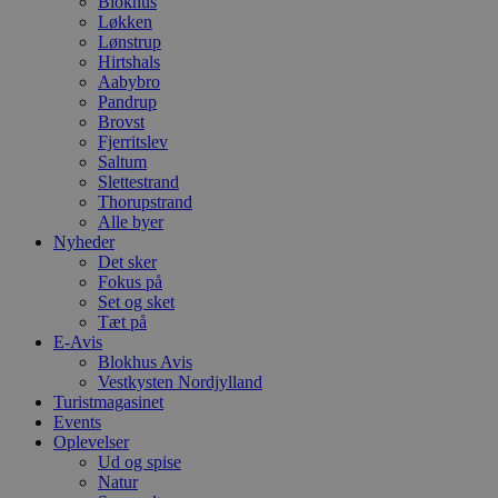
Blokhus
Løkken
Lønstrup
Hirtshals
Aabybro
Pandrup
Brovst
Fjerritslev
Saltum
Slettestrand
Thorupstrand
Alle byer
Nyheder
Det sker
Fokus på
Set og sket
Tæt på
E-Avis
Blokhus Avis
Vestkysten Nordjylland
Turistmagasinet
Events
Oplevelser
Ud og spise
Natur