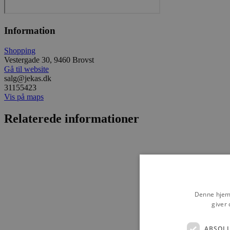
Information
Shopping
Vestergade 30, 9460 Brovst
Gå til website
salg@jekas.dk
31155423
Vis på maps
Relaterede informationer
Denne hjemm
giver 
ABSOL