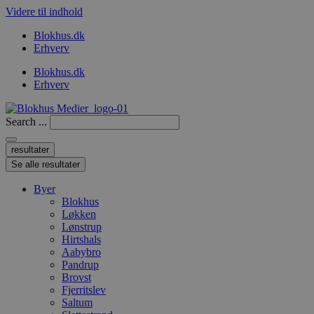
Videre til indhold
Blokhus.dk
Erhverv
Blokhus.dk
Erhverv
Search ...
resultater
Se alle resultater
Byer
Blokhus
Løkken
Lønstrup
Hirtshals
Aabybro
Pandrup
Brovst
Fjerritslev
Saltum