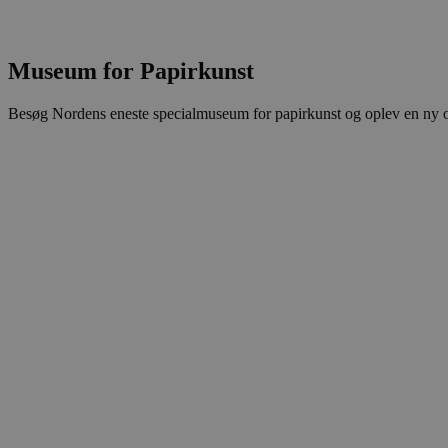
.blok
_fbp
_ga_PJR83J7HYC
.blok
Museum for Papirkunst
pysTrafficSource
.blok
_gat_gtag_UA_74178830_1
Besøg Nordens eneste specialmuseum for papirkunst og oplev en ny o
YSC
VISITOR_INFO1_LIVE
__Secure-YNID