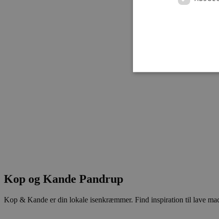
Absolut nødvendige cookies
kan ikke bruges korrekt ude
Navn
pys_session_limit
Kop og Kande Pandrup
PHPSESSID
Kop & Kande er din lokale isenkræmmer. Find inspiration til lave mad