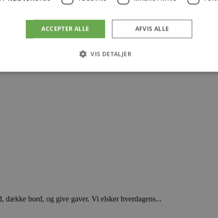
ACCEPTER ALLE
AFVIS ALLE
VIS DETALJER
Absolut nødvendige
Ydeevne
Målretning
Funktionalitet
 muliggør hjemmesidens grundlæggende funktionalitet såsom brugerlogin og kontoad
n de absolut nødvendige cookies.
Udbyder
/
Udløbsdato
Beskrivelse
Domæne
.blokhus.dk
59 minutter
Denne cookie bruges til at begrænse, hvor mang
57
udløse visse server-sidefunktioner inden for en 
sekunder
at forbedre hjemmesidens ydeevne og forhindre 
Session
Cookie genereret af applikationer baseret på PHP
PHP.net
generel identifikator, der bruges til at opretholde
blokhus.dk
brugersessioner. Det er normalt et tilfældigt g
, dække bord, og give gaver. Vi elsker hverdagens...
det bruges kan være specifikt for webstedet, me
opretholde en logget status for en bruger mellem