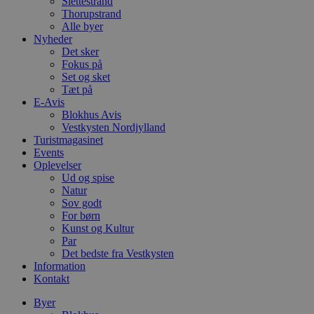
Slettestrand
Thorupstrand
Alle byer
Nyheder
Det sker
Fokus på
Set og sket
Tæt på
E-Avis
Blokhus Avis
Vestkysten Nordjylland
Turistmagasinet
Events
Oplevelser
Ud og spise
Natur
Sov godt
For børn
Kunst og Kultur
Par
Det bedste fra Vestkysten
Information
Kontakt
Byer