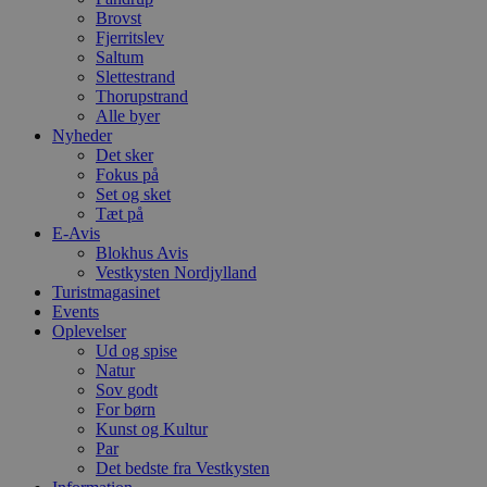
pys_session_limit
.blokhus.dk
59 minutter
D
Brovst
57
b
Fjerritslev
sekunder
b
Saltum
m
b
Slettestrand
u
Thorupstrand
s
Alle byer
s
i
Nyheder
g
Det sker
d
Fokus på
f
Set og sket
h
y
Tæt på
f
E-Avis
m
Blokhus Avis
t
Vestkysten Nordjylland
PHPSESSID
Session
C
PHP.net
Turistmagasinet
g
blokhus.dk
Events
a
Oplevelser
b
s
Ud og spise
e
Natur
i
Sov godt
d
For børn
o
v
Kunst og Kultur
b
Par
D
Det bedste fra Vestkysten
e
g