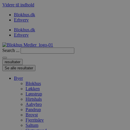
Videre til indhold
Blokhus.dk
Erhverv
Blokhus.dk
Erhverv
Search ...
resultater
Se alle resultater
Byer
Blokhus
Løkken
Lønstrup
Hirtshals
Aabybro
Pandrup
Brovst
Fjerritslev
Saltum