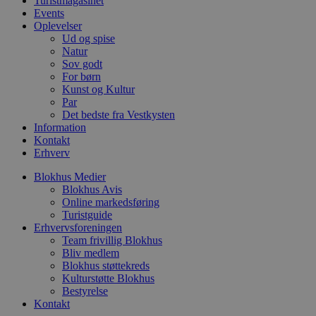
Turistmagasinet
b
t
Events
d
Oplevelser
g
Ud og spise
h
o
Natur
e
Sov godt
h
For børn
ti
Kunst og Kultur
VISITOR_PRIVACY_METADATA
5 måneder
D
YouTube
Par
4 uger
b
.youtube.com
Det bedste fra Vestkysten
g
Information
b
s
Kontakt
p
Erhverv
f
i
Blokhus Medier
w
r
Blokhus Avis
p
Online markedsføring
b
Turistguide
s
Erhvervsforeningen
f
p
Team frivillig Blokhus
b
Bliv medlem
p
Blokhus støttekreds
o
i
Kulturstøtte Blokhus
d
Bestyrelse
p
Kontakt
b