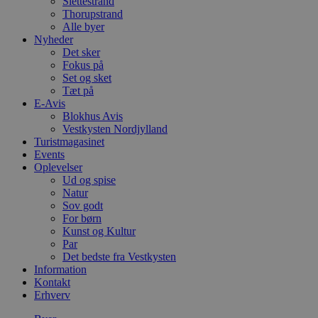
Slettestrand
Thorupstrand
Alle byer
Nyheder
Det sker
Fokus på
Set og sket
Tæt på
E-Avis
Blokhus Avis
Vestkysten Nordjylland
Turistmagasinet
Events
Oplevelser
Ud og spise
Natur
Sov godt
For børn
Kunst og Kultur
Par
Det bedste fra Vestkysten
Information
Kontakt
Erhverv