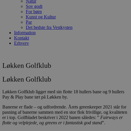
Natur
Sov godt
For børn
Kunst og Kultur
Par
Det bedste fra Vestkysten
Information
Kontakt
Erhverv
Løkken Golfklub
Løkken Golfklub
Løkken Golfklub ligger med sin flotte 18 hullers bane og 9 hullers
Pay & Play bane tæt på Løkken by.
Banerne er flade – og udfordrende. Årets greenkeeper 2021 står for
pasning af banerne sammen med en stor flok frivillige, og kvaliteten
er i top. Golfbladet beskriver i 2022 banen således: ”
Fairways er
flotte og velplejede, og greens er i fantastisk god stand
”.