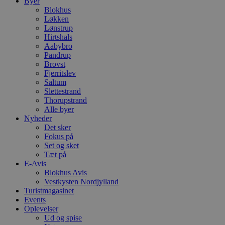
Byer
Blokhus
Løkken
Lønstrup
Hirtshals
Aabybro
Pandrup
Brovst
Fjerritslev
Saltum
Slettestrand
Thorupstrand
Alle byer
Nyheder
Det sker
Fokus på
Set og sket
Tæt på
E-Avis
Blokhus Avis
Vestkysten Nordjylland
Turistmagasinet
Events
Oplevelser
Ud og spise