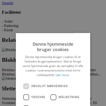
Strande
Faciliteter
- Toilet
- Parkering
- Kiosk
Relaterede informationer
Denne hjemmeside
bruger cookies
Denne hjemmeside bruger cookies til at
Blokhus strand
forbedre brugeroplevelsen. Ved at bruge
vores hjemmeside giver du samtykke til alle
Blokhus Strand er et sandstrand ved Jammerbugt og feriestedet
cookies i overensstemmelse med vores
Blokhus. Stranden er 100 meter bred og strækker sig fra Rødhus...
cookiepolitik.
Læs mere
ABSOLUT NØDVENDIGE
Slettestrand
YDEEVNE
MÅLRETNING
Slettestrand er en bred sandstrand og beliggende lige syd for
Svinkløv. Stranden er landingsplads for de smukke havbåde. På