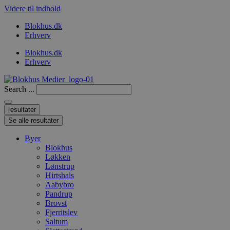
Videre til indhold
Blokhus.dk
Erhverv
Blokhus.dk
Erhverv
Search ...
resultater
Se alle resultater
Byer
Blokhus
Løkken
Lønstrup
Hirtshals
Aabybro
Pandrup
Brovst
Fjerritslev
Saltum