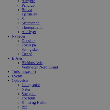
Aabybro
pys_session_limit
.blokhus.dk
59 minutter
D
57
b
Pandrup
sekunder
b
Brovst
m
Fjerritslev
b
u
Saltum
s
Slettestrand
s
Thorupstrand
i
Alle byer
g
d
Nyheder
f
Det sker
h
Fokus på
y
f
Set og sket
m
Tæt på
t
E-Avis
Blokhus Avis
PHPSESSID
Session
C
PHP.net
g
blokhus.dk
Vestkysten Nordjylland
a
Turistmagasinet
b
Events
s
Oplevelser
e
i
Ud og spise
d
Natur
o
Sov godt
v
b
For børn
D
Kunst og Kultur
e
Par
g