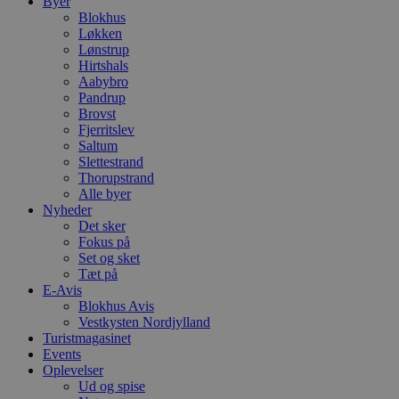
Byer
Blokhus
Løkken
Lønstrup
Hirtshals
Aabybro
Pandrup
Brovst
Fjerritslev
Saltum
Slettestrand
Thorupstrand
Alle byer
Nyheder
Det sker
Fokus på
Set og sket
Tæt på
E-Avis
Blokhus Avis
Vestkysten Nordjylland
Turistmagasinet
Events
Oplevelser
Ud og spise