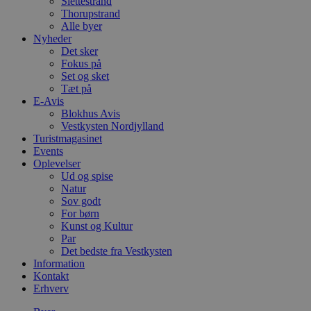
Slettestrand
Thorupstrand
Alle byer
Nyheder
Det sker
Fokus på
Set og sket
Tæt på
E-Avis
Blokhus Avis
Vestkysten Nordjylland
Turistmagasinet
Events
Oplevelser
Ud og spise
Natur
Sov godt
For børn
Kunst og Kultur
Par
Det bedste fra Vestkysten
Information
Kontakt
Erhverv