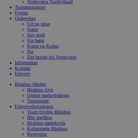
Vestkysten Nordjylland
t
d
Turistmagasinet
g
Events
h
Oplevelser
o
Ud og spise
e
h
Natur
ti
Sov godt
For børn
VISITOR_PRIVACY_METADATA
5 måneder
D
YouTube
4 uger
b
Kunst og Kultur
.youtube.com
g
Par
b
Det bedste fra Vestkysten
s
Information
p
f
Kontakt
i
Erhverv
w
r
Blokhus Medier
p
b
Blokhus Avis
s
Online markedsføring
f
Turistguide
p
b
Erhvervsforeningen
p
Team frivillig Blokhus
o
Bliv medlem
i
Blokhus støttekreds
d
p
Kulturstøtte Blokhus
b
Bestyrelse
f