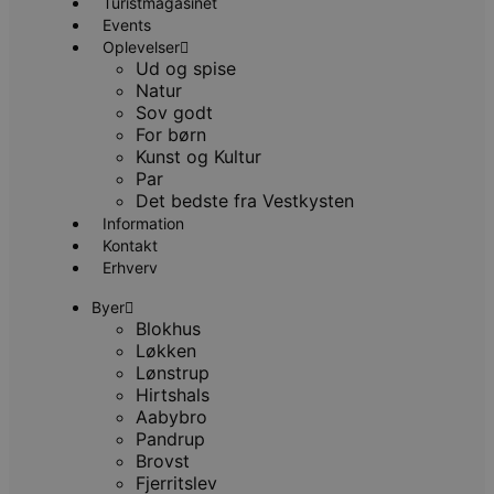
Turistmagasinet
PHPSESSID
Session
C
PHP.net
g
blokhus.dk
Events
a
Oplevelser
b
Ud og spise
s
e
Natur
i
Sov godt
d
o
For børn
v
Kunst og Kultur
b
D
Par
e
Det bedste fra Vestkysten
g
n
Information
h
Kontakt
b
Erhverv
s
w
e
Byer
e
Blokhus
o
l
Løkken
e
Lønstrup
m
Hirtshals
CookieScriptConsent
4 uger 2
D
CookieScript
Aabybro
dage
b
blokhus.dk
Pandrup
C
S
Brovst
t
Fjerritslev
h