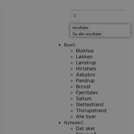
resultater
Se alle resultater
Byer
Blokhus
Løkken
Lønstrup
Hirtshals
Aabybro
Pandrup
Brovst
Fjerritslev
Saltum
Slettestrand
Thorupstrand
Alle byer
Nyheder
Det sker