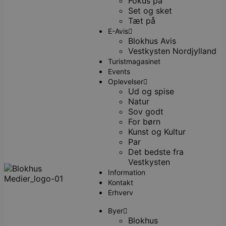
Fokus på
Set og sket
Tæt på
E-Avis
Blokhus Avis
Vestkysten Nordjylland
Turistmagasinet
Events
Oplevelser
Ud og spise
Natur
Sov godt
For børn
Kunst og Kultur
Par
Det bedste fra
Vestkysten
Information
Kontakt
Erhverv
Byer
Blokhus