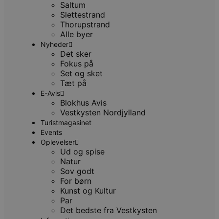
p
Saltum
s
Slettestrand
b
e
Thorupstrand
a
Alle byer
S
c
Nyheder
f
Det sker
k
Fokus på
pys_start_session
.blokhus.dk
Session
D
Set og sket
b
Tæt på
o
b
E-Avis
t
Blokhus Avis
d
Vestkysten Nordjylland
g
h
Turistmagasinet
o
Events
e
h
Oplevelser
ti
Ud og spise
Natur
VISITOR_PRIVACY_METADATA
5 måneder
D
YouTube
4 uger
b
.youtube.com
Sov godt
g
For børn
b
s
Kunst og Kultur
p
Par
f
i
Det bedste fra Vestkysten
w