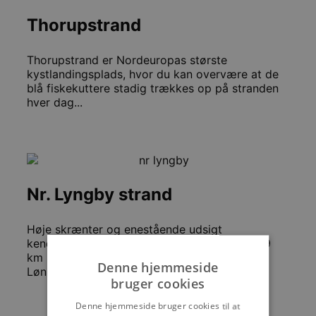
Thorupstrand
Thorupstrand er Nordeuropas største
kystlandingsplads, hvor du kan overvære at de
blå fiskekuttere stadig trækkes op på stranden
hver dag...
Nr. Lyngby strand
Høje skrænter og enestående udsigt
kendetegner Nr. Lyngby strand. Stranden er 9
km lang og beliggende imellem Løkken og
Denne hjemmeside
Lønstrup....
bruger cookies
Denne hjemmeside bruger cookies til at