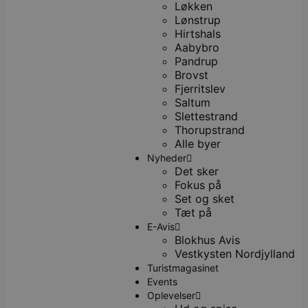
Løkken
Lønstrup
Hirtshals
Aabybro
Pandrup
Brovst
Fjerritslev
Saltum
Slettestrand
Thorupstrand
Alle byer
Nyheder
Det sker
Fokus på
Set og sket
Tæt på
E-Avis
Blokhus Avis
Vestkysten Nordjylland
Turistmagasinet
Events
Oplevelser