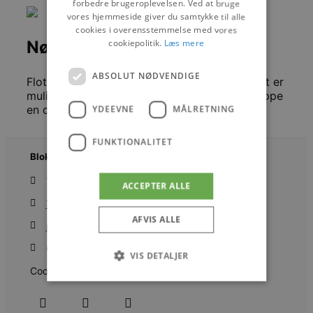
forbedre brugeroplevelsen. Ved at bruge
vores hjemmeside giver du samtykke til alle
cookies i overensstemmelse med vores
Nørlev strand
cookiepolitik.
Læs mere
ABSOLUT NØDVENDIGE
Flot, bred sandstrand med skønne klitter. Det er
muligt at køre i bil på Nørlev strand eller snuppe
en dejlig...
YDEEVNE
MÅLRETNING
FUNKTIONALITET
Blokhus Medier
Torvet 7B, 1. sal, 9492 Blokhus
ACCEPTER ALLE
70200123
AFVIS ALLE
mail@blokhus.dk
CVR: 26486378
VIS DETALJER
Cookiepolitik
Absolut nødvendige
Ydeevne