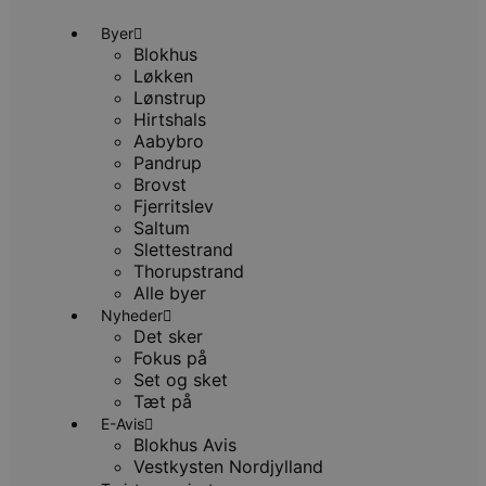
Målretning
Funktionalitet
Byer
Blokhus
Absolut nødvendige cookies muliggør
Løkken
hjemmesidens grundlæggende funktionalitet
Lønstrup
såsom brugerlogin og kontoadministration.
Hirtshals
Hjemmesiden kan ikke bruges korrekt uden de
absolut nødvendige cookies.
Aabybro
Pandrup
Udbyder
/
Navn
Udløbsdato
B
Brovst
Domæne
Fjerritslev
pys_session_limit
.blokhus.dk
59 minutter
D
Saltum
57
b
sekunder
b
Slettestrand
m
Thorupstrand
b
Alle byer
u
s
Nyheder
s
Det sker
i
g
Fokus på
d
Set og sket
f
h
Tæt på
y
E-Avis
f
Blokhus Avis
m
t
Vestkysten Nordjylland