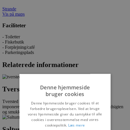
Strande
Vis på maps
Faciliteter
- Toiletter
- Fiskebutik
- Forplejning/café
- Parkeringsplads
Relaterede informationer
Denne hjemmeside
Tversted strand
bruger cookies
Tversted strand er bred hvid sandstrand med høje klitter og
Denne hjemmeside bruger cookies til at
imponerende udsigter beliggende nord for Hirtshals. Nyd udsigten
forbedre brugeroplevelsen. Ved at bruge
og smukke...
vores hjemmeside giver du samtykke til alle
cookies i overensstemmelse med vores
cookiepolitik.
Læs mere
Saltum Strand