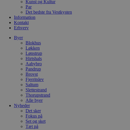
Kunst og Kultur
i
d
Par
o
Det bedste fra Vestkysten
v
Information
b
Kontakt
D
e
Erhverv
g
n
Byer
h
Blokhus
b
s
Løkken
w
Lønstrup
e
Hirtshals
e
o
Aabybro
l
Pandrup
e
Brovst
m
Fjerritslev
CookieScriptConsent
4 uger 2
D
CookieScript
Saltum
dage
b
blokhus.dk
Slettestrand
C
Thorupstrand
S
Alle byer
t
h
Nyheder
p
Det sker
s
Fokus på
b
e
Set og sket
a
Tæt på
S