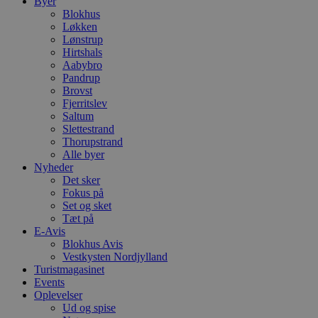
Byer
Blokhus
Løkken
Lønstrup
Hirtshals
Aabybro
Pandrup
Brovst
Fjerritslev
Saltum
Slettestrand
Thorupstrand
Alle byer
Nyheder
Det sker
Fokus på
Set og sket
Tæt på
E-Avis
Blokhus Avis
Vestkysten Nordjylland
Turistmagasinet
Events
Oplevelser
Ud og spise