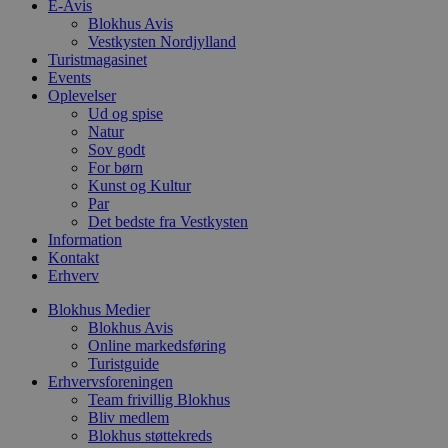
E-Avis
c
Blokhus Avis
f
k
Vestkysten Nordjylland
Turistmagasinet
pys_start_session
.blokhus.dk
Session
D
Events
b
o
Oplevelser
b
Ud og spise
t
Natur
d
Sov godt
g
h
For børn
o
Kunst og Kultur
e
Par
h
ti
Det bedste fra Vestkysten
Information
VISITOR_PRIVACY_METADATA
5 måneder
D
YouTube
Kontakt
4 uger
b
.youtube.com
Erhverv
g
b
s
Blokhus Medier
p
Blokhus Avis
f
Online markedsføring
i
w
Turistguide
r
Erhvervsforeningen
p
Team frivillig Blokhus
b
Bliv medlem
s
f
Blokhus støttekreds
p