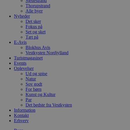
Slettestrand
Thorupstrand
Alle byer
Nyheder
Det sker
Fokus på
Set og sket
Tæt på
E-Avis
Blokhus Avis
Vestkysten Nordjylland
Turistmagasinet
Events
Oplevelser
Ud og spise
Natur
Sov godt
For børn
Kunst og Kultur
Par
Det bedste fra Vestkysten
Information
Kontakt
Erhverv