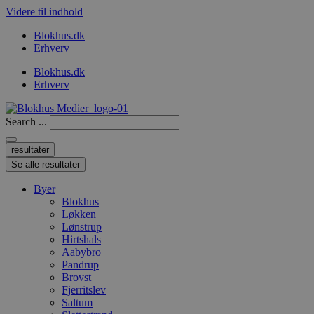
Videre til indhold
Blokhus.dk
Erhverv
Blokhus.dk
Erhverv
Search ...
resultater
Se alle resultater
Byer
Blokhus
Løkken
Lønstrup
Hirtshals
Aabybro
Pandrup
Brovst
Fjerritslev
Saltum