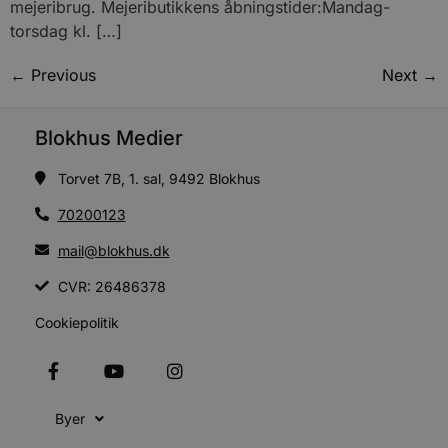
mejeribrug. Mejeributikkens åbningstider:Mandag-
a
b
torsdag kl. […]
s
e
i
←
Previous
Next
→
d
o
v
b
Blokhus Medier
D
e
g
n
Torvet 7B, 1. sal, 9492 Blokhus
h
b
70200123
s
w
e
mail@blokhus.dk
e
o
CVR: 26486378
l
e
m
Cookiepolitik
CookieScriptConsent
4 uger 2
D
CookieScript
dage
b
blokhus.dk
C
S
t
h
Byer
p
s