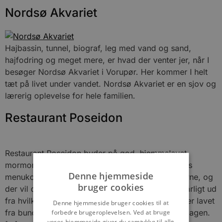
Nordsø Akvariet
Hajbassin, tunnel, biograf, leg med vand og sand,
hajfodring og meget mere, er hvad der venter jer, når I
besøger Nordsø Akvariet i Vorupør. Her kommer I helt
tæt på livet under vandet. Nordsø Akvariet er en sjov og
lærerig oplevelse for hele familien.
Restaurant Poseidon
Restaurant Poseidon byder på god, hjemmelavet
mormor-mad og fransk inspirerede menuer. Vores
Denne hjemmeside
menukort rummer de retter, der passer til årstiderne, og
bruger cookies
der vil derfor ske et skifte i menukortet 4 gange årligt ud
fra hvilke råvarer, der er i sæson. Alt vores mad er lavet
Denne hjemmeside bruger cookies til at
fra bunden, så vi går ikke på kompromis med smagen.
forbedre brugeroplevelsen. Ved at bruge
vores hjemmeside giver du samtykke til alle