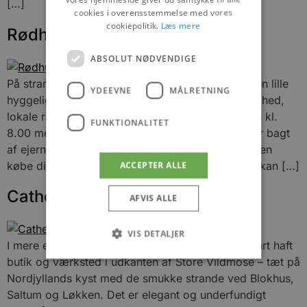
[…]
cookies i overensstemmelse med vores
cookiepolitik.
Læs mere
Rødhus Café & Isbar
ABSOLUT NØDVENDIGE
På stranden i Rødhus ved Vesterhavet finder du en lille
YDEEVNE
MÅLRETNING
hyggelig cafe med fokus på økologi, bæredygtighed,
lokale råvarer og kvalitet. Hver dag åbner cafeen kl.
FUNKTIONALITET
8.00 med duften af nybagte surdejsboller, som er bagt
af ejerne selv: Louise og Rasmus. Her kan du enten
købe dit morgenbrød og tage med hjem eller du kan […]
ACCEPTER ALLE
Catherine Collart
AFVIS ALLE
VIS DETALJER
I mere end 20 år har keramikeren Catherine Collart haft
butik og værksted i udkanten af Store Vildmose – tæt på
Nordjyllands kyst med de smukke strande ved Blokhus,
Absolut nødvendige
Ydeevne
Saltum og Løkken. Det er elegant og underfundigt
Målretning
Funktionalitet