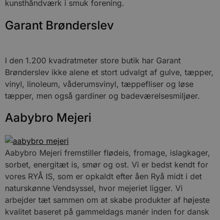
kunsthåndværk i smuk forening.
Absolut nødvendige cookies muliggør
Garant Brønderslev
hjemmesidens grundlæggende funktionalitet
såsom brugerlogin og kontoadministration.
Hjemmesiden kan ikke bruges korrekt uden de
absolut nødvendige cookies.
I den 1.200 kvadratmeter store butik har Garant
Udbyder
/
Navn
Udløbsdato
B
Brønderslev ikke alene et stort udvalgt af gulve, tæpper,
Domæne
vinyl, linoleum, våderumsvinyl, tæppefliser og løse
pys_session_limit
.blokhus.dk
59 minutter
D
57
b
tæpper, men også gardiner og badeværelsesmiljøer.
sekunder
b
m
b
Aabybro Mejeri
u
s
s
i
g
Aabybro Mejeri fremstiller flødeis, fromage, islagkager,
d
f
sorbet, energitæt is, smør og ost. Vi er bedst kendt for
h
vores RYÅ IS, som er opkaldt efter åen Ryå midt i det
y
f
naturskønne Vendsyssel, hvor mejeriet ligger. Vi
m
t
arbejder tæt sammen om at skabe produkter af højeste
PHPSESSID
Session
C
kvalitet baseret på gammeldags manér inden for dansk
PHP.net
g
blokhus.dk