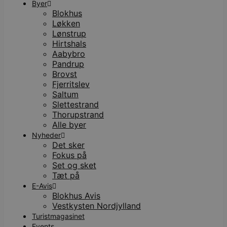
Byer
Blokhus
Løkken
Lønstrup
Hirtshals
Aabybro
Pandrup
Brovst
Fjerritslev
Saltum
Slettestrand
Thorupstrand
Alle byer
Nyheder
Det sker
Fokus på
Set og sket
Tæt på
E-Avis
Blokhus Avis
Vestkysten Nordjylland
Turistmagasinet
Events