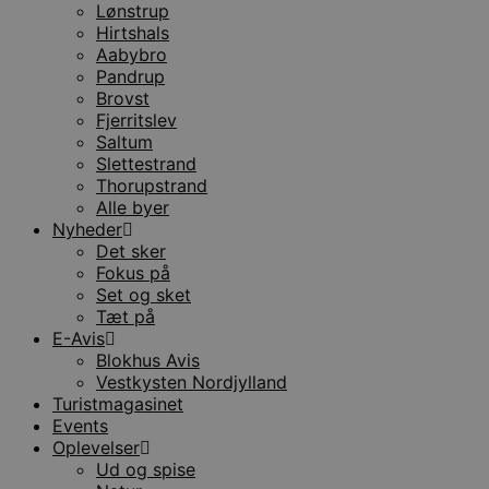
Lønstrup
Hirtshals
Aabybro
Pandrup
Brovst
Fjerritslev
Saltum
Slettestrand
Thorupstrand
Alle byer
Nyheder
Det sker
Fokus på
Set og sket
Tæt på
E-Avis
Blokhus Avis
Vestkysten Nordjylland
Turistmagasinet
Events
Oplevelser
Ud og spise