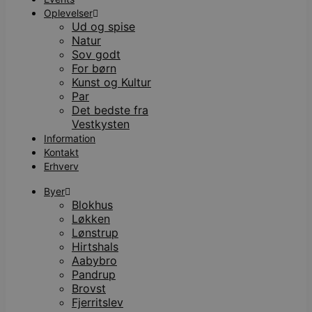
Oplevelser
Ud og spise
Natur
Sov godt
For børn
Kunst og Kultur
Par
Det bedste fra
Vestkysten
Information
Kontakt
Erhverv
Byer
Blokhus
Løkken
Lønstrup
Hirtshals
Aabybro
Pandrup
Brovst
Fjerritslev