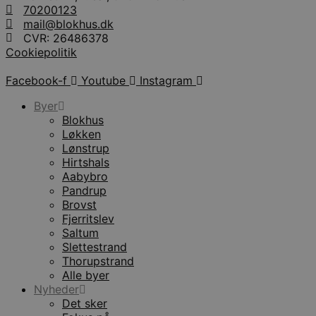
70200123
mail@blokhus.dk
CVR: 26486378
Cookiepolitik
Facebook-f
Youtube
Instagram
Byer
Blokhus
Løkken
Lønstrup
Hirtshals
Aabybro
Pandrup
Brovst
Fjerritslev
Saltum
Slettestrand
Thorupstrand
Alle byer
Nyheder
Det sker