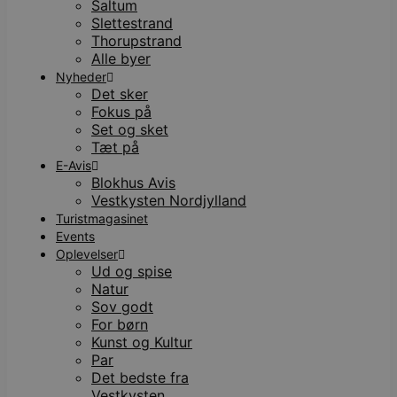
Saltum
Slettestrand
Thorupstrand
Alle byer
Nyheder
Det sker
Fokus på
Set og sket
Tæt på
E-Avis
Blokhus Avis
Vestkysten Nordjylland
Turistmagasinet
Events
Oplevelser
Ud og spise
Natur
Sov godt
For børn
Kunst og Kultur
Par
Det bedste fra
Vestkysten