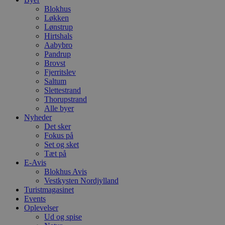
p
Blokhus
s
b
Løkken
e
Lønstrup
a
Hirtshals
S
Aabybro
c
f
Pandrup
k
Brovst
Fjerritslev
pys_start_session
.blokhus.dk
Session
D
b
Saltum
o
Slettestrand
b
Thorupstrand
t
Alle byer
d
g
Nyheder
h
Det sker
o
Fokus på
e
h
Set og sket
ti
Tæt på
E-Avis
VISITOR_PRIVACY_METADATA
5 måneder
D
YouTube
Blokhus Avis
4 uger
b
.youtube.com
g
Vestkysten Nordjylland
b
Turistmagasinet
s
Events
p
Oplevelser
f
i
Ud og spise
w