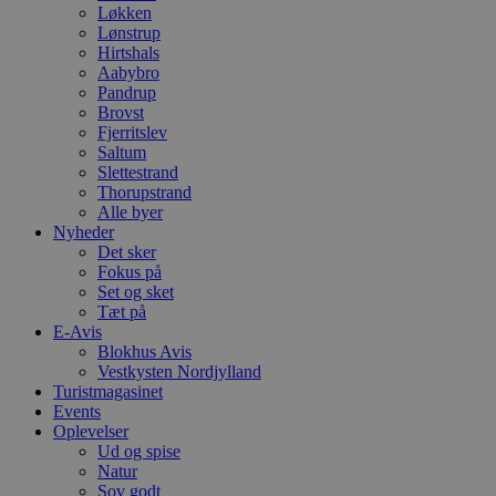
Løkken
Lønstrup
Hirtshals
Aabybro
Pandrup
Brovst
Fjerritslev
Saltum
Slettestrand
Thorupstrand
Alle byer
Nyheder
Det sker
Fokus på
Set og sket
Tæt på
E-Avis
Blokhus Avis
Vestkysten Nordjylland
Turistmagasinet
Events
Oplevelser
Ud og spise
Natur
Sov godt