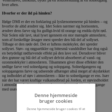
Vesterhavet, Blokhus, byder på en festforestilling af en solnedgang
hver aften.
Hvorfor er der ild på himlen?
Ifølge DMI er der en forklaring på lysfænomenerne på himlen – og
hvorfor de altid ændrer sig. Idet Solen nærmer sig horisonten,
ændrer dens farve sig fra gulligt-hvid til orange og endda dybt rød.
Når Solen står lavt, skal lyset igennem en stor mængde atmosfære,
som af forskellige årsager mest spreder den blå del af sollyset.
Tilbage er den røde del. Det er luftens molekyler, der spreder
sollyset. Støv- og røgpartikler og bittesmå vanddråber har dog også
en betydeligt rødfarvende effekt på den lave sol. Derudover bliver
den grønne og blå del af sollyset delvist absorberet af vand- og
ozonmolekyler i atmosfæren. Tilsammen giver disse effekter den
rødlige farve ved solnedgang og solopgang. Solnedgangens og
solopgangens farve og udseende afhænger altså meget af skydækket
og indholdet af støv i atmosfæren – ikke to solnedgange er ens. Især
når der har været kraftige vulkanudbrud på Jorden, er støvindholdet
i atmosfæren højt, og vi kan opleve nogle pragtfulde solnedgange
med usædvanlige farver – også på Blokhus Strand.
Denne hjemmeside
bruger cookies
Denne hjemmeside bruger cookies til at