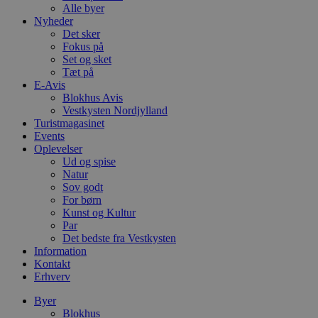
Alle byer
Nyheder
Det sker
Fokus på
Set og sket
Tæt på
E-Avis
Blokhus Avis
Vestkysten Nordjylland
Turistmagasinet
Events
Oplevelser
Ud og spise
Natur
Sov godt
For børn
Kunst og Kultur
Par
Det bedste fra Vestkysten
Information
Kontakt
Erhverv
Byer
Blokhus