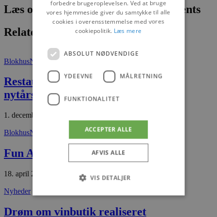
forbedre brugeroplevelsen. Ved at bruge
Læs om fantastiske oplevelser og events
vores hjemmeside giver du samtykke til alle
cookies i overensstemmelse med vores
Relaterede artikler
cookiepolitik.
Læs mere
ABSOLUT NØDVENDIGE
Blokhus
Nyheder
YDEEVNE
MÅLRETNING
Restaurant Nordstjernen klar med
nytårsmenu
FUNKTIONALITET
1. december 2025
ACCEPTER ALLE
Blokhus
Nyheder
Fun Art udvider kulturtilbuddene
AFVIS ALLE
18. april 2026
VIS DETALJER
Nyheder
Drøm om vinbutik realiseret
Absolut nødvendige
Ydeevne