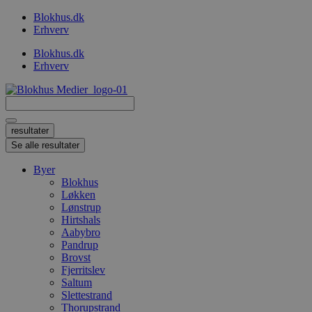
Videre
Blokhus.dk
til
Erhverv
indhold
Blokhus.dk
Erhverv
Search
...
resultater
Se alle resultater
Byer
Blokhus
Løkken
Lønstrup
Hirtshals
Aabybro
Pandrup
Brovst
Fjerritslev
Saltum
Slettestrand
Thorupstrand