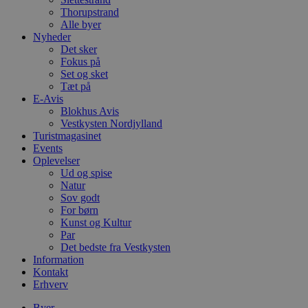
PHPSESSID
Session
C
PHP.net
Thorupstrand
g
blokhus.dk
a
Alle byer
b
Nyheder
s
Det sker
e
i
Fokus på
d
Set og sket
o
Tæt på
v
E-Avis
b
D
Blokhus Avis
e
Vestkysten Nordjylland
g
Turistmagasinet
n
h
Events
b
Oplevelser
s
Ud og spise
w
Natur
e
e
Sov godt
o
For børn
l
Kunst og Kultur
e
m
Par
Det bedste fra Vestkysten
CookieScriptConsent
4 uger 2
D
CookieScript
Information
dage
b
blokhus.dk
Kontakt
C
S
Erhverv
t
h
Byer