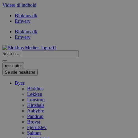
Videre til indhold
Blokhus.dk
Erhverv
Blokhus.dk
Erhverv
Search ...
resultater
Se alle resultater
Byer
Blokhus
Løkken
Lønstrup
Hirtshals
Aabybro
Pandrup
Brovst
Fjerritslev
Saltum