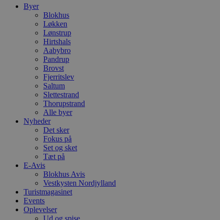
o
Byer
b
Blokhus
t
d
Løkken
g
Lønstrup
h
Hirtshals
o
Aabybro
e
h
Pandrup
t
Brovst
Fjerritslev
VISITOR_PRIVACY_METADATA
5 måneder
D
YouTube
4 uger
b
Saltum
.youtube.com
Slettestrand
b
Thorupstrand
s
Alle byer
p
f
Nyheder
i
Det sker
w
Fokus på
r
p
Set og sket
b
Tæt på
s
E-Avis
f
Blokhus Avis
p
b
Vestkysten Nordjylland
p
Turistmagasinet
o
Events
i
d
Oplevelser
p
Ud og spise