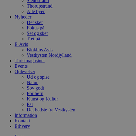
Slettestrand
Thorupstrand
Alle byer
Nyheder
Det sker
Fokus på
Set og sket
Tæt på
E-Avis
Blokhus Avis
Vestkysten Nordjylland
Turistmagasinet
Events
Oplevelser
Ud og spise
Natur
Sov godt
For børn
Kunst og Kultur
Par
Det bedste fra Vestkysten
Information
Kontakt
Erhverv