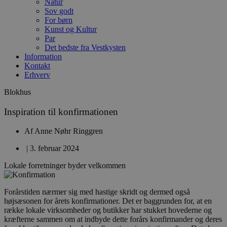
Natur
Sov godt
For børn
Kunst og Kultur
Par
Det bedste fra Vestkysten
Information
Kontakt
Erhverv
Blokhus
Inspiration til konfirmationen
Af
Anne Nøhr Ringgren
|
3. februar 2024
Lokale forretninger byder velkommen
Forårstiden nærmer sig med hastige skridt og dermed også
højsæsonen for årets konfirmationer. Det er baggrunden for, at en
række lokale virksomheder og butikker har stukket hovederne og
kræfterne sammen om at indbyde dette forårs konfirmander og deres