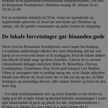
forældre til en spændende konfirmations inspirationsaften.
Det sker
på Restaurant Nordstjernen i Blokhus onsdag 28. februar fra kl.
18.30-21.00.
For en symbolsk entrépris på 50 kr. venter en spændende og
inspirerende oplevelse af, hvad der kan bydes på i Blokhus og
omegn, når det gælder restauranter og andre former for shopping.
De lokale forretninger gør hinanden gode
Såvel Ann fra Restaurant Nordstjernen som Casper fra Kalstrup
Livsstilshus understreger således den store betydning, det har ved
hjælp af en event som denne at få synliggjort, hvad de lokale aktører
kan tilbyde til både unge og deres forældre.
Udover de to nævnte
virksomheder deltager endvidere Rikke B, MonoMen, Discout,
Eaudeparfum, Frisørhuset, Hop Nord samt fotograf Lise Rødbro.
Viften af arrangører taler et tydeligt sprog om, at de lokale udbydere
faktisk kan tilbyde alt, hvad enten der er tale om tøj og sko, til både
festdagen og andendags-dresset, eller smarte frisurer og fotos fra den
store dag.
– For både konfirmanderne selv og deres forældre er det derfor en
rigtig god
idé at købe lokalt og dermed beholde
omsætningen i vores
eget lokalområ
de til gavn og glæde for alle.
Inspirationsaftenen i
Blokhus er således for alvor med til at sætte denne del af