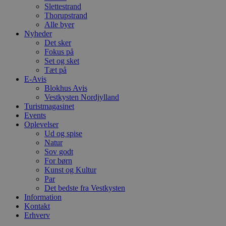
e
Slettestrand
g
Thorupstrand
n
h
Alle byer
b
Nyheder
s
Det sker
w
e
Fokus på
e
Set og sket
o
Tæt på
l
E-Avis
e
m
Blokhus Avis
Vestkysten Nordjylland
CookieScriptConsent
4 uger 2
D
CookieScript
Turistmagasinet
dage
b
blokhus.dk
C
Events
S
Oplevelser
t
Ud og spise
h
Natur
p
s
Sov godt
b
For børn
e
Kunst og Kultur
a
S
Par
c
Det bedste fra Vestkysten
f
Information
k
Kontakt
pys_start_session
.blokhus.dk
Session
D
Erhverv
b