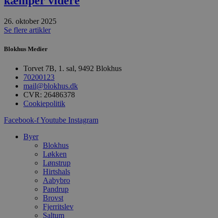
kæmper videre
Domæne
pys_session_limit
.blokhus.dk
59 minutter
D
26. oktober 2025
57
b
sekunder
b
Se flere artikler
m
b
u
Blokhus Medier
s
s
Torvet 7B, 1. sal, 9492 Blokhus
i
g
70200123
d
mail@blokhus.dk
f
CVR: 26486378
h
y
Cookiepolitik
f
m
Facebook-f
Youtube
Instagram
t
Byer
PHPSESSID
Session
C
PHP.net
g
blokhus.dk
Blokhus
a
Løkken
b
Lønstrup
s
Hirtshals
e
i
Aabybro
d
Pandrup
o
Brovst
v
b
Fjerritslev
D
Saltum