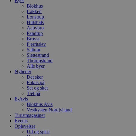
Byer
Blokhus
Løkken
Lønstrup
Hirtshals
Aabybro
Pandrup
Brovst
Fjerritslev
Saltum
Slettestrand
Thorupstrand
Alle byer
Nyheder
Det sker
Fokus på
Set og sket
Tæt på
E-Avis
Blokhus Avis
Vestkysten Nordjylland
Turistmagasinet
Events
Oplevelser
Ud og spise