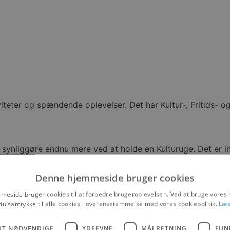
teter og spændende oplevelser. Det har Kultur-, Fritids- o
 synliggøre endnu mere ved at holde en Kulturuge. Det er ins
tæller Helle Bak Andreasen, formand for udvalget.
, at eksempelvis spillesteder, Egnssamlingen eller andre kul
Denne hjemmeside bruger cookies
eside bruger cookies til at forbedre brugeroplevelsen. Ved at bruge vore
ngstrup tager til en koncert på Fjerritslev Gymnasium, eller 
du samtykke til alle cookies i overensstemmelse med vores cookiepolitik.
Læs
UT NØDVENDIGE
YDEEVNE
MÅLRETNING
FUN