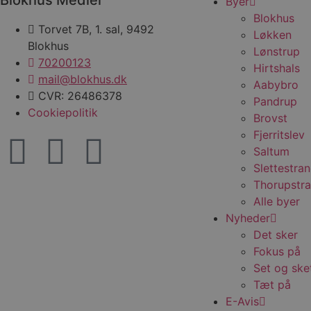
Byer
.blok
Blokhus
_fbp
Torvet 7B, 1. sal, 9492
_ga_PJR83J7HYC
.blok
Løkken
Blokhus
Lønstrup
pysTrafficSource
.blok
_gat_gtag_UA_74178830_1
70200123
Hirtshals
mail@blokhus.dk
Aabybro
YSC
CVR: 26486378
Pandrup
Cookiepolitik
Brovst
VISITOR_INFO1_LIVE
Fjerritslev
Saltum
Slettestra
__Secure-YNID
Thorupstr
Alle byer
Nyheder
Det sker
Fokus på
Set og ske
Tæt på
E-Avis