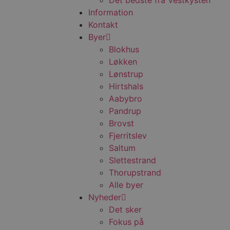
Det bedste fra Vestkysten
Information
Kontakt
Byer
Blokhus
Løkken
Lønstrup
Hirtshals
Aabybro
Pandrup
Brovst
Fjerritslev
Saltum
Slettestrand
Thorupstrand
Alle byer
Nyheder
Det sker
Fokus på