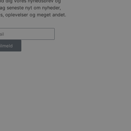
ld dig vores nyhedsbrev og
ag seneste nyt om nyheder,
ukter, såsom realtidstilbud
ssionstilstanden.
s, oplevelser og meget andet.
mmesiden, hvilket hjælper
 til at begrænse
ger af indlejrede videoer.
ilmeld
 på brugerpræferencer for
an også afgøre, om
ion af Youtube-
t unikt, anonymiseret
s adfærd og præferencer på
, tilpasse annoncering samt
cure- sikrer, at cookiens
forbindelse.