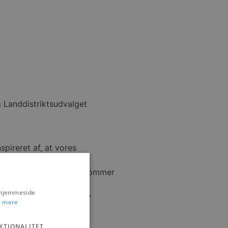
g Landdistriktsudvalget
pireret af, at vores
turtilbud i den periode kommer
s hjemmeside
en borger fra Fjerritslev
 mere
KTIONALITET