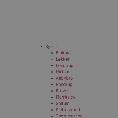
Byer
Blokhus
Løkken
Lønstrup
Hirtshals
Aabybro
Pandrup
Brovst
Fjerritslev
Saltum
Slettestrand
Thorupstrand