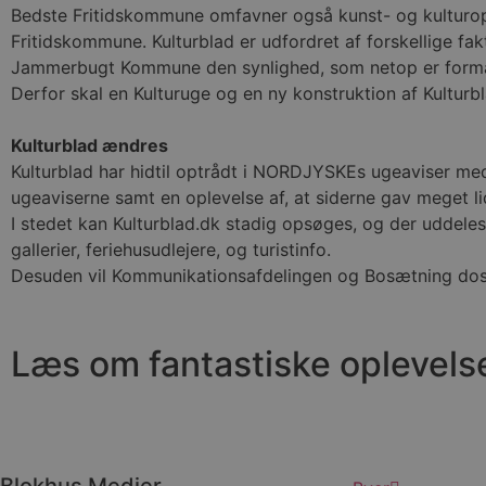
CookieScriptConsent
Bedste Fritidskommune omfavner også kunst- og kulturople
Fritidskommune. Kulturblad er udfordret af forskellige fakt
Jammerbugt Kommune den synlighed, som netop er formå
pys_start_session
Derfor skal en Kulturuge og en ny konstruktion af Kultur
VISITOR_PRIVACY_METAD
Kulturblad ændres
Kulturblad har hidtil optrådt i NORDJYSKEs ugeaviser med
ugeaviserne samt en oplevelse af, at siderne gav meget li
I stedet kan Kulturblad.dk stadig opsøges, og der uddeles f
gallerier, feriehusudlejere, og turistinfo.
Udbyder
Navn
Domæne
Udby
Desuden vil Kommunikationsafdelingen og Bosætning doser
Navn
Navn
Dom
pys_first_visit
.blokhus.
_gid
_gcl_au
Googl
.blok
Læs om fantastiske oplevels
_ga
Googl
__Secure-
.blok
ROLLOUT_TOKEN
pbid
pys_landing_page
now-
Blokhus Medier
cowo