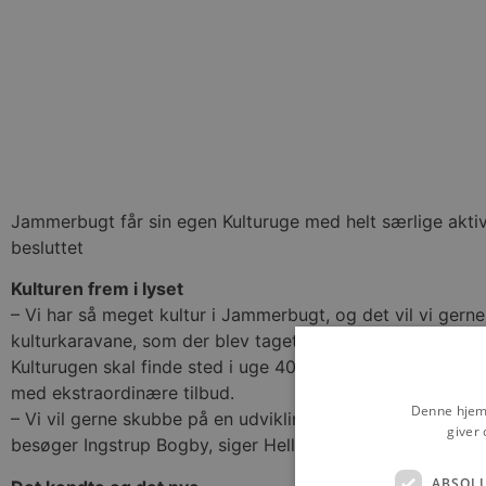
Jammerbugt får sin egen Kulturuge med helt særlige aktivi
besluttet
Kulturen frem i lyset
– Vi har så meget kultur i Jammerbugt, og det vil vi gerne
kulturkaravane, som der blev taget rigtig godt i mod, for
Kulturugen skal finde sted i uge 40, og der lægges op til
med ekstraordinære tilbud.
Denne hjemm
– Vi vil gerne skubbe på en udvikling, hvor en borger fra I
giver 
besøger Ingstrup Bogby, siger Helle Bak Andreasen.
ABSOL