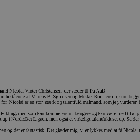
d Nicolai Vinter Christensen, der støder til fra AaB.
dsteam bestående af Marcus B. Sørensen og Mikkel Rod Jensen, som begge
 før. Nicolai er en stor, stærk og talentfuld målmand, som jeg vurderer, 
 sin udvikling, men som kan komme endnu længere og kan være med til a
 up i NordicBet Ligaen, men også et virkeligt talentfuldt set up. Så de
n og det er fantastisk. Det glæder mig, vi er lykkes med at få Nicolai t