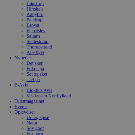
Lønstrup
Hirtshals
Aabybro
Pandrup
Brovst
Fjerritslev
Saltum
Slettestrand
Thorupstrand
Alle byer
Nyheder
Det sker
Fokus på
Set og sket
Tæt på
E-Avis
Blokhus Avis
Vestkysten Nordjylland
Turistmagasinet
Events
Oplevelser
Ud og spise
Natur
Sov godt
For børn