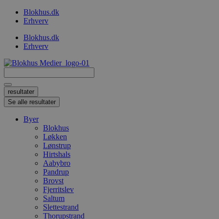
Videre
Blokhus.dk
til
Erhverv
indhold
Blokhus.dk
Erhverv
Search
...
resultater
Se alle resultater
Byer
Blokhus
Løkken
Lønstrup
Hirtshals
Aabybro
Pandrup
Brovst
Fjerritslev
Saltum
Slettestrand
Thorupstrand