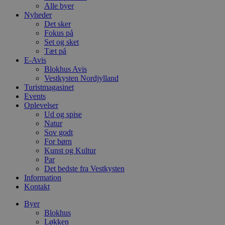
Alle byer
Nyheder
Det sker
Fokus på
Set og sket
Tæt på
E-Avis
Blokhus Avis
Vestkysten Nordjylland
Turistmagasinet
Events
Oplevelser
Ud og spise
Natur
Sov godt
For børn
Kunst og Kultur
Par
Det bedste fra Vestkysten
Information
Kontakt
Byer
Blokhus
Løkken