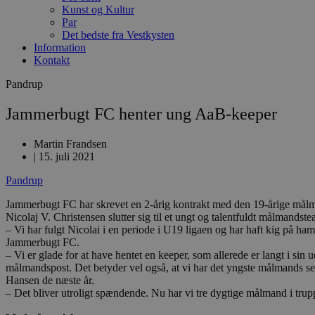
Kunst og Kultur
Par
Det bedste fra Vestkysten
Information
Kontakt
Pandrup
Jammerbugt FC henter ung AaB-keeper
Martin Frandsen
|
15. juli 2021
Pandrup
Jammerbugt FC har skrevet en 2-årig kontrakt med den 19-årige målman
Nicolaj V. Christensen slutter sig til et ungt og talentfuldt målman
– Vi har fulgt Nicolai i en periode i U19 ligaen og har haft kig på ham
Jammerbugt FC.
– Vi er glade for at have hentet en keeper, som allerede er langt i
målmandspost. Det betyder vel også, at vi har det yngste målmands set
Hansen de næste år.
– Det bliver utroligt spændende. Nu har vi tre dygtige målmand i truppe