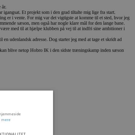
 år.
ngsat. Et projekt som i den grad tiltalte mig lige fra start.
er i vente. For mig var det vigtigste at komme til et sted, hvor jeg
n kommende sæson, men også har nogle klare mål for den lange bane.
re med til at hjælpe klubben på vej til at indfri sine ambitioner i
 en udenlandsk adresse. Dog starter jeg med at tage et skridt ad
 kan blive netop Hobro IK i den sidste træningskamp inden sæson
s hjemmeside
 mere
KTIONALITET