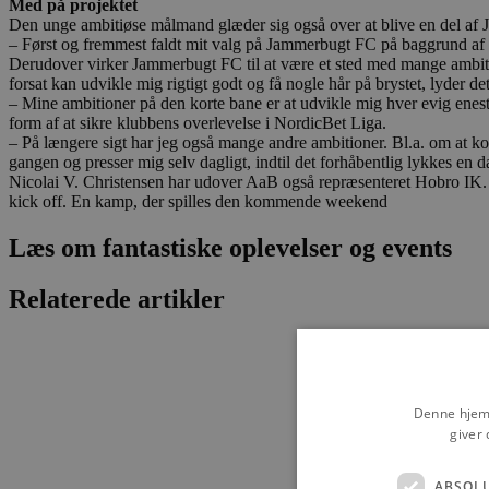
Med på projektet
Den unge ambitiøse målmand glæder sig også over at blive en del af 
– Først og fremmest faldt mit valg på Jammerbugt FC på baggrund af no
Derudover virker Jammerbugt FC til at være et sted med mange ambition
forsat kan udvikle mig rigtigt godt og få nogle hår på brystet, lyder
– Mine ambitioner på den korte bane er at udvikle mig hver evig eneste
form af at sikre klubbens overlevelse i NordicBet Liga.
– På længere sigt har jeg også mange andre ambitioner. Bl.a. om at ko
gangen og presser mig selv dagligt, indtil det forhåbentlig lykkes en d
Nicolai V. Christensen har udover AaB også repræsenteret Hobro IK. 
kick off. En kamp, der spilles den kommende weekend
Læs om fantastiske oplevelser og events
Relaterede artikler
Denne hjemm
giver 
ABSOL