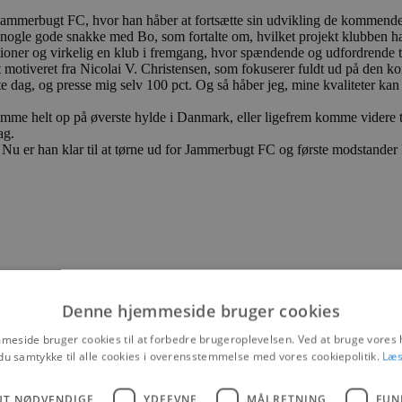
Jammerbugt FC, hvor han håber at fortsætte sin udvikling de kommende
gle gode snakke med Bo, som fortalte om, hvilket projekt klubben har iga
er og virkelig en klub i fremgang, hvor spændende og udfordrende ting 
 det motiveret fra Nicolai V. Christensen, som fokuserer fuldt ud på de
 dag, og presse mig selv 100 pct. Og så håber jeg, mine kvaliteter kan væ
mme helt op på øverste hylde i Danmark, eller ligefrem komme videre til
ag.
Nu er han klar til at tørne ud for Jammerbugt FC og første modstander
Denne hjemmeside bruger cookies
eside bruger cookies til at forbedre brugeroplevelsen. Ved at bruge vore
du samtykke til alle cookies i overensstemmelse med vores cookiepolitik.
Læs
UT NØDVENDIGE
YDEEVNE
MÅLRETNING
FUN