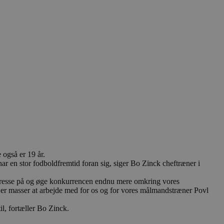
 også er 19 år.
har en stor fodboldfremtid foran sig, siger Bo Zinck cheftræner i
t presse på og øge konkurrencen endnu mere omkring vores
r er masser at arbejde med for os og for vores målmandstræner Povl
il, fortæller Bo Zinck.