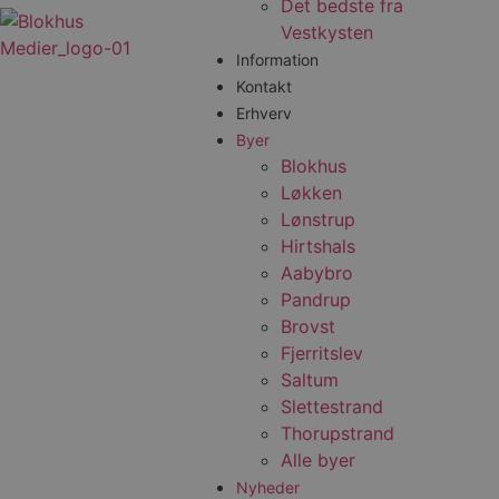
Det bedste fra
Vestkysten
Information
Kontakt
Erhverv
Byer
Blokhus
Løkken
Lønstrup
Hirtshals
Aabybro
Pandrup
Brovst
Fjerritslev
Saltum
Slettestrand
Thorupstrand
Alle byer
Nyheder