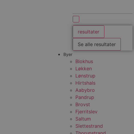
resultater
Se alle resultater
Byer
Blokhus
Løkken
Lønstrup
Hirtshals
Aabybro
Pandrup
Brovst
Fjerritslev
Saltum
Slettestrand
Thorupstrand