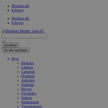
Videre
Blokhus.dk
til
Erhverv
indhold
Blokhus.dk
Erhverv
Search
...
resultater
Se alle resultater
Byer
Blokhus
Løkken
Lønstrup
Hirtshals
Aabybro
Pandrup
Brovst
Fjerritslev
Saltum
Slettestrand
Thorupstrand