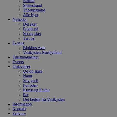
Saltum
c
Slettestrand
f
Thorupstrand
k
Alle byer
pys_start_session
.blokhus.dk
Session
D
Nyheder
b
Det sker
o
b
Fokus på
t
Set og sket
d
Tæt på
g
E-Avis
h
o
Blokhus Avis
e
Vestkysten Nordjylland
h
Turistmagasinet
ti
Events
VISITOR_PRIVACY_METADATA
5 måneder
D
YouTube
Oplevelser
4 uger
b
.youtube.com
Ud og spise
g
Natur
b
s
Sov godt
p
For børn
f
Kunst og Kultur
i
Par
w
r
Det bedste fra Vestkysten
p
Information
b
Kontakt
s
f
Erhverv
p