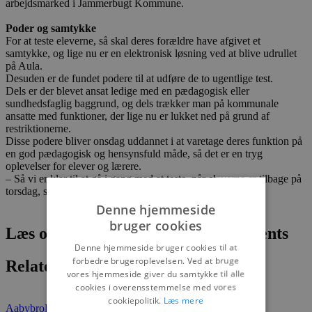
arbejdsmarked i Jammerbugt Kommune.
Poder og samtykke
For at teste eleverne, så skal deres forældre have afgivet et
samtykke, og lige nu er en elektronisk løsning ved at blive udrullet
på Aula.
Desuden er de fundet podere til at udføre de to ugentlige test.
Dels er der blevet ansat ledige med en pædagogisk eller
sundhedsfaglig baggrund, og dels trækker man på kommunale
ansatte med funktioner, der lige nu er lukket ned på grund af
restriktionerne.
Disse podere bliver onsdag uddannet i at varetage deres funktion på
en god pædagogisk og hensynsfuld måde, så det er en tryg
oplevelser for elever og lærere.
– Så vi er klar til at gå i gang med at teste, når eleverne er tilbage på
torsdag, siger Peter Mortensen.
Denne hjemmeside
bruger cookies
Læs om fantastiske oplevelser og events
Denne hjemmeside bruger cookies til at
forbedre brugeroplevelsen. Ved at bruge
Relaterede artikler
vores hjemmeside giver du samtykke til alle
cookies i overensstemmelse med vores
cookiepolitik.
Læs mere
Aabybro
Det sker