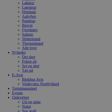
Løkken
Lønstrup
Hirtshals
Aabybro
Pandrup
Brovst
Fjerritslev
Saltum
Slettestrand
Thorupstrand
Alle byer
Nyheder
Det sker
Fokus på
Set og sket
Tæt på
E-Avis
Blokhus Avis
Vestkysten Nordjylland
Turistmagasinet
Events
Oplevelser
Ud og spise
Natur
Sov godt