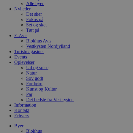
Alle byer
Nyheder
Det sker
Fokus på
Set og sket
Tæt på
E-Avis
Blokhus Avis
Vestkysten Nordjylland
Turistmagasinet
Events
Oplevelser
Ud og spise
Natur
Sov godt
For børn
Kunst og Kultur
Par
Det bedste fra Vestkysten
Information
Kontakt
Erhverv
Byer
Blokhus