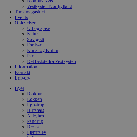
Blokhus Avis
i
Vestkysten Nordjylland
d
o
Turistmagasinet
v
Events
b
Oplevelser
D
Ud og spise
e
g
Natur
n
Sov godt
h
For børn
b
s
Kunst og Kultur
w
Par
e
Det bedste fra Vestkysten
e
Information
o
l
Kontakt
e
Erhverv
m
Byer
CookieScriptConsent
4 uger 2
D
CookieScript
dage
b
blokhus.dk
Blokhus
C
Løkken
S
Lønstrup
t
Hirtshals
h
p
Aabybro
s
Pandrup
b
Brovst
e
a
Fjerritslev
S