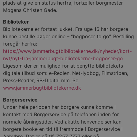
plads at give en status herfra, fortæller borgmester
Mogens Christen Gade.
Biblioteker
Bibliotekerne er fortsat lukket. Fra uge 16 har borgere
kunne bestille bøger online – “bogposer to go”. Bestilling
foregår herfra:
https://www.jammerbugtbibliotekerne.dk/nyheder/kort-
nyt/nyt-fra-jammerbugt-bibliotekerne-bogposer-go
Ligesom der er mulighed for at benytte bibliotekets
digitale tilbud som: e-Reolen, Net-lydbog, Filmstriben,
Press-Reader, RB-Digital mm. Se
www.jammerbugtbibliotekerne.dk
Borgerservice
Under hele perioden har borgere kunne komme i
kontakt med Borgerservice på telefonen inden for
normale åbningstider. Ved akutte henvendelser kan
borgere booke en tid til fremmøde i Borgerservice i
Aabybro. Det er på tlf. 7257 7777 eller på