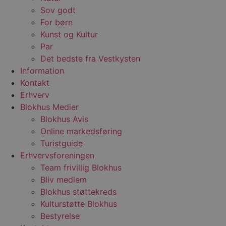
unikt
Sov godt
bruge
Formå
For børn
regis
Kunst og Kultur
adfær
præfe
Par
af be
lever
Det bedste fra Vestkysten
indho
annon
Information
føre s
Kontakt
hjemm
Præfi
Erhverv
sikrer
data 
Blokhus Medier
en si
Blokhus Avis
HTTPS
Online markedsføring
Turistguide
Erhvervsforeningen
Team frivillig Blokhus
Bliv medlem
Blokhus støttekreds
Kulturstøtte Blokhus
Bestyrelse