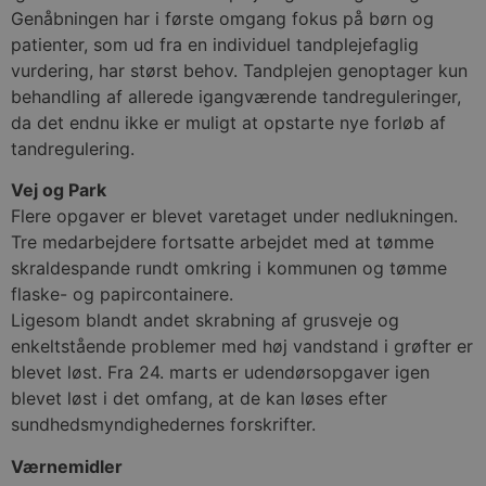
absolut nødvendige cookies.
Genåbningen har i første omgang fokus på børn og
Udbyder
/
patienter, som ud fra en individuel tandplejefaglig
Navn
Udløbsdato
B
Domæne
vurdering, har størst behov. Tandplejen genoptager kun
pys_session_limit
.blokhus.dk
59 minutter
D
behandling af allerede igangværende tandreguleringer,
57
b
sekunder
b
da det endnu ikke er muligt at opstarte nye forløb af
m
tandregulering.
b
u
s
Vej og Park
s
i
Flere opgaver er blevet varetaget under nedlukningen.
g
d
Tre medarbejdere fortsatte arbejdet med at tømme
f
skraldespande rundt omkring i kommunen og tømme
h
y
flaske- og papircontainere.
f
m
Ligesom blandt andet skrabning af grusveje og
t
enkeltstående problemer med høj vandstand i grøfter er
PHPSESSID
Session
C
PHP.net
blevet løst. Fra 24. marts er udendørsopgaver igen
g
blokhus.dk
a
blevet løst i det omfang, at de kan løses efter
b
sundhedsmyndighedernes forskrifter.
s
e
i
Værnemidler
d
o