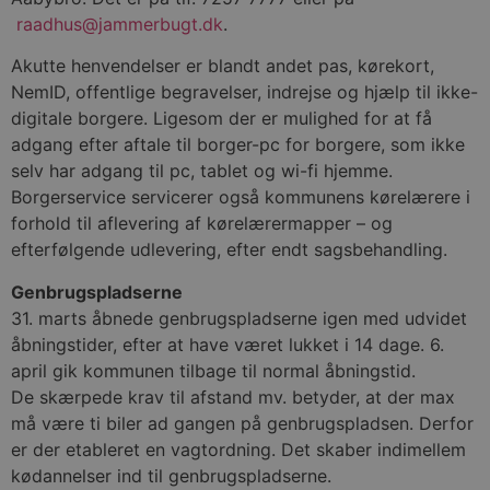
raadhus@jammerbugt.dk
.
Akutte henvendelser er blandt andet pas, kørekort,
NemID, offentlige begravelser, indrejse og hjælp til ikke-
digitale borgere. Ligesom der er mulighed for at få
adgang efter aftale til borger-pc for borgere, som ikke
selv har adgang til pc, tablet og wi-fi hjemme.
Borgerservice servicerer også kommunens kørelærere i
forhold til aflevering af kørelærermapper – og
efterfølgende udlevering, efter endt sagsbehandling.
Genbrugspladserne
31. marts åbnede genbrugspladserne igen med udvidet
åbningstider, efter at have været lukket i 14 dage. 6.
april gik kommunen tilbage til normal åbningstid.
De skærpede krav til afstand mv. betyder, at der max
må være ti biler ad gangen på genbrugspladsen. Derfor
er der etableret en vagtordning. Det skaber indimellem
kødannelser ind til genbrugspladserne.