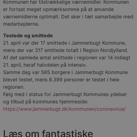
Kommunen har tilstrækkelige værnemidler. Kommunen
v
b
er fortsat meget opmærksomme på at anvende
D
værnemidlerne optimalt. Det sker i tæt samarbejde med
e
g
medarbejderne.
n
h
b
Testede og smittede
s
w
21. april var der 17 smittede i Jammerbugt Kommune,
e
mens der var 317 smittede totalt i Region Nordjylland.
e
o
Af det samlede antal smittede i regionen var 14 indlagt
l
e
21. april, heraf halvdelen på intensiv.
m
Samme dag var 565 borgere i Jammerbugt Kommune
CookieScriptConsent
4 uger 2
D
CookieScript
blevet testet, mens 8.399 personer er testet i hele
dage
b
blokhus.dk
C
regionen.
S
Følg med i status for Jammerbugt Kommunes ydelser
t
h
og tilbud på kommunes hjemmeside:
p
s
https://www.jammerbugt.dk/kommunen/coronavirus/
b
e
a
S
c
Læs om fantastiske
f
k