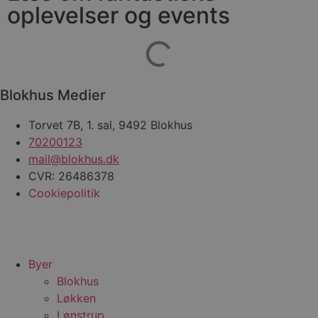
oplevelser og events
pys_start_session
.blokhus.dk
Session
D
b
o
b
t
d
g
h
Blokhus Medier
o
e
h
Torvet 7B, 1. sal, 9492 Blokhus
ti
70200123
VISITOR_PRIVACY_METADATA
5 måneder
D
YouTube
mail@blokhus.dk
4 uger
b
.youtube.com
g
CVR: 26486378
b
s
Cookiepolitik
p
f
i
w
r
p
b
Byer
s
f
Blokhus
p
Løkken
b
p
Lønstrup