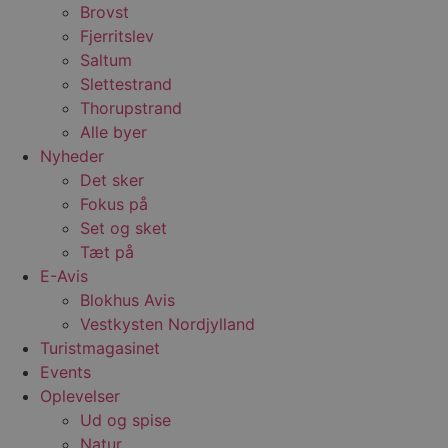
tredj
Brovst
Fjerritslev
_gat_gtag_UA_74178830_1
.blokhus.dk
59
Denne
sekunder
del a
Saltum
Analyt
at be
Slettestrand
anmo
Thorupstrand
(hast
gasbe
Alle byer
YSC
Session
Denne
Google LLC
Nyheder
indst
.youtube.com
til at
Det sker
af in
Fokus på
VISITOR_INFO1_LIVE
5 måneder
Denne
Google LLC
Set og sket
4 uger
indst
.youtube.com
for at
Tæt på
bruge
E-Avis
Youtu
er ind
Blokhus Avis
webst
også 
Vestkysten Nordjylland
webs
Turistmagasinet
bruge
gamle
Events
Yout
græns
Oplevelser
__Secure-YNID
.youtube.com
5 måneder
Denne
Ud og spise
4 uger
benytt
Natur
den b