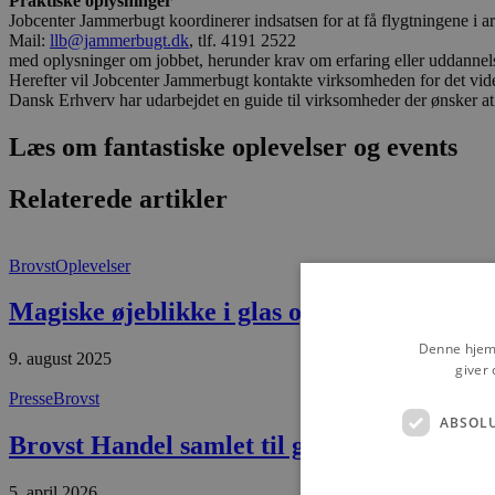
Praktiske oplysninger
Jobcenter Jammerbugt koordinerer indsatsen for at få flygtningene i a
Mail:
llb@jammerbugt.dk
, tlf. 4191 2522
med oplysninger om jobbet, herunder krav om erfaring eller uddannelse
Herefter vil Jobcenter Jammerbugt kontakte virksomheden for det vide
Dansk Erhverv har udarbejdet en guide til virksomheder der ønsker at
Læs om fantastiske oplevelser og events
Relaterede artikler
Brovst
Oplevelser
Magiske øjeblikke i glas og ler
Denne hjemm
9. august 2025
giver 
Presse
Brovst
ABSOL
Brovst Handel samlet til generalforsamlin
5. april 2026