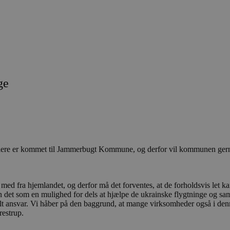
ge
Flere er kommet til Jammerbugt Kommune, og derfor vil kommunen gerne 
ed fra hjemlandet, og derfor må det forventes, at de forholdsvis let k
 det som en mulighed for dels at hjælpe de ukrainske flygtninge og samt
 ansvar. Vi håber på den baggrund, at mange virksomheder også i denne
estrup.