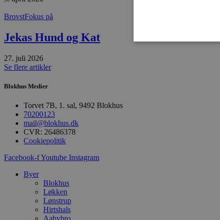
Brovst
Fokus på
Jekas Hund og Kat
27. juli 2026
Se flere artikler
Absolut nødvendige cookies
Blokhus Medier
kan ikke bruges korrekt ude
Torvet 7B, 1. sal, 9492 Blokhus
Navn
70200123
mail@blokhus.dk
pys_session_limit
CVR: 26486378
Cookiepolitik
PHPSESSID
Facebook-f
Youtube
Instagram
Byer
Blokhus
Løkken
CookieScriptConsent
Lønstrup
Hirtshals
Aabybro