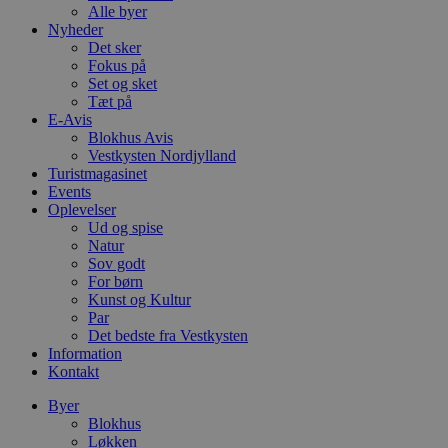
Alle byer
Nyheder
Det sker
Fokus på
Set og sket
Tæt på
E-Avis
Blokhus Avis
Vestkysten Nordjylland
Turistmagasinet
Events
Oplevelser
Ud og spise
Natur
Sov godt
For børn
Kunst og Kultur
Par
Det bedste fra Vestkysten
Information
Kontakt
Byer
Blokhus
Løkken