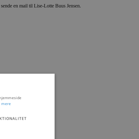
 sende en mail til Lise-Lotte Buus Jensen.
s hjemmeside
 mere
KTIONALITET