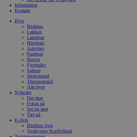
Information
pysTrafficSource
.blok
_gat_gtag_UA_74178830_1
Kontakt
YSC
Byer
Blokhus
Løkken
VISITOR_INFO1_LIVE
Lønstrup
Hirtshals
Aabybro
Pandrup
__Secure-YNID
Brovst
Fjerritslev
Saltum
Slettestrand
Thorupstrand
Alle byer
Nyheder
Det sker
Fokus på
Set og sket
Tæt på
E-Avis
Blokhus Avis
Vestkysten Nordjylland
Turistmagasinet