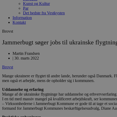
Kunst og Kultur
Par
Det bedste fra Vestkysten
Information
Kontakt
Brovst
Jammerbugt søger jobs til ukrainske flygtnin
Martin Frandsen
|
30. marts 2022
Brovst
Mange ukrainere er flygtet til andre lande, herunder også Danmark. 
men også et arbejde, mens de opholder sig i kommunen.
Uddannelse og erfaring
Mange af de ukrainske flygtninge har uddannelse og erhvervserfaring m
I en tid med massiv mangel på kvalificeret arbejdskraft, ser kommunen
– Virksomhederne i Jammerbugt Kommune er gode til at tage et socialt
formand for Jammerbugt Kommunes beskæftigelsesudvalg, Diane Aar