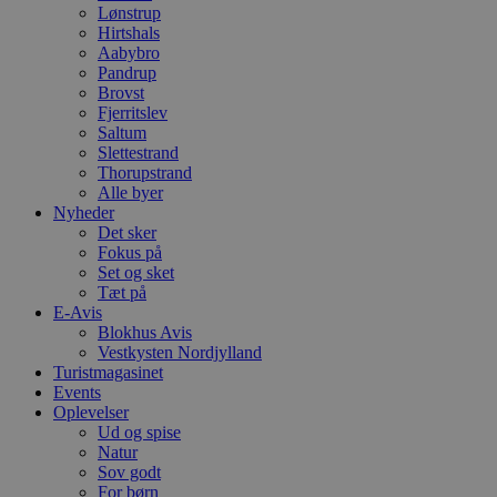
Lønstrup
Hirtshals
Aabybro
Pandrup
Brovst
Fjerritslev
Saltum
Slettestrand
Thorupstrand
Alle byer
Nyheder
Det sker
Fokus på
Set og sket
Tæt på
E-Avis
Blokhus Avis
Vestkysten Nordjylland
Turistmagasinet
Events
Oplevelser
Ud og spise
Natur
Sov godt
For børn