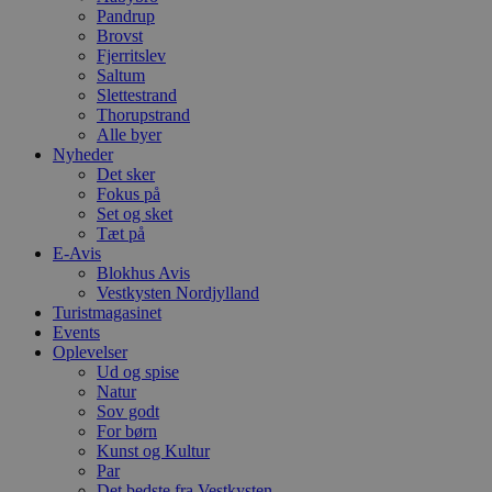
pys_start_session
Pandrup
Brovst
Fjerritslev
VISITOR_PRIVACY_METAD
Saltum
Slettestrand
Thorupstrand
Alle byer
Nyheder
Det sker
Udbyder
Navn
Fokus på
Domæne
Udby
Navn
Navn
Set og sket
Dom
pys_first_visit
.blokhus.
Tæt på
_gid
_gcl_au
Googl
E-Avis
.blok
Blokhus Avis
Vestkysten Nordjylland
_ga
Googl
__Secure-
.blok
Turistmagasinet
ROLLOUT_TOKEN
Events
Oplevelser
Ud og spise
Natur
pbid
pys_landing_page
now-
Sov godt
cowo
For børn
.blok
_fbp
Kunst og Kultur
_ga_PJR83J7HYC
.blok
Par
Det bedste fra Vestkysten