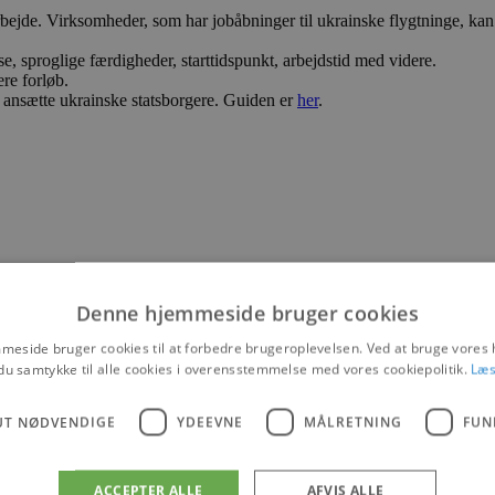
rbejde. Virksomheder, som har jobåbninger til ukrainske flygtninge, kan
, sproglige færdigheder, starttidspunkt, arbejdstid med videre.
re forløb.
 ansætte ukrainske statsborgere. Guiden er
her
.
Denne hjemmeside bruger cookies
eside bruger cookies til at forbedre brugeroplevelsen. Ved at bruge vore
du samtykke til alle cookies i overensstemmelse med vores cookiepolitik.
Læs
UT NØDVENDIGE
YDEEVNE
MÅLRETNING
FUN
g
ACCEPTER ALLE
AFVIS ALLE