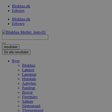
Videre
Blokhus.dk
til
Erhverv
indhold
Blokhus.dk
Erhverv
Search
...
resultater
Se alle resultater
Byer
Blokhus
Løkken
Lønstrup
Hirtshals
Aabybro
Pandrup
Brovst
Fjerritslev
Saltum
Slettestrand
Thorupstrand