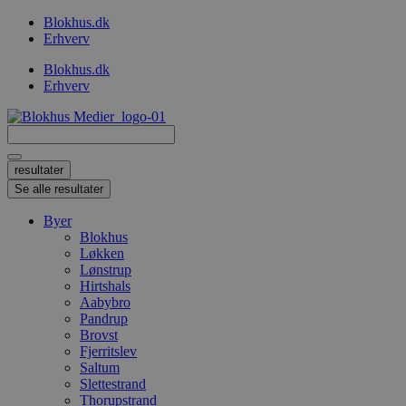
Videre
Blokhus.dk
til
Erhverv
indhold
Blokhus.dk
Erhverv
Search
...
resultater
Se alle resultater
Byer
Blokhus
Løkken
Lønstrup
Hirtshals
Aabybro
Pandrup
Brovst
Fjerritslev
Saltum
Slettestrand
Thorupstrand