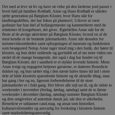
Det med at leve sit liv og have sit virke på den fædrene jord passer i
hvert fald på familien Rottbøll. Anne og Hans Rottbøll er således
sjette generation på Børglum Kloster, hvor Hans står for
landbrugsdriften, der har fokus på planteavl. Udover at være
godsejer har han titel af hofjægermester og kammerherre med de
relationer til kongehuset, det giver. Ægtefællen Anne står for de
fleste af de øvrige aktiviteter på Børglum Kloster, hvoraf en af de
mest kendte er de berømte julemarkeder. Anne står desuden for
turismevirksomheden samt opbygningen af museum og funktionen
som besøgssted Netop Anne tager imod mig i den butik, der hører til
klostret, og hun deler smilende og gavmildt ud af sin store viden om
stedet til de mange besøgende, der også i dag har fundet vej til
Børglum Kloster, der i sandhed er et stykke levende historie. Mens
Anne ivrigt og engageret betjener gæsterne, er datteren Benedicte
dukket op, og hun sætter mig i den næste halve times tid ind i store
dele af både klostrets spændende historie og de aktuelle tiltag, man
har gang i her og nu, ligesom forberedelserne til de store
julemarkeder er i fuld gang. Her bliver alle sejl sat til, og de sidste to
weekender i november (fredag, lørdag, søndag) samt de to første
weekender i december (lørdag, søndag) summer Børglum Kloster
og dets omgivelser af autentisk dansk jul, når den er allerbedst.
Benedicte er uddannet cand.mag. og ansat som historiker,
kulturarvsformidler og ansvarlig for forskning i klostrets historie
samt markedsføringsansvarlig.