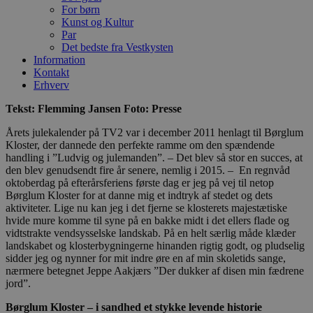
For børn
Kunst og Kultur
Par
Det bedste fra Vestkysten
Information
Kontakt
Erhverv
Tekst: Flemming Jansen Foto: Presse
Årets julekalender på TV2 var i december 2011 henlagt til Børglum
Kloster, der dannede den perfekte ramme om den spændende
handling i ”Ludvig og julemanden”. – Det blev så stor en succes, at
den blev genudsendt fire år senere, nemlig i 2015. – En regnvåd
oktoberdag på efterårsferiens første dag er jeg på vej til netop
Børglum Kloster for at danne mig et indtryk af stedet og dets
aktiviteter. Lige nu kan jeg i det fjerne se klosterets majestætiske
hvide mure komme til syne på en bakke midt i det ellers flade og
vidtstrakte vendsysselske landskab. På en helt særlig måde klæder
landskabet og klosterbygningerne hinanden rigtig godt, og pludselig
sidder jeg og nynner for mit indre øre en af min skoletids sange,
nærmere betegnet Jeppe Aakjærs ”Der dukker af disen min fædrene
jord”.
Børglum Kloster – i sandhed et stykke levende historie