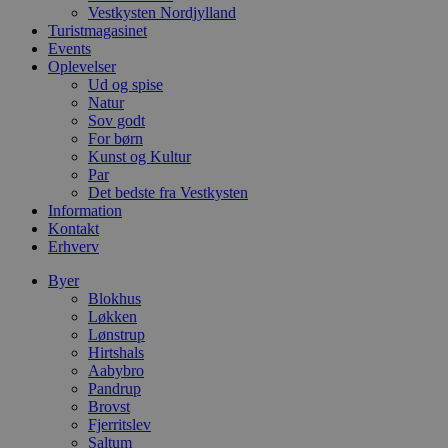
Vestkysten Nordjylland
VISITOR_PRIVACY_METADATA
5 måneder
D
YouTube
Turistmagasinet
4 uger
b
.youtube.com
Events
g
b
Oplevelser
s
Ud og spise
p
Natur
f
Sov godt
i
w
For børn
r
Kunst og Kultur
p
Par
b
s
Det bedste fra Vestkysten
f
Information
p
Kontakt
b
Erhverv
p
o
i
Byer
d
Blokhus
p
Løkken
b
f
Lønstrup
s
Hirtshals
Aabybro
Pandrup
Brovst
Fjerritslev
Udbyder
/
Saltum
Navn
Udløbsdato
Beskrivelse