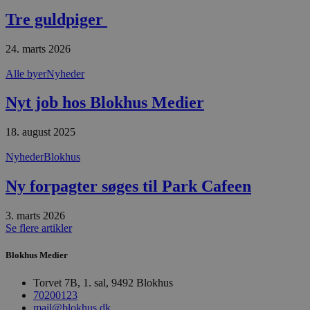
i
g
Tre guldpiger
d
f
h
24. marts 2026
y
f
m
Alle byer
Nyheder
t
Nyt job hos Blokhus Medier
PHPSESSID
Session
C
PHP.net
g
blokhus.dk
a
b
18. august 2025
s
e
Nyheder
Blokhus
i
d
o
Ny forpagter søges til Park Cafeen
v
b
D
3. marts 2026
e
g
Se flere artikler
n
h
Blokhus Medier
b
s
w
Torvet 7B, 1. sal, 9492 Blokhus
e
70200123
e
o
mail@blokhus.dk