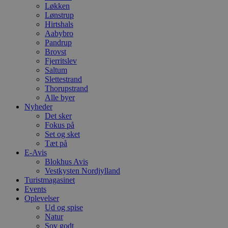
Løkken
Lønstrup
Hirtshals
Aabybro
Pandrup
Brovst
Fjerritslev
Saltum
Slettestrand
Thorupstrand
Alle byer
Nyheder
Det sker
Fokus på
Set og sket
Tæt på
E-Avis
Blokhus Avis
Vestkysten Nordjylland
Turistmagasinet
Events
Oplevelser
Ud og spise
Natur
Sov godt