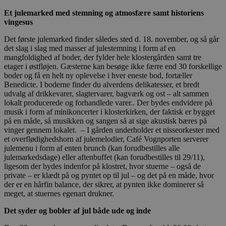
Et julemarked med stemning og atmosfære samt historiens
vingesus
Det første julemarked finder således sted d. 18. november, og så går
det slag i slag med masser af julestemning i form af en
mangfoldighed af boder, der fylder hele klostergården samt tre
etager i østfløjen. Gæsterne kan besøge ikke færre end 30 forskellige
boder og få en helt ny oplevelse i hver eneste bod, fortæller
Benedicte. I boderne finder du alverdens delikatesser, et bredt
udvalg af drikkevarer, slagtervarer, bagværk og ost – alt sammen
lokalt producerede og forhandlede varer.. Der bydes endvidere på
musik i form af minikoncerter i klosterkirken, der faktisk er bygget
på en måde, så musikken og sangen så at sige akustisk bæres på
vinger gennem lokalet. – I gården underholder et nisseorkester med
et overflødighedshorn af julemelodier, Café Vognporten serverer
julemenu i form af enten brunch (kan forudbestilles alle
julemarkedsdage) eller aftenbuffet (kan forudbestilles til 29/11),
ligesom der bydes indenfor på klostret, hvor stuerne – også de
private – er klædt på og pyntet op til jul – og det på en måde, hvor
der er en hårfin balance, der sikrer, at pynten ikke dominerer så
meget, at stuernes egenart drukner.
Det syder og bobler af jul både ude og inde