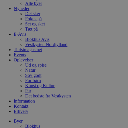
Alle byer
Nyheder
Det sker
Fokus på
Set og sket
Tæt på
E-Avis
Blokhus Avis
Vestkysten Nordjylland
Turistmagasinet
Events
Oplevelser
Ud og spise
Natur
Sov godt
For børn
Kunst og Kultur
Par
Det bedste fra Vestkysten
Information
Kontakt
Erhverv
Byer
Blokhus