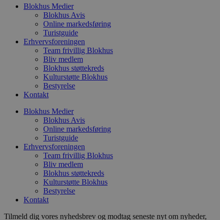
og relevant
Blokhus Medier
video
eller sporing
pluds
Blokhus Avis
analyseform
mens 
Online markedsføring
på si
Turistguide
_ga_PJR83J7HYC
.blokhus.dk
1 år 1
Denne cooki
måned
Google Analy
Erhvervsforeningen
pbid
.blokhus.dk
5 måneder
Denne
fortsætte se
4 uger
til at
Team frivillig Blokhus
unikk
Bliv medlem
pysTrafficSource
.blokhus.dk
1 uge
Denne cookie
sessi
Blokhus støttekreds
identificere 
med a
hjemmesiden
optim
Kulturstøtte Blokhus
med at fors
rekl
Bestyrelse
brugerne a
Kontakt
webstedet.
_fbp
2 måneder
Brugt
Meta
4 uger
at le
Platform Inc.
rekla
Blokhus Medier
.blokhus.dk
såsom
Blokhus Avis
fra
Online markedsføring
tredj
Turistguide
_gat_gtag_UA_74178830_1
.blokhus.dk
59
Denne
Erhvervsforeningen
sekunder
del a
Team frivillig Blokhus
Analyt
Bliv medlem
at be
Blokhus støttekreds
anmo
(hast
Kulturstøtte Blokhus
gasbe
Bestyrelse
Kontakt
YSC
Session
Denne
Google LLC
indst
.youtube.com
til at
Tilmeld dig vores nyhedsbrev og modtag seneste nyt om nyheder,