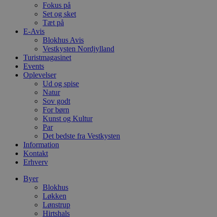
PHPSESSID
Session
C
PHP.net
Fokus på
g
blokhus.dk
Set og sket
a
Tæt på
b
s
E-Avis
e
Blokhus Avis
i
Vestkysten Nordjylland
d
Turistmagasinet
o
v
Events
b
Oplevelser
D
Ud og spise
e
g
Natur
n
Sov godt
h
For børn
b
Kunst og Kultur
s
w
Par
e
Det bedste fra Vestkysten
e
Information
o
l
Kontakt
e
Erhverv
m
Byer
CookieScriptConsent
4 uger 2
D
CookieScript
Blokhus
dage
b
blokhus.dk
C
Løkken
S
Lønstrup
t
Hirtshals
h