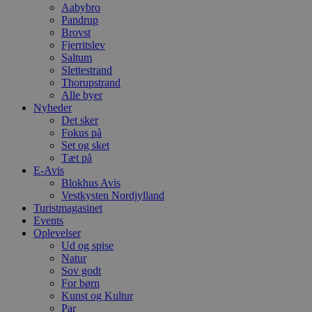
p
Aabybro
s
Pandrup
b
Brovst
e
Fjerritslev
a
S
Saltum
c
Slettestrand
f
Thorupstrand
k
Alle byer
pys_start_session
.blokhus.dk
Session
D
Nyheder
b
Det sker
o
Fokus på
b
t
Set og sket
d
Tæt på
g
E-Avis
h
o
Blokhus Avis
e
Vestkysten Nordjylland
h
Turistmagasinet
t
Events
VISITOR_PRIVACY_METADATA
5 måneder
D
YouTube
Oplevelser
4 uger
b
.youtube.com
Ud og spise
Natur
b
Sov godt
s
p
For børn
f
Kunst og Kultur
i
Par
w