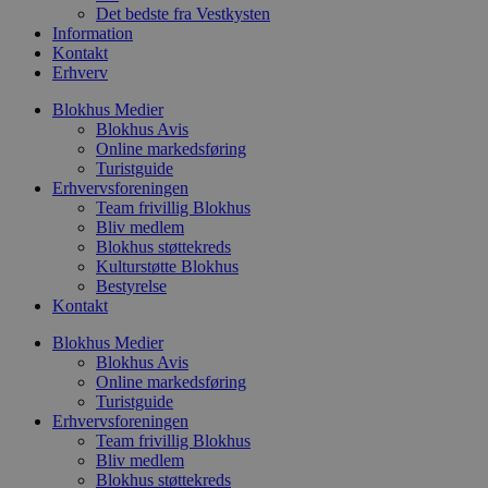
r
Det bedste fra Vestkysten
p
Information
b
Kontakt
s
Erhverv
f
p
b
Blokhus Medier
p
Blokhus Avis
o
Online markedsføring
i
d
Turistguide
p
Erhvervsforeningen
b
Team frivillig Blokhus
f
s
Bliv medlem
Blokhus støttekreds
Kulturstøtte Blokhus
Bestyrelse
Kontakt
Udbyder
/
Navn
Udløbsdato
Beskrivelse
Blokhus Medier
Domæne
Udbyder
/
Navn
Udløbsdato
Beskrivelse
Domæne
Blokhus Avis
pys_first_visit
.blokhus.dk
1 uge
Denne cookie
Udbyder
/
Online markedsføring
Navn
Udløbsdato
Beskr
bruges til at
_gid
1 dag
Denne cookie
Google LLC
Domæne
Turistguide
bestemme den
Google Anal
.blokhus.dk
første gang
Erhvervsforeningen
gemmer og 
_gcl_au
2 måneder
Denne
Google LLC
brugeren besøgte
unik værdi 
Team frivillig Blokhus
4 uger
indsti
.blokhus.dk
hjemmesiden for
side og brug
Doubl
Bliv medlem
at forbedre
spore sidev
udfør
Blokhus støttekreds
brugeroplevelsen
om, 