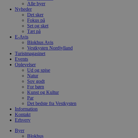
Alle byer
Nyheder
Det sker
Fokus på
Set og sket
Tæt på
E-Avis
Blokhus Avis
Vestkysten Nordjylland
Turistmagasinet
Events
Oplevelser
Ud og spise
Natur
Sov godt
For børn
Kunst og Kultur
Par
Det bedste fra Vestkysten
Information
Kontakt
Erhverv
Byer
Blokhus