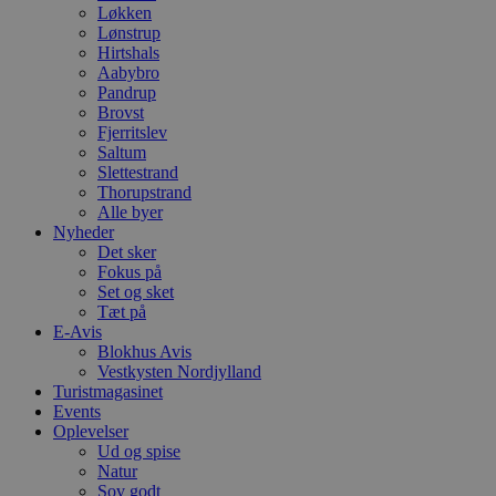
Løkken
Lønstrup
Hirtshals
Aabybro
Pandrup
Brovst
Fjerritslev
Saltum
Slettestrand
Thorupstrand
Alle byer
Nyheder
Det sker
Fokus på
Set og sket
Tæt på
E-Avis
Blokhus Avis
Vestkysten Nordjylland
Turistmagasinet
Events
Oplevelser
Ud og spise
Natur
Sov godt