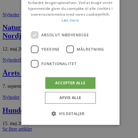
forbedre brugeroplevelsen. Ved at bruge vores
hjemmeside giver du samtykke til alle cookies i
overensstemmelse med vores cookiepolitik.
Nyheder
Læs mere
Naturstier kan blive guld værd for
Nordjylland
ABSOLUT NØDVENDIGE
12. maj 2026
YDEEVNE
MÅLRETNING
Nyheder
Blokhus
FUNKTIONALITET
Årets sats førte til rekord
ACCEPTER ALLE
7. september 2025
Nyheder
AFVIS ALLE
Hunde-spa i Hune
VIS DETALJER
15. maj 2026
Se flere artikler
Absolut nødvendige
Ydeevne