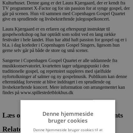
Kulturhuset. Denne gang er det Laura Kjærgaard, der er kendt fra
TV programmet X-Factor og for sin passion for at synge gospel, der
går på scenen. Hun vil sammen med Copenhagen Gospel Quartet
give en sprudlende og livsbekræftende julegospelkoncert.
Laura Kjærgaard er en erfaren og efterspurgt instruktør til
gospelworkshop og har optrådt som solist ved en lang række
festivaler i hele landet. Hun har altid haft passion for gospel og er i
bl.a. i dag korleder i Copenhagen Gospel Singers, ligesom hun
gerne selv går på både de store og små scener.
Sangerne i Copenhagen Gospel Quartet er alle uddannede fra
musikkonservatoriet, kvartetten tager udgangspunkt i den
traditionelle gospel, og repertoiret suppleres med sjælfulde
nyfortolkninger af salmer og ny gospelmusik. Publikum kan denne
eftermiddag forvente at blive inddraget i en sprudlende og
livsbekræftende koncert. Mere information om arrangementet kan
findes på www.spillestedetblokhus.dk
Denne hjemmeside
Læs om fantastiske oplevelser og events
bruger cookies
Relaterede artikler
Denne hjemmeside bruger cookies til at