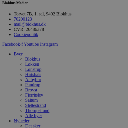
Blokhus Medier
Målretning
Funktionalitet
Torvet 7B, 1. sal, 9492 Blokhus
Absolut nødvendige cookies muliggør
70200123
hjemmesidens grundlæggende funktionalitet
mail@blokhus.dk
såsom brugerlogin og kontoadministration.
CVR: 26486378
Hjemmesiden kan ikke bruges korrekt uden de
Cookiepolitik
absolut nødvendige cookies.
Facebook-f
Youtube
Instagram
Udbyder
/
Navn
Udløbsdato
B
Domæne
Byer
pys_session_limit
.blokhus.dk
59 minutter
D
Blokhus
57
b
Løkken
sekunder
b
Lønstrup
m
b
Hirtshals
u
Aabybro
s
Pandrup
s
Brovst
i
g
Fjerritslev
d
Saltum
f
Slettestrand
h
y
Thorupstrand
f
Alle byer
m
Nyheder
t
Det sker