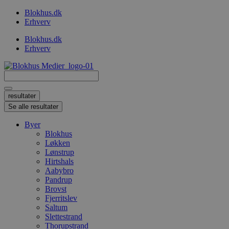
Videre
Blokhus.dk
til
Erhverv
indhold
Blokhus.dk
Erhverv
Search
...
resultater
Se alle resultater
Byer
Blokhus
Løkken
Lønstrup
Hirtshals
Aabybro
Pandrup
Brovst
Fjerritslev
Saltum
Slettestrand
Thorupstrand