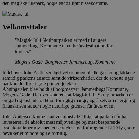
den magiske julepark, nogle endda iført nissekostume.
Velkomsttaler
"Magisk Jul i Skulpturparken er med til at gøre
Jammerbugt Kommune til en helårsdestination for
turister."
Mogens Gade, Borgmester Jammerbugt Kommune
Indehaver John Andersen bød velkommen til alle gæster og takkede
samtidig parkens ansatte samt de virksomheder, der de seneste uger
har knoklet for at gøre parken juleklar.
Åbningstalen blev holdt af borgmester i Jammerbugt Kommune,
Mogens Gade. Han konstaterede at Magisk Jul i Skulpturparken er
en god og fast juletradition for rigtig mange, også selvom energi- og
finanskrisen sætter nogle naturlige grænser får årets event.
John Andersen kunne i sin velkomsttale tilføje, at parken i år har
investeret i de absolut mest miljøvenlige og mest besparende
lysdekorationer mv. med et særdeles lavt forbrugende LED lys, som
bevirker et mindre højt elforbrug.