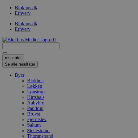
Videre
Blokhus.dk
til
Erhverv
indhold
Blokhus.dk
Erhverv
Search
...
resultater
Se alle resultater
Byer
Blokhus
Løkken
Lønstrup
Hirtshals
Aabybro
Pandrup
Brovst
Fjerritslev
Saltum
Slettestrand
Thorupstrand