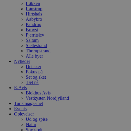
Løkken
Lønstrup
Hirtshals
Aabybro
Pandrup
Brovst
Fjerritslev
Saltum
Slettestrand
Thorupstrand
Alle byer
Nyheder
Det sker
Fokus på
Set og sket
Tæt på
E-Avis
Blokhus Avis
Vestkysten Nordjylland
Turistmagasinet
Events
Oplevelser
Ud og spise
Natur
Sov godt