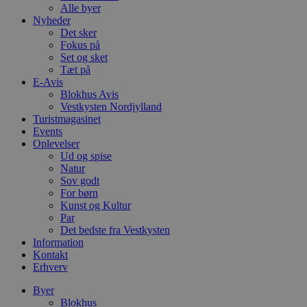
Alle byer
Nyheder
Det sker
Fokus på
Set og sket
Tæt på
E-Avis
Blokhus Avis
Vestkysten Nordjylland
Turistmagasinet
Events
Oplevelser
Ud og spise
Natur
Sov godt
For børn
Kunst og Kultur
Par
Det bedste fra Vestkysten
Information
Kontakt
Erhverv
Byer
Blokhus