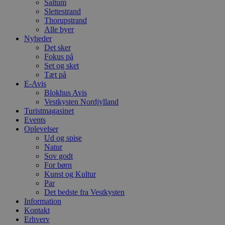
h
Saltum
p
Slettestrand
s
Thorupstrand
b
Alle byer
e
a
Nyheder
S
Det sker
c
Fokus på
f
k
Set og sket
Tæt på
pys_start_session
.blokhus.dk
Session
D
E-Avis
b
Blokhus Avis
o
b
Vestkysten Nordjylland
t
Turistmagasinet
d
Events
g
Oplevelser
h
o
Ud og spise
e
Natur
h
Sov godt
ti
For børn
VISITOR_PRIVACY_METADATA
5 måneder
D
YouTube
Kunst og Kultur
4 uger
b
.youtube.com
Par
g
Det bedste fra Vestkysten
b
s
Information
p
Kontakt
f
Erhverv
i