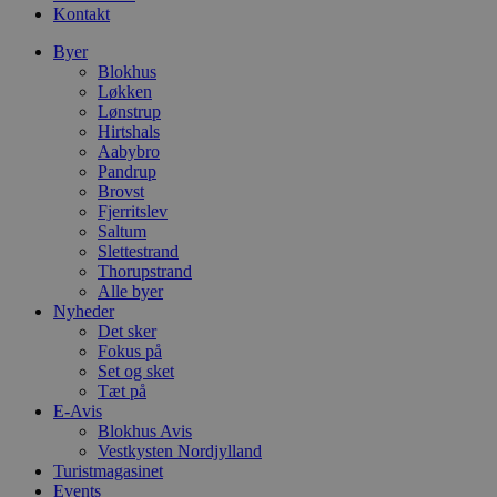
Kontakt
Byer
Blokhus
Løkken
Lønstrup
Hirtshals
Aabybro
Pandrup
Brovst
Fjerritslev
Saltum
Slettestrand
Thorupstrand
Alle byer
Nyheder
Det sker
Fokus på
Set og sket
Tæt på
E-Avis
Blokhus Avis
Vestkysten Nordjylland
Turistmagasinet
Events