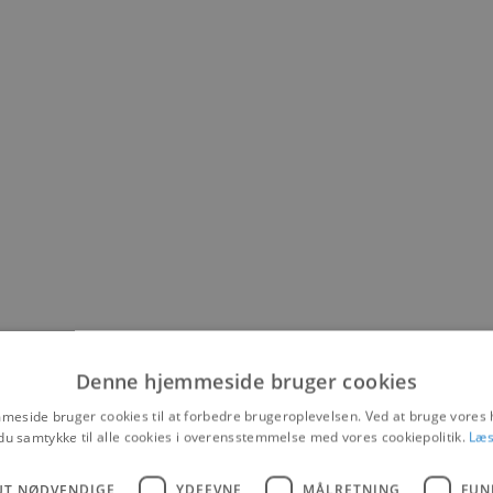
r
Denne hjemmeside bruger cookies
eside bruger cookies til at forbedre brugeroplevelsen. Ved at bruge vore
du samtykke til alle cookies i overensstemmelse med vores cookiepolitik.
Læs
iteter
UT NØDVENDIGE
YDEEVNE
MÅLRETNING
FUN
, Saltum og hvad der ellers findes af sommerhuse i nærheden af Blokhu