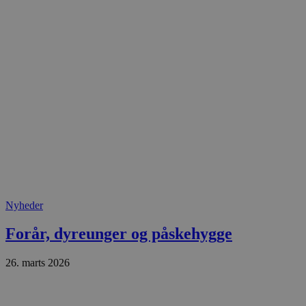
.blok
_fbp
_ga_PJR83J7HYC
.blok
pysTrafficSource
.blok
_gat_gtag_UA_74178830_1
YSC
VISITOR_INFO1_LIVE
__Secure-YNID
Nyheder
Forår, dyreunger og påskehygge
26. marts 2026