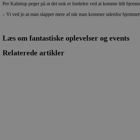
CookieScriptConsent
Per Kalstrup peger på at det nok er fordelen ved at komme lidt hjemme
– Vi ved jo at man slapper mere af når man kommer udenfor hjemmets
pys_start_session
Læs om fantastiske oplevelser og events
VISITOR_PRIVACY_METAD
Relaterede artikler
Udbyder
Navn
Domæne
Udby
Navn
Navn
Dom
pys_first_visit
.blokhus.
_gid
_gcl_au
Googl
.blok
_ga
Googl
__Secure-
.blok
ROLLOUT_TOKEN
pbid
pys_landing_page
now-
cowo