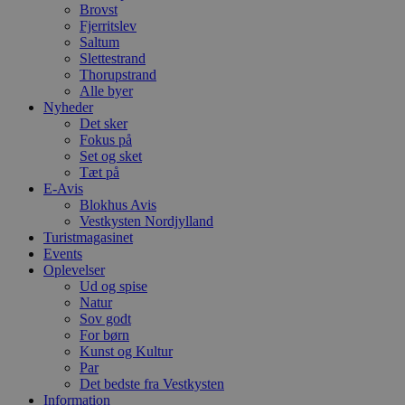
Brovst
Fjerritslev
Saltum
Slettestrand
Thorupstrand
Alle byer
Nyheder
Det sker
Fokus på
Set og sket
Tæt på
E-Avis
Blokhus Avis
Vestkysten Nordjylland
Turistmagasinet
Events
Oplevelser
Ud og spise
Natur
Sov godt
For børn
Kunst og Kultur
Par
Det bedste fra Vestkysten
Information