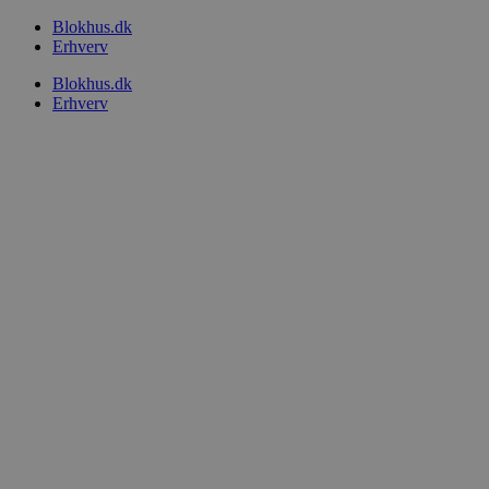
Videre
Blokhus.dk
til
Erhverv
indhold
Blokhus.dk
Erhverv