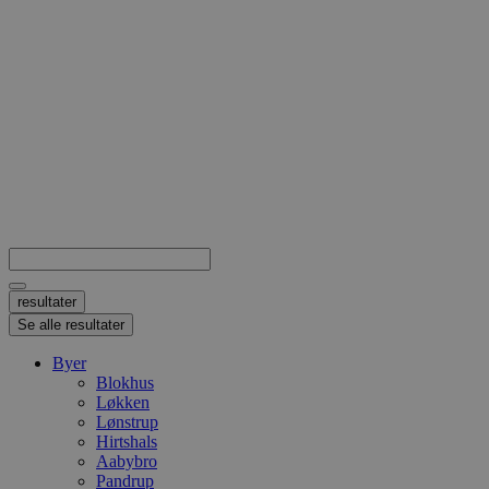
Search
...
resultater
Se alle resultater
Byer
Blokhus
Løkken
Lønstrup
Hirtshals
Aabybro
Pandrup