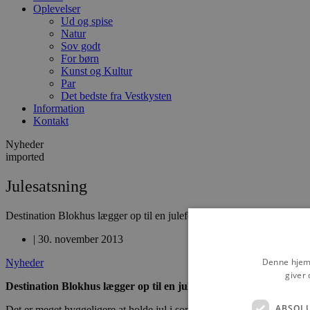
Oplevelser
Ud og spise
Natur
Sov godt
For børn
Kunst og Kultur
Par
Det bedste fra Vestkysten
Information
Kontakt
Nyheder
imported
Julesatsning
Destination Blokhus lægger op til en juleferie med masser af aktivitete
|
30. november 2013
Denne hjemm
Nyheder
giver 
Destination Blokhus lægger op til en juleferie med masser af aktiv
ABSOL
Det er meget hyggeligere at holde jul i sommerhuset i Blokhus, Hune