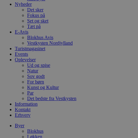
Nyheder
w
e
Det sker
e
Fokus på
o
Set og sket
l
e
Tæt på
m
E-Avis
Blokhus Avis
CookieScriptConsent
4 uger 2
D
CookieScript
Vestkysten Nordjylland
dage
b
blokhus.dk
C
Turistmagasinet
S
Events
t
Oplevelser
h
p
Ud og spise
s
Natur
b
Sov godt
e
For børn
a
S
Kunst og Kultur
c
Par
f
Det bedste fra Vestkysten
k
Information
pys_start_session
.blokhus.dk
Session
D
Kontakt
b
Erhverv
o
b
Byer
t
d
Blokhus
g
Løkken