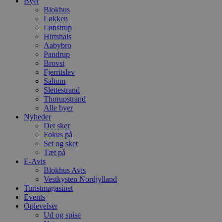
Byer
Blokhus
Løkken
Lønstrup
Hirtshals
Aabybro
Pandrup
Brovst
Fjerritslev
Saltum
Slettestrand
Thorupstrand
Alle byer
Nyheder
Det sker
Fokus på
Set og sket
Tæt på
E-Avis
Blokhus Avis
Vestkysten Nordjylland
Turistmagasinet
Events
Oplevelser
Ud og spise