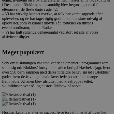
dejlig, hyggelig og sjov efterårsferie med masser af liv og aktiviteter
i Destination Blokhus, som samtidig blev begunstiget med fint
efterårsvejr de fleste dage i uge 42.
– Vi har virkelig kunnet mærke, at folk har været søgende efter
oplevelser, og de har taget rigtig godt i mod det store udvalg af
oplevelser, som vi kunnet tilbyde i år, fortæller en tilfreds
eventkoordinator, Jannie Ratke.
– Vi har haft stigende deltagerantal ved stort set alle af vores
aktiviteter tilføjer.
Meget populært
Selv om tilslutningen var stor, var der elementer i programmet som
skilte sig ud. Blokhus’ fortryllende aften bød på Havheksejagt, hvor
over 550 børn sammen med deres forældre begav sig ud i Blokhus’
gader, hvor de frivillige havde lavet fede poster til de mange
fremmødte. Aftenen blev afsluttet med kreahygge i teltet,
skumfiduser over bål og et stort Ildshow på torvet.
Høstmarkedet var atter en succes, hvor torvet i hjertet af byen bød