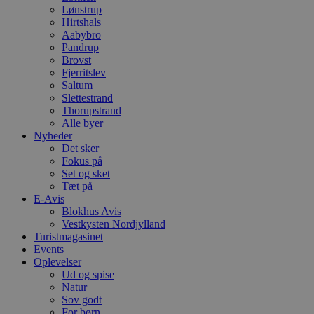
h
Lønstrup
o
e
Hirtshals
h
Aabybro
ti
Pandrup
Brovst
VISITOR_PRIVACY_METADATA
5 måneder
D
YouTube
4 uger
b
.youtube.com
Fjerritslev
g
Saltum
b
Slettestrand
s
p
Thorupstrand
f
Alle byer
i
Nyheder
w
Det sker
r
p
Fokus på
b
Set og sket
s
Tæt på
f
p
E-Avis
b
Blokhus Avis
p
Vestkysten Nordjylland
o
Turistmagasinet
i
d
Events
p
Oplevelser
b
Ud og spise
f
s
Natur
Sov godt
For børn