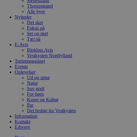
Slettestrand
Thorupstrand
Alle byer
Nyheder
Det sker
Fokus på
Set og sket
Tæt på
E-Avis
Blokhus Avis
Vestkysten Nordjylland
Turistmagasinet
Events
Oplevelser
Ud og spise
Natur
Sov godt
For børn
Kunst og Kultur
Par
Det bedste fra Vestkysten
Information
Kontakt
Erhverv