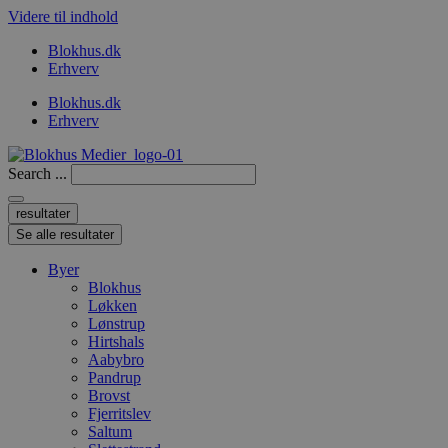
Videre til indhold
Blokhus.dk
Erhverv
Blokhus.dk
Erhverv
Search ...
resultater
Se alle resultater
Byer
Blokhus
Løkken
Lønstrup
Hirtshals
Aabybro
Pandrup
Brovst
Fjerritslev
Saltum