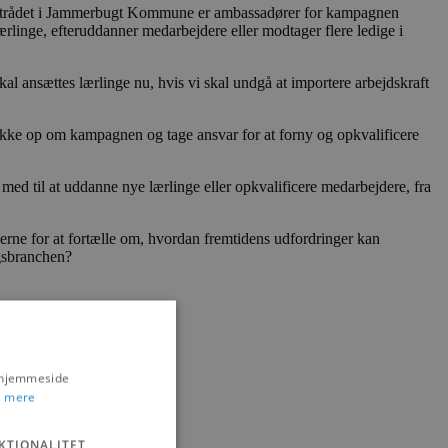
strådet i Jammerbugt Kommune er ambassadører for kampagnen
linge, efteruddanner medarbejdere eller modtager flere ledige i
al ansættes lærlinge nu, hvis vi skal undgå at importere arbejdskraft
ke op om kampagnen og tage ansvar for at forny og opkvalificere
med til at uddanne nye lærlinge eller opkvalificere medarbejdere, fra
e for at fortælle om, hvordan fremtidens udfordringer kan
ægsbranchen?
s hjemmeside
 mere
KTIONALITET