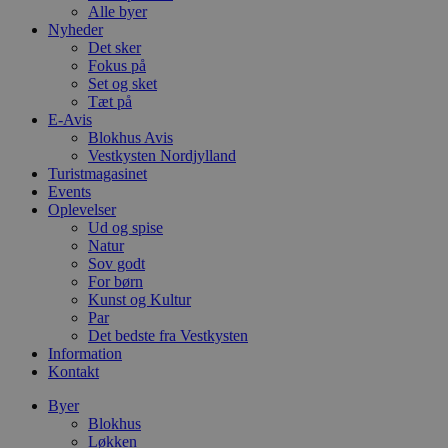
Alle byer
Nyheder
Det sker
Fokus på
Set og sket
Tæt på
E-Avis
Blokhus Avis
Vestkysten Nordjylland
Turistmagasinet
Events
Oplevelser
Ud og spise
Natur
Sov godt
For børn
Kunst og Kultur
Par
Det bedste fra Vestkysten
Information
Kontakt
Byer
Blokhus
Løkken