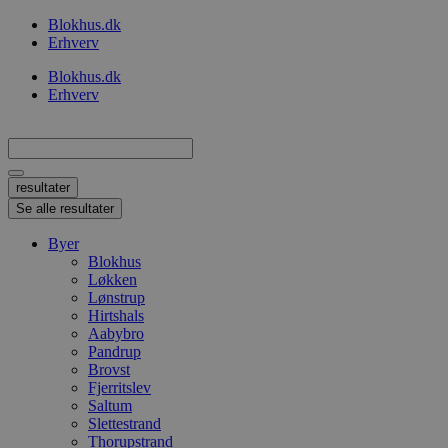
Videre
Blokhus.dk
til
Erhverv
indhold
Blokhus.dk
Erhverv
Search
...
resultater
Se alle resultater
Byer
Blokhus
Løkken
Lønstrup
Hirtshals
Aabybro
Pandrup
Brovst
Fjerritslev
Saltum
Slettestrand
Thorupstrand