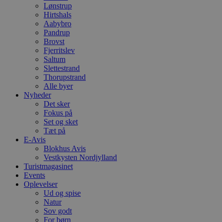
Lønstrup
Hirtshals
Aabybro
Pandrup
Brovst
Fjerritslev
Saltum
Slettestrand
Thorupstrand
Alle byer
Nyheder
Det sker
Fokus på
Set og sket
Tæt på
E-Avis
Blokhus Avis
Vestkysten Nordjylland
Turistmagasinet
Events
Oplevelser
Ud og spise
Natur
Sov godt
For børn