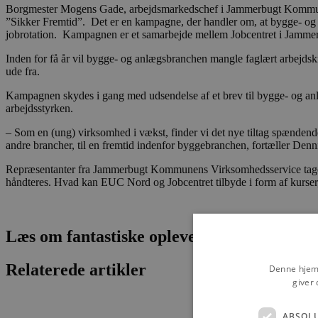
Borgmester Mogens Gade, arbejdsmarkedschef i Jammerbugt Kommune
”Sikker Fremtid”. Det er en kampagne, der handler om, at bygge- og a
jobrotation. Kampagnen er et samarbejde mellem Jobcentret i Ja
Inden for få år vil bygge- og anlægsbranchen mangle faglært arbejdskra
ude fra.
Kampagnen skydes i gang med udsendelse af et brev til bygge- og a
arbejdsstyrken.
– Som en (ung) virksomhed i vækst, finder vi det nye tiltag spændende 
andre brancher, til en fremtid indenfor byggebranchen, fortæller Den
Repræsentanter fra Jammerbugt Kommunens Virksomhedsservice tager 
håndteres. Hvad kan EUC Nord og Jobcentret tilbyde i form af kurser
Læs om fantastiske oplevelser og events
Relaterede artikler
Denne hjemm
giver 
ABSOL