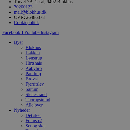
Torvet 7B, 1. sal, 9492 Blokhus
.blok
70200123
_fbp
_ga_PJR83J7HYC
.blok
mail@blokhus.dk
CVR: 26486378
Cookiepolitik
pysTrafficSource
.blok
_gat_gtag_UA_74178830_1
Facebook-f
Youtube
Instagram
YSC
Byer
Blokhus
VISITOR_INFO1_LIVE
Løkken
Lønstrup
Hirtshals
Aabybro
__Secure-YNID
Pandrup
Brovst
Fjerritslev
Saltum
Slettestrand
Thorupstrand
Alle byer
Nyheder
Det sker
Fokus på
Set og sket