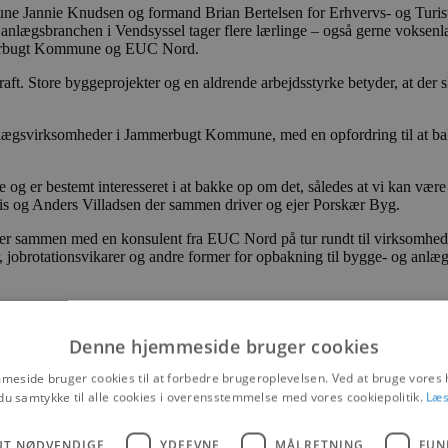
 Jannie Knudsen og formand Brian Bertelsen for Erhvervs- og Turi
nlægsbranchen i Vendsyssel tager flere lærlinge – også gerne voksenlær
mmerbugt Kommune og EUC Nord.
ft. Store byggeprojekter og en aldrende arbejdsstyrke betyder, at der sk
nlægsvirksomheder i Jammerbugt Kommune, med en opfordring til at bak
og er bestemt interesseret i at bakke op om det, således at vi kan være 
nis og Anders Villadsen der sammen driver og ejer Porskær Byg.
sammen med en konsulent fra EUC Nord på tur rundt til virksomhedern
, jobrotationsvikarer og andre former for opbakning til bygge- og anl
Denne hjemmeside bruger cookies
eside bruger cookies til at forbedre brugeroplevelsen. Ved at bruge vore
du samtykke til alle cookies i overensstemmelse med vores cookiepolitik.
Læs
BLOKHUS
NYHEDER
UT NØDVENDIGE
YDEEVNE
MÅLRETNING
FUN