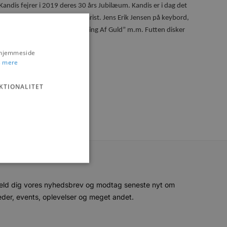
Kandis fejrer i 2019 deres 30 års Jubilæum. Kandis er i dag det
opulære forsanger og guitarist. Jens Erik Jensen på keybord,
 Berlin”, ”Hold Me”, ”En Lille Ring Af Guld” m.m. Futten disker
s hjemmeside
 mere
KTIONALITET
eld dig vores nyhedsbrev og modtag seneste nyt om
der, events, oplevelser og meget andet.
ministration. Hjemmesiden