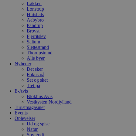
Løkken
Lønstrup
Hirtshals
Aabybro
Pandrup
Brovst
Fjerritslev
Saltum
Slettestrand
Thorupstrand
Alle byer
Nyheder
Det sker
Fokus på
Set og sket
Tæt på
E-Avis
Blokhus Avis
Vestkysten Nordjylland
Turistmagasinet
Events
Oplevelser
Ud og spise
Natur
Sov godt