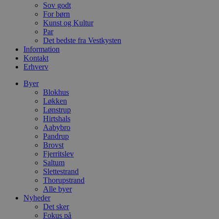
D
Sov godt
e
For børn
g
n
Kunst og Kultur
h
Par
b
Det bedste fra Vestkysten
s
Information
w
e
Kontakt
e
Erhverv
o
l
Byer
e
m
Blokhus
Løkken
CookieScriptConsent
4 uger 2
D
CookieScript
Lønstrup
dage
b
blokhus.dk
C
Hirtshals
S
Aabybro
t
Pandrup
h
Brovst
p
s
Fjerritslev
b
Saltum
e
Slettestrand
a
S
Thorupstrand
c
Alle byer
f
Nyheder
k
Det sker
pys_start_session
.blokhus.dk
Session
D
Fokus på