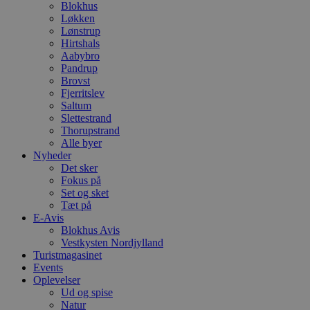
Navn
Udløbsdato
B
Blokhus
Domæne
Løkken
pys_session_limit
.blokhus.dk
59 minutter
D
Lønstrup
57
b
Hirtshals
sekunder
b
Aabybro
m
Pandrup
b
u
Brovst
s
Fjerritslev
s
Saltum
i
g
Slettestrand
d
Thorupstrand
f
Alle byer
h
Nyheder
y
f
Det sker
m
Fokus på
t
Set og sket
Tæt på
PHPSESSID
Session
C
PHP.net
g
blokhus.dk
E-Avis
a
Blokhus Avis
b
Vestkysten Nordjylland
s
e
Turistmagasinet
i
Events
d
Oplevelser
o
Ud og spise
v
b
Natur