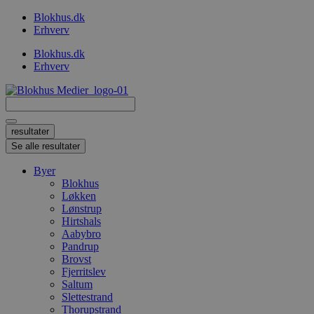
Videre
Blokhus.dk
til
Erhverv
indhold
Blokhus.dk
Erhverv
Search
...
resultater
Se alle resultater
Byer
Blokhus
Løkken
Lønstrup
Hirtshals
Aabybro
Pandrup
Brovst
Fjerritslev
Saltum
Slettestrand
Thorupstrand