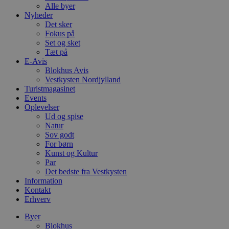
Alle byer
Nyheder
Det sker
Fokus på
Set og sket
Tæt på
E-Avis
Blokhus Avis
Vestkysten Nordjylland
Turistmagasinet
Events
Oplevelser
Ud og spise
Natur
Sov godt
For børn
Kunst og Kultur
Par
Det bedste fra Vestkysten
Information
Kontakt
Erhverv
Byer
Blokhus