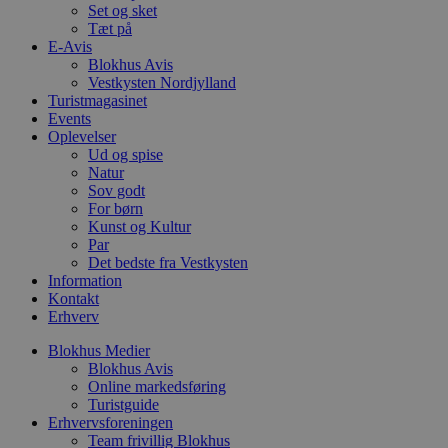
b
Set og sket
o
Tæt på
b
E-Avis
t
d
Blokhus Avis
g
Vestkysten Nordjylland
h
Turistmagasinet
o
e
Events
h
Oplevelser
ti
Ud og spise
Natur
VISITOR_PRIVACY_METADATA
5 måneder
D
YouTube
4 uger
b
.youtube.com
Sov godt
g
For børn
b
Kunst og Kultur
s
p
Par
f
Det bedste fra Vestkysten
i
Information
w
Kontakt
r
p
Erhverv
b
s
Blokhus Medier
f
Blokhus Avis
p
b
Online markedsføring
p
Turistguide
o
Erhvervsforeningen
i
d
Team frivillig Blokhus