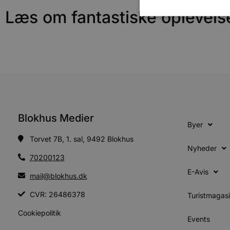
Læs om fantastiske oplevels
Absolut nødvendige cookies
kan ikke bruges korrekt ude
Navn
pys_session_limit
Blokhus Medier
Byer
PHPSESSID
Torvet 7B, 1. sal, 9492 Blokhus
Nyheder
70200123
E-Avis
mail@blokhus.dk
CookieScriptConsent
CVR: 26486378
Turistmagas
pys_start_session
Cookiepolitik
Events