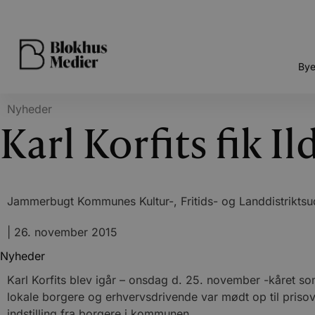
Bye
Nyheder
Karl Korfits fik I
Jammerbugt Kommunes Kultur-, Fritids- og Landdistriktsudv
|
26. november 2015
Nyheder
Karl Korfits blev igår – onsdag d. 25. november -kåret som
lokale borgere og erhvervsdrivende var mødt op til priso
indstilling fra borgere i kommunen.