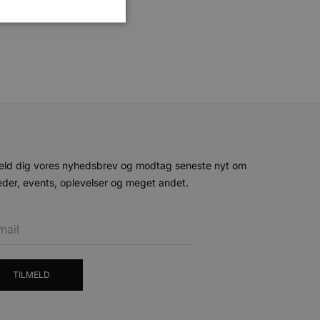
ministration. Hjemmesiden
e gange en bruger kan
given periode, der forsøger
misbrug af tjenester.
eld dig vores nyhedsbrev og modtag seneste nyt om
der, events, oplevelser og meget andet.
-sproget. Dette er en
 variabler for
enereret nummer, hvordan
n et godt eksempel er at
 siderne.
ten til at huske
nødvendigt, at Cookie-
TILMELD
 session tilstand, mens de
eller data poster huskes