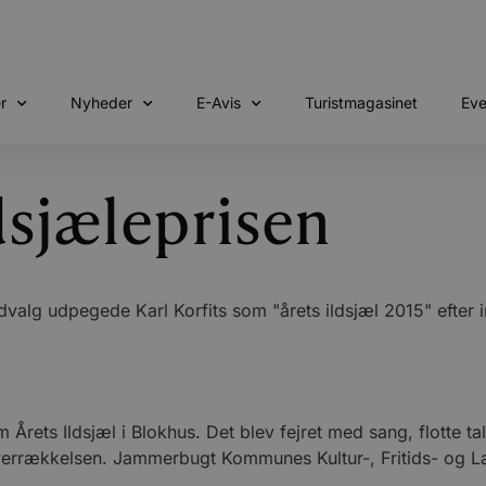
r
Nyheder
E-Avis
Turistmagasinet
Eve
ldsjæleprisen
alg udpegede Karl Korfits som "årets ildsjæl 2015" efter i
 Årets Ildsjæl i Blokhus. Det blev fejret med sang, flotte t
verrækkelsen. Jammerbugt Kommunes Kultur-, Fritids- og La