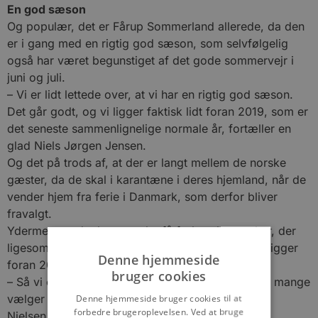
En god sæson
Og populær, det er Fårup Sommerland allerede, da den
er i gang med en rigtig god sæson, som selvfølgelig
også har været begunstiget af det gode sommervejr i
juni og juli.
– Vi er lidt lettede over, at vi har en rigtig god sæson.
Det går godt, og vi ligger faktisk lidt foran 2019, som er
det seneste sammenlignelige normale år, fortæller en
glad Niels Jørgen Jensen.
Og det på trods af, at der er langt mellem de norske
gæster, da de skal i karantæne i deres hjemland, når de
vender hjem fra ferie i Danmark, som derfor bliver
fravalgt.
Ydermere er det kun ganske få forlystelsesparker, der
ligesom Fårup Sommerland kan melde ud, at de ligger
Denne hjemmeside
foran 2019.
bruger cookies
– Så vi er meget glade for og ydmyge over, at så mange
vælger at komme i vore park, siger Niels Jørgen
Denne hjemmeside bruger cookies til at
forbedre brugeroplevelsen. Ved at bruge
Nielsen.