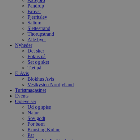
Aabybro
h
Pandrup
y
Brovst
f
m
Fjerritslev
t
Saltum
Slettestrand
PHPSESSID
Session
C
PHP.net
g
Thorupstrand
blokhus.dk
a
Alle byer
b
Nyheder
s
Det sker
e
i
Fokus på
d
Set og sket
o
Tæt på
v
b
E-Avis
D
Blokhus Avis
e
Vestkysten Nordjylland
g
Turistmagasinet
n
h
Events
b
Oplevelser
s
Ud og spise
w
e
Natur
e
Sov godt
o
For børn
l
Kunst og Kultur
e
m
Par