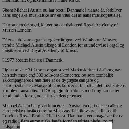
internationalt og ikke mindst i Hune Kirke.
Skønt Michael Austin nu har boet i Danmark i mange år, forbliver
hans engelske musikalske arv en vital del af hans musikopfattelse.
Han studerede orgel, klaver og cembalo ved Royal Academy of
Music i London.
Efter en tid som organist og kordirigent ved Wimborne Minster,
vendte Michael Austin tilbage til London for at undervise i orgel og
musikteori ved Royal Academy of Music.
I 1977 bosatte han sig i Danmark.
I løbet af sine 31 år som organist ved Markuskirken i Aalborg gav
han selv mere end 300 solo-orgelkoncerter, og som cembalist
akkompagnerede han flere af de dygtigste sangere og
instrumentalister. Mange af hans koncerter blandt andet med kirkens
kor blev transmitteret i DR og gjorde kirkens musik og koncerter
kendt inden for og uden for landets grænser.
Michael Austin har givet koncerter i Australien og i næsten alle de
europæiske musikcentre fra Moskvas Tchaikovsky Hall i øst til
Londons Royal Festival Hall i vest. Han har lavet optagelser for tv
og radio i flere europæiske lande foruden talrige plade- og cd-
indspilninger.