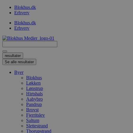
Videre
Blokhus.dk
til
Erhverv
indhold
Blokhus.dk
Erhverv
Search
...
resultater
Se alle resultater
Byer
Blokhus
Løkken
Lønstrup
Hirtshals
Aabybro
Pandrup
Brovst
Fjerritslev
Saltum
Slettestrand
Thorupstrand