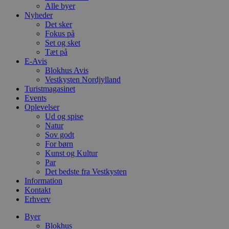
Alle byer
Nyheder
Det sker
Fokus på
Set og sket
Tæt på
E-Avis
Blokhus Avis
Vestkysten Nordjylland
Turistmagasinet
Events
Oplevelser
Ud og spise
Natur
Sov godt
For børn
Kunst og Kultur
Par
Det bedste fra Vestkysten
Information
Kontakt
Erhverv
Byer
Blokhus