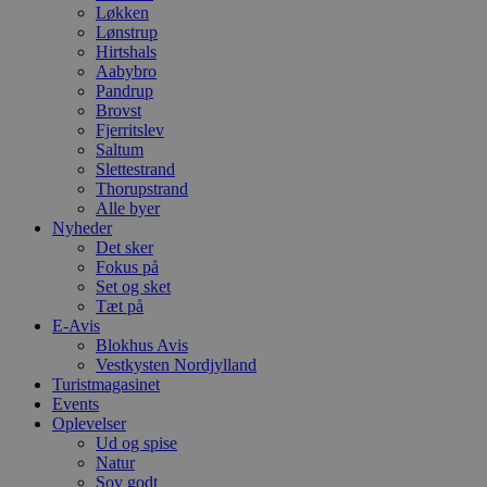
Løkken
Lønstrup
Hirtshals
Aabybro
Pandrup
Brovst
Fjerritslev
Saltum
Slettestrand
Thorupstrand
Alle byer
Nyheder
Det sker
Fokus på
Set og sket
Tæt på
E-Avis
Blokhus Avis
Vestkysten Nordjylland
Turistmagasinet
Events
Oplevelser
Ud og spise
Natur
Sov godt