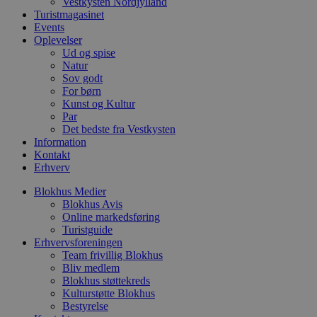
Vestkysten Nordjylland
b
Turistmagasinet
s
Events
p
f
Oplevelser
i
Ud og spise
w
Natur
r
Sov godt
p
b
For børn
s
Kunst og Kultur
f
Par
p
b
Det bedste fra Vestkysten
p
Information
o
Kontakt
i
Erhverv
d
p
b
Blokhus Medier
f
Blokhus Avis
s
Online markedsføring
Turistguide
Erhvervsforeningen
Team frivillig Blokhus
Bliv medlem
Udbyder
/
Navn
Udløbsdato
Beskrivelse
Blokhus støttekreds
Domæne
Udbyder
/
Navn
Udløbsdato
Beskrivelse
Kulturstøtte Blokhus
Domæne
pys_first_visit
.blokhus.dk
1 uge
Denne cookie
Bestyrelse
Udbyder
/
Navn
Udløbsdato
Beskr
bruges til at
_gid
1 dag
Denne cookie
Google LLC