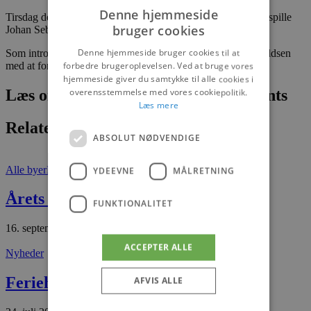
Denne hjemmeside
Tirsdag den 16. juli kl. 19.30 kan man nyde Michael Austin spille
bruger cookies
Johan Sebastian Bach´s: Die Kunst Der Fuge
Denne hjemmeside bruger cookies til at
Som introduktion til koncerten indleder Cand.mag. Jens Kjeldsen
med at fortælle om Bach´s monumentale værk.
forbedre brugeroplevelsen. Ved at bruge vores
hjemmeside giver du samtykke til alle cookies i
Læs om fantastiske oplevelser og events
overensstemmelse med vores cookiepolitik.
Læs mere
Relaterede artikler
ABSOLUT NØDVENDIGE
Alle byer
Nyheder
YDEEVNE
MÅLRETNING
Årets iværksætter 2025
FUNKTIONALITET
16. september 2025
ACCEPTER ALLE
Nyheder
Feriehusene er fortsat et hit
AFVIS ALLE