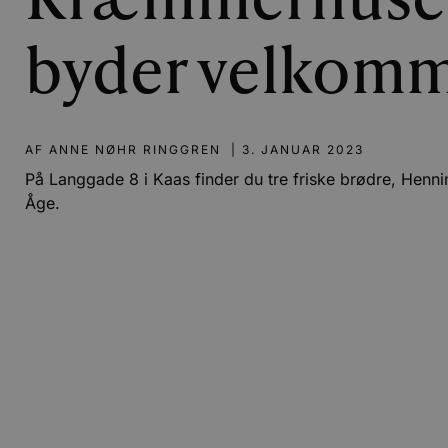
Kræmmerhuse
byder velkom
AF
ANNE NØHR RINGGREN
|
3. JANUAR 2023
På Langgade 8 i Kaas finder du tre friske brødre, Henn
Åge.