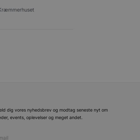
e gange en bruger kan
given periode, der forsøger
misbrug af tjenester.
-sproget. Dette er en
 variabler for
enereret nummer, hvordan
n et godt eksempel er at
 siderne.
ten til at huske
nødvendigt, at Cookie-
 session tilstand, mens de
eller data poster huskes
ykke og privatlivsvalg for
r data på den besøgendes
e af personlige oplysninger
et i fremtidige sessioner.
eld dig vores nyhedsbrev og modtag seneste nyt om
der, events, oplevelser og meget andet.
esøgte hjemmesiden for at