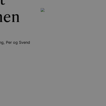
t
men
ing, Per og Svend