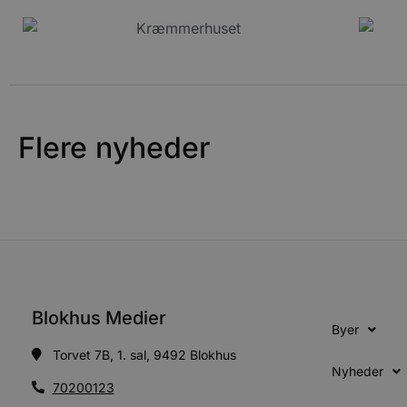
pys_session_limit
PHPSESSID
Flere nyheder
CookieScriptConsent
pys_start_session
VISITOR_PRIVACY_METAD
Blokhus Medier
Byer
Torvet 7B, 1. sal, 9492 Blokhus
Udbyder
Navn
Nyheder
Domæne
Udby
Navn
Navn
70200123
Dom
pys_first_visit
.blokhus.