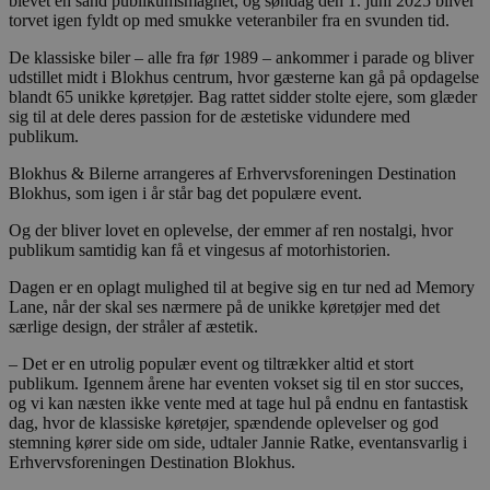
blevet en sand publikumsmagnet, og søndag den 1. juni 2025 bliver
torvet igen fyldt op med smukke veteranbiler fra en svunden tid.
De klassiske biler – alle fra før 1989 – ankommer i parade og bliver
udstillet midt i Blokhus centrum, hvor gæsterne kan gå på opdagelse
blandt 65 unikke køretøjer. Bag rattet sidder stolte ejere, som glæder
sig til at dele deres passion for de æstetiske vidundere med
publikum.
Blokhus & Bilerne arrangeres af Erhvervsforeningen Destination
Blokhus, som igen i år står bag det populære event.
Og der bliver lovet en oplevelse, der emmer af ren nostalgi, hvor
publikum samtidig kan få et vingesus af motorhistorien.
Dagen er en oplagt mulighed til at begive sig en tur ned ad Memory
Lane, når der skal ses nærmere på de unikke køretøjer med det
særlige design, der stråler af æstetik.
– Det er en utrolig populær event og tiltrækker altid et stort
publikum. Igennem årene har eventen vokset sig til en stor succes,
og vi kan næsten ikke vente med at tage hul på endnu en fantastisk
dag, hvor de klassiske køretøjer, spændende oplevelser og god
stemning kører side om side, udtaler Jannie Ratke, eventansvarlig i
Erhvervsforeningen Destination Blokhus.