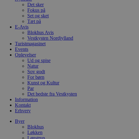
w
Det sker
e
Fokus på
e
o
Set og sket
l
Tæt på
e
E-Avis
m
Blokhus Avis
CookieScriptConsent
4 uger 2
D
CookieScript
Vestkysten Nordjylland
dage
b
blokhus.dk
Turistmagasinet
C
Events
S
t
Oplevelser
h
Ud og spise
p
Natur
s
b
Sov godt
e
For børn
a
Kunst og Kultur
S
Par
c
f
Det bedste fra Vestkysten
k
Information
Kontakt
pys_start_session
.blokhus.dk
Session
D
Erhverv
b
o
b
Byer
t
Blokhus
d
Løkken
g
h
Lønstrup