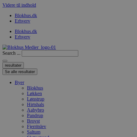
Videre til indhold
Blokhus.dk
Erhverv
Blokhus.dk
Erhverv
Search ...
resultater
Se alle resultater
Byer
Blokhus
Løkken
Lønstrup
Hirtshals
Aabybro
Pandrup
Brovst
Fjerritslev
Saltum