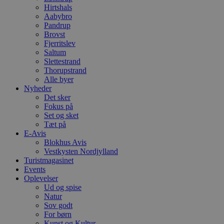
o
Hirtshals
e
Aabybro
h
ti
Pandrup
Brovst
VISITOR_PRIVACY_METADATA
5 måneder
D
YouTube
Fjerritslev
4 uger
b
.youtube.com
Saltum
g
b
Slettestrand
s
Thorupstrand
p
Alle byer
f
i
Nyheder
w
Det sker
r
Fokus på
p
Set og sket
b
s
Tæt på
f
E-Avis
p
Blokhus Avis
b
p
Vestkysten Nordjylland
o
Turistmagasinet
i
Events
d
Oplevelser
p
b
Ud og spise
f
Natur
s
Sov godt
For børn
Kunst og Kultur