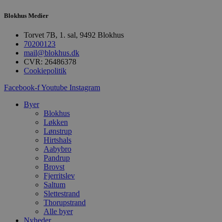
b
u
s
Blokhus Medier
s
i
Torvet 7B, 1. sal, 9492 Blokhus
g
d
70200123
f
mail@blokhus.dk
h
CVR: 26486378
y
Cookiepolitik
f
m
t
Facebook-f
Youtube
Instagram
PHPSESSID
Session
C
PHP.net
Byer
g
blokhus.dk
Blokhus
a
b
Løkken
s
Lønstrup
e
Hirtshals
i
d
Aabybro
o
Pandrup
v
Brovst
b
Fjerritslev
D
e
Saltum
g
Slettestrand
n
Thorupstrand
h
b
Alle byer
s
Nyheder