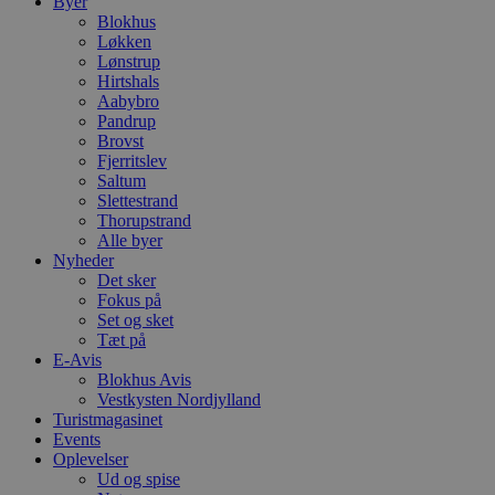
Byer
Blokhus
Løkken
Lønstrup
Hirtshals
Aabybro
Pandrup
Brovst
Fjerritslev
Saltum
Slettestrand
Thorupstrand
Alle byer
Nyheder
Det sker
Fokus på
Set og sket
Tæt på
E-Avis
Blokhus Avis
Vestkysten Nordjylland
Turistmagasinet
Events
Oplevelser
Ud og spise