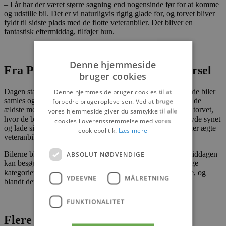
– I år har der været større søgning end nogensinde før for at komme
og udstille bil. Det er vi naturligvis rigtig glade for, og torvet bliver
fyldt til sidste plads med de flotte veteranbiler. Det bliver en
fantastisk eftermiddag, tilføjer hun.
Denne hjemmeside
Fra Pandrup til Blokhus i kortegekørsel
bruger cookies
Dagen starter på Industrivej 30 i Pandrup, hvor de deltagende biler
Denne hjemmeside bruger cookies til at
samles og kører i kortege mod Blokhus kl. ca. 12.45 – med de
forbedre brugeroplevelsen. Ved at bruge
ældste modeller i front. Cirka kl. 13.00 ruller bilerne ind på torvet,
vores hjemmeside giver du samtykke til alle
hvor de bliver linet op til fremvisning. Her kan publikum nyde synet
cookies i overensstemmelse med vores
og lade sig begejstre af både lyd og detaljer, som kendetegner ægte
cookiepolitik.
Læs mere
veteranbiler.
ABSOLUT NØDVENDIGE
Bilerne bliver stående frem til kl. 15.00, og i løbet af eftermiddagen
kan besøgende stemme på deres favoritkøretøj i to forskellige
kategorier via sms. Kl. 14.30 afsløres publikumsfavoritterne, og
YDEEVNE
MÅLRETNING
blandt dem der har stemt, udloddes en præmie.
FUNKTIONALITET
Flere nyheder