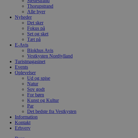
Slettestrand
Thorupstrand
Alle byer
Nyheder
Det sker
Fokus på
Set og sket
Tæt på
E-Avis
Blokhus Avis
Vestkysten Nordjylland
Turistmagasinet
Events
Oplevelser
Ud og spise
Natur
Sov godt
For børn
Kunst og Kultur
Par
Det bedste fra Vestkysten
Information
Kontakt
Erhverv