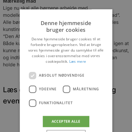
Mærkelig mad
Lige nu skal alle børnene arbejde med
modelleringsøvelser hvor temaet er “mærkelig mad”.
Denne hjemmeside
Alle børnenes værker skal senere samles i en fælles
bruger cookies
kunstinstallation under titlen:
“Den Aflyste Fest”.
Denne hjemmeside bruger cookies til at
Både kulturskolens elever og lærere længes efter igen at
forbedre brugeroplevelsen. Ved at bruge
vores hjemmeside giver du samtykke til alle
kunne mødes fysisk omkring musik, dans og billedkunst,
cookies i overensstemmelse med vores
og indtil da må man opfinde nye formater så vi kan
cookiepolitik.
Læs mere
holde hinanden i gang.
ABSOLUT NØDVENDIGE
Læs om fantastiske oplevelser og
YDEEVNE
MÅLRETNING
events
FUNKTIONALITET
ACCEPTER ALLE