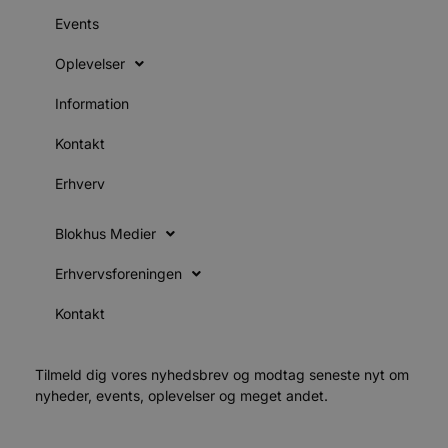
i
Events
g
d
f
Oplevelser
h
y
f
Information
m
t
Kontakt
PHPSESSID
Session
C
PHP.net
g
blokhus.dk
a
Erhverv
b
s
e
Blokhus Medier
i
d
o
Erhvervsforeningen
v
b
D
Kontakt
e
g
n
h
Tilmeld dig vores nyhedsbrev og modtag seneste nyt om
b
s
nyheder, events, oplevelser og meget andet.
w
e
e
o