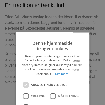
En tradition er tænkt ind
Frida Stiil Viums forslag indeholder idéen til et dynamisk
værk, som kan danne baggrund for en ny fin tradition for
eleverne på Skolecenter Jetsmark. Nemlig at udvalgte
elever hvert år inviteres til at skrive deres drømme på et
afgrænset område, som dermed bliver et dynamisk
Denne hjemmeside
kunstværk.
bruger cookies
Kunstværket skal stå færdigt senest 1. august 2023 og vil
Denne hjemmeside bruger cookies til at
blive præsenteret ved den officielle åbning af skolen, som
forbedre brugeroplevelsen. Ved at bruge
vores hjemmeside giver du samtykke til alle
bliver en skole med plads til over 600 elever fra 0.-9.
cookies i overensstemmelse med vores
klasse. Udover at være en skole skal bygningen fungere
cookiepolitik.
Læs mere
som et lokalt kulturcenter og være ramme for et væld af
aktiviteter, kulturformidling, musik og underholdning.
ABSOLUT NØDVENDIGE
YDEEVNE
MÅLRETNING