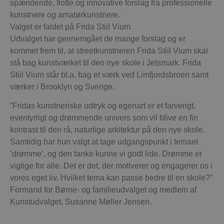
spændende, flotte og innovative forslag fra professionelle
kunstnere og amatørkunstnere.
Valget er faldet på Frida Stiil Vium
Udvalget har gennemgået de mange forslag og er
kommet frem til, at streetkunstneren Frida Stiil Vium skal
stå bag kunstværket til den nye skole i Jetsmark. Frida
Stiil Vium står bl.a. bag et værk ved Limfjordsbroen samt
værker i Brooklyn og Sverige.
”Fridas kunstneriske udtryk og egenart er et farverigt,
eventyrligt og drømmende univers som vil blive en fin
kontrast til den rå, naturlige arkitektur på den nye skole.
Samtidig har hun valgt at tage udgangspunkt i temaet
’drømme’, og den tanke kunne vi godt lide. Drømme er
vigtige for alle. Det er det, der motiverer og engagerer os i
vores eget liv. Hvilket tema kan passe bedre til en skole?”
Formand for Børne- og familieudvalget og medlem af
Kunstudvalget, Susanne Møller Jensen.