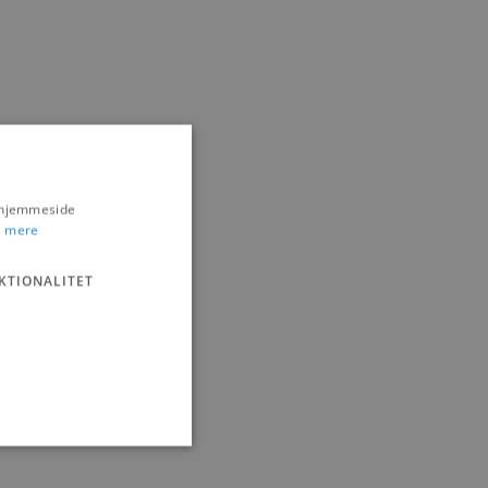
s hjemmeside
 mere
KTIONALITET