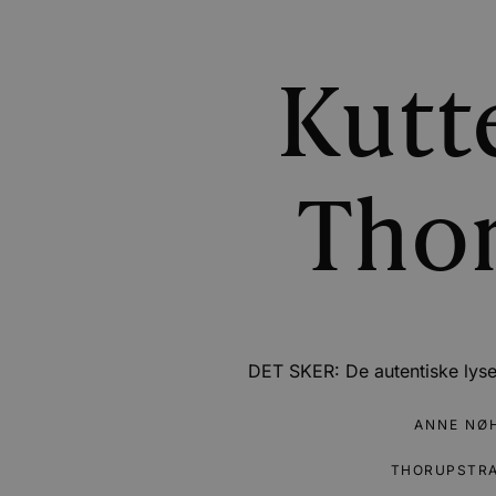
Kutte
Tho
DET SKER: De autentiske lyseb
ANNE NØ
THORUPSTR