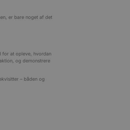
ion af Youtube-
t unikt, anonymiseret
n, er bare noget af det
s adfærd og præferencer på
, tilpasse annoncering samt
cure- sikrer, at cookiens
forbindelse.
d for at opleve, hvordan
 aktion, og demonstrere
ekvisitter – båden og