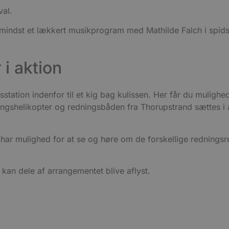
.youtube.com
webstedsbesøgende bruger den nye eller gamle vers
val.
grænsefladen.
.youtube.com
5 måneder
Denne cookie benyttes til at tildele den besøgende e
indst et lækkert musikprogram med Mathilde Falch i spidse
4 uger
bruger-ID (YNID). Formålet er at registrere brugeren
tværs af besøg for at kunne levere målrettet indhold
føre statistik over hjemmesidens brug. Præfikset __Se
data kun overføres via en sikker og krypteret HTTPS-
i aktion
ation indenfor til et kig bag kulissen. Her får du mulighe
ingshelikopter og redningsbåden fra Thorupstrand sættes i
har mulighed for at se og høre om de forskellige redningsr
 kan dele af arrangementet blive aflyst.