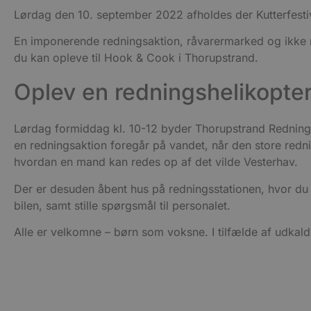
Lørdag den 10. september 2022 afholdes der Kutterfesti
__Secure-YNID
En imponerende redningsaktion, råvarermarked og ikke m
du kan opleve til Hook & Cook i Thorupstrand.
Oplev en redningshelikopter 
Lørdag formiddag kl. 10-12 byder Thorupstrand Redningsst
en redningsaktion foregår på vandet, når den store redn
hvordan en mand kan redes op af det vilde Vesterhav.
Der er desuden åbent hus på redningsstationen, hvor du 
bilen, samt stille spørgsmål til personalet.
Alle er velkomne – børn som voksne. I tilfælde af udkald