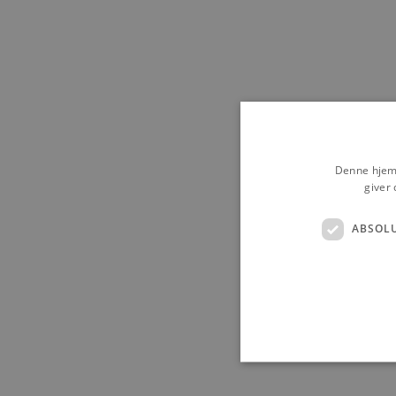
Denne hjemm
giver 
ABSOL