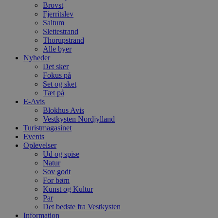
Brovst
Fjerritslev
Saltum
Slettestrand
Thorupstrand
Alle byer
Nyheder
Det sker
Fokus på
Set og sket
Tæt på
E-Avis
Blokhus Avis
Vestkysten Nordjylland
Turistmagasinet
Events
Oplevelser
Ud og spise
Natur
Sov godt
For børn
Kunst og Kultur
Par
Det bedste fra Vestkysten
Information