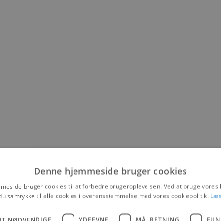
Denne hjemmeside bruger cookies
eside bruger cookies til at forbedre brugeroplevelsen. Ved at bruge vore
oliti en bilist til kontrol på Thistedvej i Fjerritslev.
du samtykke til alle cookies i overensstemmelse med vores cookiepolitik.
Læs
urtigt mistanke til, at hun muligvis var påvirket.
n narkometertest.
 var påvirket af cannabis under kørslen.
UT NØDVENDIGE
YDEEVNE
MÅLRETNING
FUN