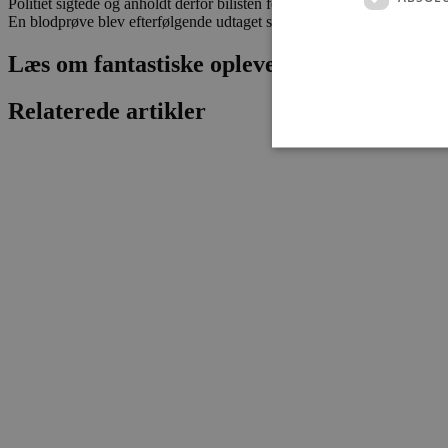
Politiet sigtede og anholdt derfor bilisten for narkopåvirket kørsel.
En blodprøve blev efterfølgende udtaget som bevismateriale i sagen.
Læs om fantastiske oplevelser og events
Relaterede artikler
Absolut nødvendige cookies
kan ikke bruges korrekt ude
Navn
pys_session_limit
PHPSESSID