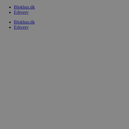
Videre
Blokhus.dk
til
Erhverv
indhold
Blokhus.dk
Erhverv