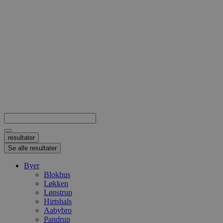
Search
...
resultater
Se alle resultater
Byer
Blokhus
Løkken
Lønstrup
Hirtshals
Aabybro
Pandrup