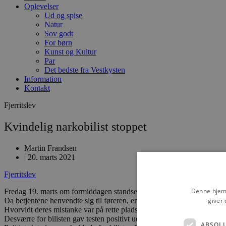
Oplevelser
Ud og spise
Natur
Sov godt
For børn
Kunst og Kultur
Par
Det bedste fra Vestkysten
Information
Kontakt
Fjerritslev
Kvindelig narkobilist stoppet
Martin Frandsen
|
20. marts 2021
Fjerritslev
Denne hjemm
Fredag 19. marts om formiddagen standsede en patrulje fra Nordjyllands P
giver 
Da betjentene henvendte sig til føreren, en 31-årig kvinde, fattede de h
Hvorvidt deres mistanke var på rette plads, skulle dog komme an på e
Desværre for bilisten gav testen positivt udslag, da hun tilsyneladende
ABSOL