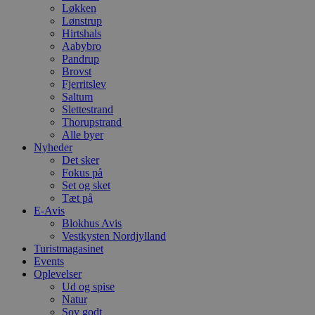
Løkken
Lønstrup
Hirtshals
Aabybro
Pandrup
Brovst
Fjerritslev
Saltum
Slettestrand
Thorupstrand
Alle byer
Nyheder
Det sker
Fokus på
Set og sket
Tæt på
E-Avis
Blokhus Avis
Vestkysten Nordjylland
Turistmagasinet
Events
Oplevelser
Ud og spise
Natur
Sov godt