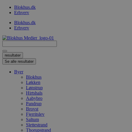
Videre
Blokhus.dk
til
Erhverv
indhold
Blokhus.dk
Erhverv
Search
...
resultater
Se alle resultater
Byer
Blokhus
Løkken
Lønstrup
Hirtshals
Aabybro
Pandrup
Brovst
Fjerritslev
Saltum
Slettestrand
Thorupstrand