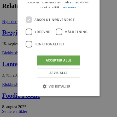
cookies i overensstemmelse med vores
Relaterede artikler
cookiepolitik.
Læs mere
ABSOLUT NØDVENDIGE
Nyheder
Saltum
Begejstret over Saltum
YDEEVNE
MÅLRETNING
19. september 2025
FUNKTIONALITET
Blokhus
Nyheder
ACCEPTER ALLE
Lanternen er solgt
AFVIS ALLE
3. juli 2026
Blokhus
Nyheder
VIS DETALJER
Foodie Foodie
8. august 2025
Absolut nødvendige
Ydeevne
Se flere artikler
Målretning
Funktionalitet