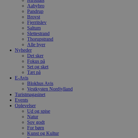
Hirtshals
e
Aabybro
a
Pandrup
S
Brovst
c
f
Fjerritslev
k
Saltum
Slettestrand
pys_start_session
.blokhus.dk
Session
D
b
Thorupstrand
o
Alle byer
b
Nyheder
t
Det sker
d
g
Fokus på
h
Set og sket
o
Tæt på
e
h
E-Avis
ti
Blokhus Avis
Vestkysten Nordjylland
VISITOR_PRIVACY_METADATA
5 måneder
D
YouTube
Turistmagasinet
4 uger
b
.youtube.com
g
Events
b
Oplevelser
s
Ud og spise
p
Natur
f
i
Sov godt
w
For børn
r
Kunst og Kultur
p