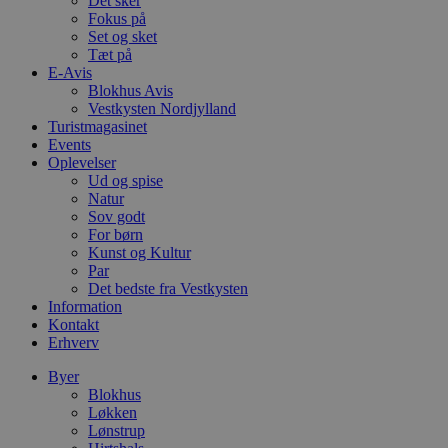
Det sker
b
Fokus på
s
Set og sket
e
i
Tæt på
d
E-Avis
o
Blokhus Avis
v
Vestkysten Nordjylland
b
D
Turistmagasinet
e
Events
g
Oplevelser
n
h
Ud og spise
b
Natur
s
Sov godt
w
For børn
e
e
Kunst og Kultur
o
Par
l
Det bedste fra Vestkysten
e
m
Information
Kontakt
CookieScriptConsent
4 uger 2
D
CookieScript
Erhverv
dage
b
blokhus.dk
C
Byer
S
t
Blokhus
h
Løkken
p
Lønstrup
s
b