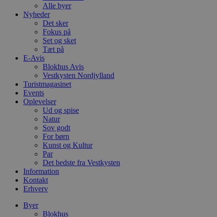
Alle byer
Nyheder
Det sker
Fokus på
Set og sket
Tæt på
E-Avis
Blokhus Avis
Vestkysten Nordjylland
Turistmagasinet
Events
Oplevelser
Ud og spise
Natur
Sov godt
For børn
Kunst og Kultur
Par
Det bedste fra Vestkysten
Information
Kontakt
Erhverv
Byer
Blokhus