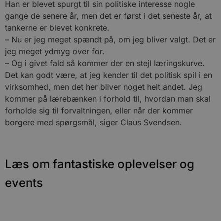
Han er blevet spurgt til sin politiske interesse nogle
s
i
gange de senere år, men det er først i det seneste år, at
g
d
tankerne er blevet konkrete.
f
– Nu er jeg meget spændt på, om jeg bliver valgt. Det er
h
y
jeg meget ydmyg over for.
f
m
– Og i givet fald så kommer der en stejl læringskurve.
t
Det kan godt være, at jeg kender til det politisk spil i en
PHPSESSID
Session
C
PHP.net
virksomhed, men det her bliver noget helt andet. Jeg
g
blokhus.dk
a
kommer på lærebænken i forhold til, hvordan man skal
b
s
forholde sig til forvaltningen, eller når der kommer
e
borgere med spørgsmål, siger Claus Svendsen.
i
d
o
v
b
D
Læs om fantastiske oplevelser og
e
g
n
events
h
b
s
w
e
e