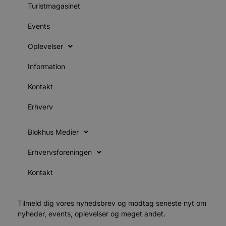
Turistmagasinet
ti
VISITOR_PRIVACY_METADATA
5 måneder
D
YouTube
Events
4 uger
b
.youtube.com
g
b
Oplevelser
s
p
f
Information
i
w
r
Kontakt
p
b
s
Erhverv
f
p
b
Blokhus Medier
p
o
i
Erhvervsforeningen
d
p
b
Kontakt
f
s
Tilmeld dig vores nyhedsbrev og modtag seneste nyt om
nyheder, events, oplevelser og meget andet.