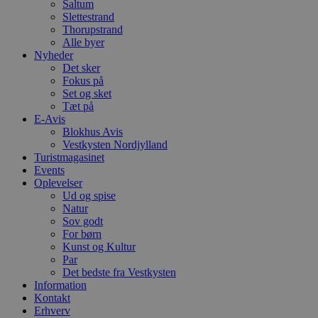
Saltum
Slettestrand
VISITOR_PRIVACY_METADATA
5 måneder
D
YouTube
Thorupstrand
4 uger
b
.youtube.com
g
Alle byer
b
Nyheder
s
Det sker
p
f
Fokus på
i
Set og sket
w
Tæt på
r
E-Avis
p
b
Blokhus Avis
s
Vestkysten Nordjylland
f
Turistmagasinet
p
b
Events
p
Oplevelser
o
Ud og spise
i
Natur
d
p
Sov godt
b
For børn
f
Kunst og Kultur
s
Par
Det bedste fra Vestkysten
Information
Kontakt
Erhverv
Udbyder
/