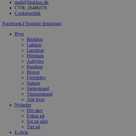
mail@blokhus.dk
i
g
CVR: 26486378
d
Cookiepolitik
f
h
Facebook-f
Youtube
Instagram
y
f
m
Byer
t
Blokhus
Løkken
PHPSESSID
Session
C
PHP.net
g
Lønstrup
blokhus.dk
a
Hirtshals
b
Aabybro
s
Pandrup
e
i
Brovst
d
Fjerritslev
o
Saltum
v
b
Slettestrand
D
Thorupstrand
e
Alle byer
g
Nyheder
n
h
Det sker
b
Fokus på
s
Set og sket
w
e
Tæt på
e
E-Avis
o