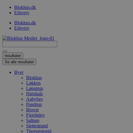
Videre
Blokhus.dk
til
Erhverv
indhold
Blokhus.dk
Erhverv
Search
...
resultater
Se alle resultater
Byer
Blokhus
Løkken
Lønstrup
Hirtshals
Aabybro
Pandrup
Brovst
Fjerritslev
Saltum
Slettestrand
Thorupstrand