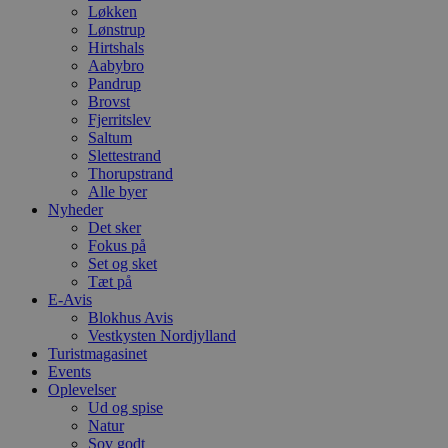
Løkken
Lønstrup
Hirtshals
Aabybro
Pandrup
Brovst
Fjerritslev
Saltum
Slettestrand
Thorupstrand
Alle byer
Nyheder
Det sker
Fokus på
Set og sket
Tæt på
E-Avis
Blokhus Avis
Vestkysten Nordjylland
Turistmagasinet
Events
Oplevelser
Ud og spise
Natur
Sov godt