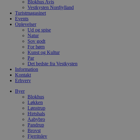
Blokhus Avis
l
Vestkysten Nordjylland
e
m
Turistmagasinet
Events
CookieScriptConsent
4 uger 2
D
CookieScript
Oplevelser
dage
b
blokhus.dk
Ud og spise
C
S
Natur
t
Sov godt
h
For børn
p
s
Kunst og Kultur
b
Par
e
Det bedste fra Vestkysten
a
Information
S
c
Kontakt
f
Erhverv
k
Byer
pys_start_session
.blokhus.dk
Session
D
b
Blokhus
o
Løkken
b
Lønstrup
t
d
Hirtshals
g
Aabybro
h
Pandrup
o
Brovst
e
h
Fjerritslev
ti