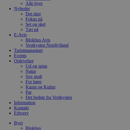
Alle byer
Nyheder
Det sker
Fokus på
Set og sket
Tæt på
E-Avis
Blokhus Avis
Vestkysten Nordjylland
Turistmagasinet
Events
Oplevelser
Ud og spise
Natur
Sov godt
For børn
Kunst og Kultur
Par
Det bedste fra Vestkysten
Information
Kontakt
Erhverv
Byer
Blokhus