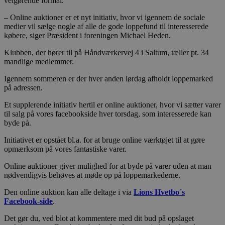
velgørende formål.
– Online auktioner er et nyt initiativ, hvor vi igennem de sociale
medier vil sælge nogle af alle de gode loppefund til interesserede
købere, siger Præsident i foreningen Michael Heden.
Klubben, der hører til på Håndværkervej 4 i Saltum, tæller pt. 34
mandlige medlemmer.
Igennem sommeren er der hver anden lørdag afholdt loppemarked
på adressen.
Et supplerende initiativ hertil er online auktioner, hvor vi sætter varer
til salg på vores facebookside hver torsdag, som interesserede kan
byde på.
Initiativet er opstået bl.a. for at bruge online værktøjet til at gøre
opmærksom på vores fantastiske varer.
Online auktioner giver mulighed for at byde på varer uden at man
nødvendigvis behøves at møde op på loppemarkederne.
Den online auktion kan alle deltage i via
Lions Hvetbo´s
Facebook-side
.
Det gør du, ved blot at kommentere med dit bud på opslaget