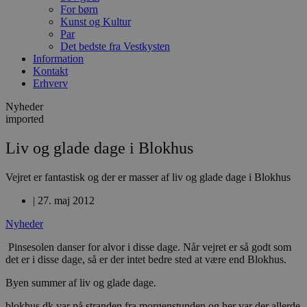
For børn
Kunst og Kultur
Par
Det bedste fra Vestkysten
Information
Kontakt
Erhverv
Nyheder
imported
Liv og glade dage i Blokhus
Vejret er fantastisk og der er masser af liv og glade dage i Blokhus
|
27. maj 2012
Nyheder
Pinsesolen danser for alvor i disse dage. Når vejret er så godt som
det er i disse dage, så er der intet bedre sted at være end Blokhus.
Byen summer af liv og glade dage.
blokhus.dk var på stranden fra morgenstunden og her var der allerde