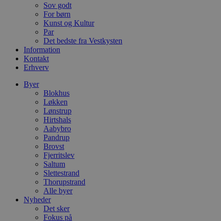
CookieScriptConsent
4 uger 2
D
CookieScript
Sov godt
dage
b
blokhus.dk
For børn
C
Kunst og Kultur
S
t
Par
h
Det bedste fra Vestkysten
p
Information
s
Kontakt
b
e
Erhverv
a
S
Byer
c
Blokhus
f
k
Løkken
Lønstrup
pys_start_session
.blokhus.dk
Session
D
Hirtshals
b
Aabybro
o
b
Pandrup
t
Brovst
d
Fjerritslev
g
h
Saltum
o
Slettestrand
e
Thorupstrand
h
Alle byer
ti
Nyheder
VISITOR_PRIVACY_METADATA
5 måneder
D
YouTube
Det sker
4 uger
b
.youtube.com
Fokus på
g