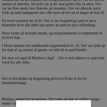
masser af aktivitet. Alt tyder på at der skal grilles fisk til aften. Der
var kø flere steder hos fiskerne på stranden. Der var allerede pænt
fyldt op med badegæster der ville have alt det ud af dagen de kan få.
På torvet sumemr det af liv. Her er der hoppeborg samt et sjovt
klatretårn hvor alle aldre kan prøve an med en sjov udfordring.
Byen byder på levende musik, og restaurationerne er toptrimmet til
en travl dag.
I Hune startede det traditionelle loppemarked kl. 10. Der var fyldt op
fra start af og masser af gæster var klar til en god handel.
Du skal vel også til Blokhus i dag? – Det er helt sikkert en oplevelse
værd for alle aldre.
Der er kravletårn og hoppeborg på torvet (Foto er fra Kr.
himmelfartsdag)
Blokhus strand her til morgen. Det tyder på fisk på grillen mange
steder i aften