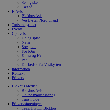
b
Set og sket
s
Tæt på
p
E-Avis
f
Blokhus Avis
i
w
Vestkysten Nordjylland
r
Turistmagasinet
p
Events
b
s
Oplevelser
f
Ud og spise
p
Natur
b
Sov godt
p
o
For børn
i
Kunst og Kultur
d
Par
p
b
Det bedste fra Vestkysten
f
Information
s
Kontakt
Erhverv
Blokhus Medier
Blokhus Avis
Udbyder
/
Online markedsføring
Navn
Udløbsdato
Beskrivelse
Domæne
Udbyder
/
Turistguide
Navn
Udløbsdato
Beskrivelse
Domæne
Erhvervsforeningen
pys_first_visit
.blokhus.dk
1 uge
Denne cookie
Udbyder
/
Navn
Udløbsdato
Beskr
Team frivillig Blokhus
bruges til at
_gid
1 dag
Denne cookie
Google LLC
Domæne