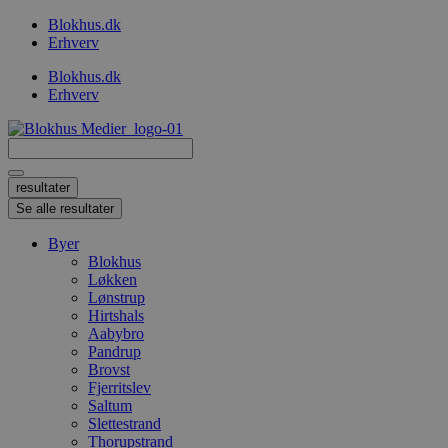
Videre
Blokhus.dk
til
Erhverv
indhold
Blokhus.dk
Erhverv
Search
...
resultater
Se alle resultater
Byer
Blokhus
Løkken
Lønstrup
Hirtshals
Aabybro
Pandrup
Brovst
Fjerritslev
Saltum
Slettestrand
Thorupstrand