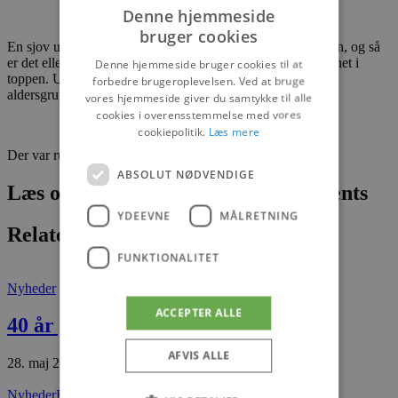
Denne hjemmeside
bruger cookies
En sjov udfordring på torvet. Tiden sættes i gang fra bunden, og så
er det ellers med at komme op i en fart og få trykket på hornet i
Denne hjemmeside bruger cookies til at
toppen. Udfordringen er for alle aldre, selv for de mindste
forbedre brugeroplevelsen. Ved at bruge
aldersgrupper er det en sjov udfordring.
vores hjemmeside giver du samtykke til alle
cookies i overensstemmelse med vores
cookiepolitik.
Læs mere
Der var run på stranden allerede fra morgenstunden.
ABSOLUT NØDVENDIGE
Læs om fantastiske oplevelser og events
YDEEVNE
MÅLRETNING
Relaterede artikler
FUNKTIONALITET
Nyheder
ACCEPTER ALLE
40 år på landevejene
AFVIS ALLE
28. maj 2026
Nyheder
Blokhus