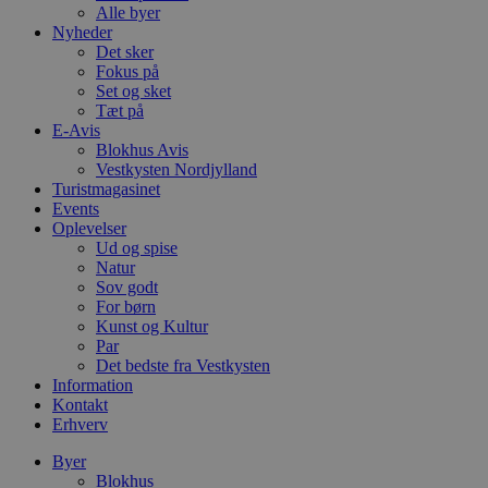
Alle byer
Nyheder
Det sker
Fokus på
Set og sket
Tæt på
E-Avis
Blokhus Avis
Vestkysten Nordjylland
Turistmagasinet
Events
Oplevelser
Ud og spise
Natur
Sov godt
For børn
Kunst og Kultur
Par
Det bedste fra Vestkysten
Information
Kontakt
Erhverv
Byer
Blokhus