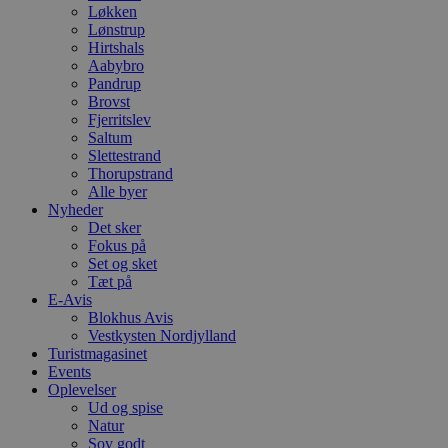
Løkken
Lønstrup
Hirtshals
Aabybro
Pandrup
Brovst
Fjerritslev
Saltum
Slettestrand
Thorupstrand
Alle byer
Nyheder
Det sker
Fokus på
Set og sket
Tæt på
E-Avis
Blokhus Avis
Vestkysten Nordjylland
Turistmagasinet
Events
Oplevelser
Ud og spise
Natur
Sov godt