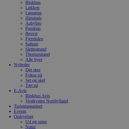
h
Blokhus
y
Løkken
f
Lønstrup
m
t
Hirtshals
Aabybro
PHPSESSID
Session
C
PHP.net
Pandrup
g
blokhus.dk
Brovst
a
b
Fjerritslev
s
Saltum
e
Slettestrand
i
Thorupstrand
d
o
Alle byer
v
Nyheder
b
Det sker
D
e
Fokus på
g
Set og sket
n
Tæt på
h
E-Avis
b
s
Blokhus Avis
w
Vestkysten Nordjylland
e
Turistmagasinet
e
o
Events
l
Oplevelser
e
Ud og spise
m
Natur