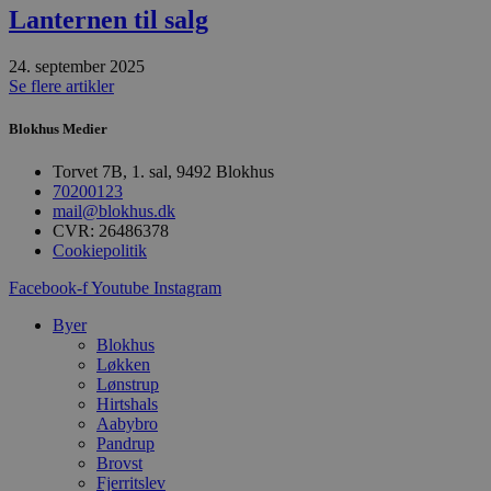
Absolut nødvendige
Ydeevne
Lanternen til salg
Målretning
Funktionalitet
24. september 2025
Absolut nødvendige cookies muliggør
Se flere artikler
hjemmesidens grundlæggende funktionalitet
såsom brugerlogin og kontoadministration.
Blokhus Medier
Hjemmesiden kan ikke bruges korrekt uden de
absolut nødvendige cookies.
Torvet 7B, 1. sal, 9492 Blokhus
Udbyder
/
70200123
Navn
Udløbsdato
B
Domæne
mail@blokhus.dk
CVR: 26486378
pys_session_limit
.blokhus.dk
59 minutter
D
Cookiepolitik
57
b
sekunder
b
m
Facebook-f
Youtube
Instagram
b
u
Byer
s
s
Blokhus
i
Løkken
g
Lønstrup
d
Hirtshals
f
h
Aabybro
y
Pandrup
f
Brovst
m
t
Fjerritslev