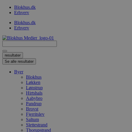
Videre
Blokhus.dk
til
Erhverv
indhold
Blokhus.dk
Erhverv
Search
...
resultater
Se alle resultater
Byer
Blokhus
Løkken
Lønstrup
Hirtshals
Aabybro
Pandrup
Brovst
Fjerritslev
Saltum
Slettestrand
Thorupstrand