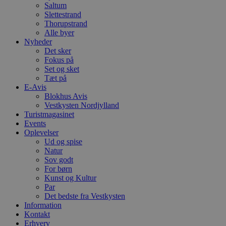
Saltum
PHPSESSID
Session
C
PHP.net
Slettestrand
g
blokhus.dk
Thorupstrand
a
b
Alle byer
s
Nyheder
e
Det sker
i
d
Fokus på
o
Set og sket
v
Tæt på
b
E-Avis
D
e
Blokhus Avis
g
Vestkysten Nordjylland
n
Turistmagasinet
h
b
Events
s
Oplevelser
w
Ud og spise
e
Natur
e
o
Sov godt
l
For børn
e
Kunst og Kultur
m
Par
CookieScriptConsent
4 uger 2
D
CookieScript
Det bedste fra Vestkysten
dage
b
blokhus.dk
Information
C
Kontakt
S
t
Erhverv