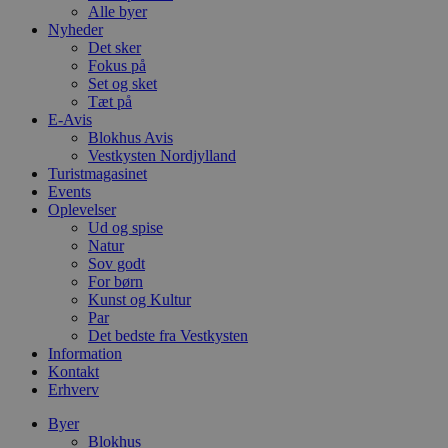
Alle byer
Nyheder
Det sker
Fokus på
Set og sket
Tæt på
E-Avis
Blokhus Avis
Vestkysten Nordjylland
Turistmagasinet
Events
Oplevelser
Ud og spise
Natur
Sov godt
For børn
Kunst og Kultur
Par
Det bedste fra Vestkysten
Information
Kontakt
Erhverv
Byer
Blokhus