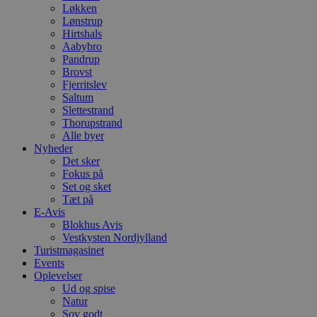
Løkken
Lønstrup
Hirtshals
Aabybro
Pandrup
Brovst
Fjerritslev
Saltum
Slettestrand
Thorupstrand
Alle byer
Nyheder
Det sker
Fokus på
Set og sket
Tæt på
E-Avis
Blokhus Avis
Vestkysten Nordjylland
Turistmagasinet
Events
Oplevelser
Ud og spise
Natur
Sov godt