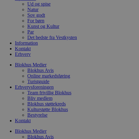
w
Ud og spise
r
Natur
p
Sov godt
b
s
For børn
f
Kunst og Kultur
p
Par
b
Det bedste fra Vestkysten
p
o
Information
i
Kontakt
d
Erhverv
p
b
f
Blokhus Medier
s
Blokhus Avis
Online markedsføring
Turistguide
Erhvervsforeningen
Team frivillig Blokhus
Udbyder
/
Bliv medlem
Navn
Udløbsdato
Beskrivelse
Domæne
Udbyder
/
Blokhus støttekreds
Navn
Udløbsdato
Beskrivelse
Domæne
Kulturstøtte Blokhus
pys_first_visit
.blokhus.dk
1 uge
Denne cookie
Udbyder
/
Navn
Udløbsdato
Beskr
bruges til at
Bestyrelse
_gid
1 dag
Denne cookie
Google LLC
Domæne
bestemme den
Google Anal
.blokhus.dk
Kontakt
første gang
gemmer og 
_gcl_au
2 måneder
Denne
Google LLC
brugeren besøgte
unik værdi 
4 uger
indsti
.blokhus.dk
Blokhus Medier
hjemmesiden for
side og brug
Doubl
at forbedre
Blokhus Avis
spore sidevi
udfør