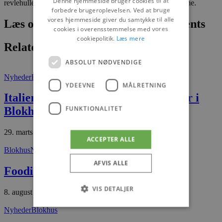
Denne hjemmeside bruger cookies til at
revlehullerne bliver aktive og udgør en fare for badegæsterne.
forbedre brugeroplevelsen. Ved at bruge
vores hjemmeside giver du samtykke til alle
Læs om fantastiske oplevelser og events
cookies i overensstemmelse med vores
cookiepolitik.
Læs mere
Relaterede artikler
ABSOLUT NØDVENDIGE
Nyheder
Blokhus
YDEEVNE
MÅLRETNING
Italienske smagsoplevelser fortsætter i
FUNKTIONALITET
Blokhus
29. marts 2026
ACCEPTER ALLE
Blokhus
Nyheder
AFVIS ALLE
Foodie Foodie
VIS DETALJER
8. august 2025
Nyheder
Blokhus