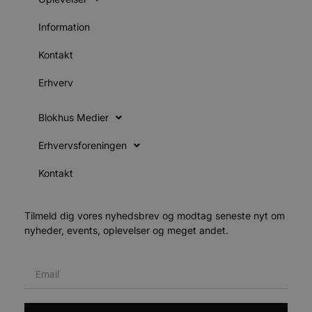
d
f
h
Information
y
f
m
Kontakt
t
Erhverv
PHPSESSID
Session
C
PHP.net
g
blokhus.dk
a
b
Blokhus Medier
s
e
i
Erhvervsforeningen
d
o
v
Kontakt
b
D
e
g
Tilmeld dig vores nyhedsbrev og modtag seneste nyt om
n
h
nyheder, events, oplevelser og meget andet.
b
s
w
e
e
o
l
e