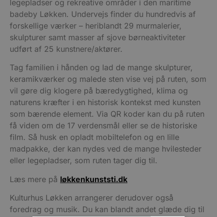
legepladser og rekreative områder i den maritime
badeby Løkken. Undervejs finder du hundredvis af
forskellige værker – heriblandt 29 murmalerier,
skulpturer samt masser af sjove børneaktiviteter
udført af 25 kunstnere/aktører.
Tag familien i hånden og lad de mange skulpturer,
keramikværker og malede sten vise vej på ruten, som
vil gøre dig klogere på bæredygtighed, klima og
naturens kræfter i en historisk kontekst med kunsten
som bærende element. Via QR koder kan du på ruten
få viden om de 17 verdensmål eller se de historiske
film. Så husk en opladt mobiltelefon og en lille
madpakke, der kan nydes ved de mange hvilesteder
eller legepladser, som ruten tager dig til.
Læs mere på
løkkenkunststi.dk
Kulturhus Løkken arrangerer derudover også
foredrag og musik. Du kan blandt andet glæde dig til