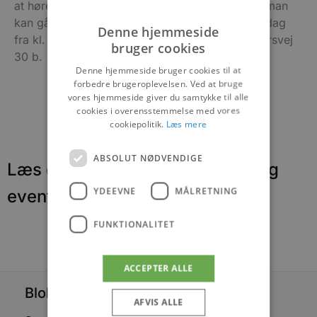
at høre Kristian Lilholt d. 17 november ligesom man
kan gå med på vandreture hver onsdag og søndag
Denne hjemmeside
fra kl. 10-12 fra Kulturhus Løkken Harald Fischersvej
bruger cookies
30 b.
Denne hjemmeside bruger cookies til at
forbedre brugeroplevelsen. Ved at bruge
vores hjemmeside giver du samtykke til alle
cookies i overensstemmelse med vores
cookiepolitik.
Læs mere
ABSOLUT NØDVENDIGE
Læs om fantastiske oplevelser og
YDEEVNE
MÅLRETNING
events
FUNKTIONALITET
ACCEPTER ALLE
Blokhus Medier
AFVIS ALLE