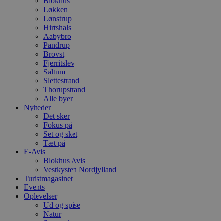
Blokhus
Løkken
Lønstrup
Hirtshals
Aabybro
Pandrup
Brovst
Fjerritslev
Saltum
Slettestrand
Thorupstrand
Alle byer
Nyheder
Det sker
Fokus på
Set og sket
Tæt på
E-Avis
Blokhus Avis
Vestkysten Nordjylland
Turistmagasinet
Events
Oplevelser
Ud og spise
Natur