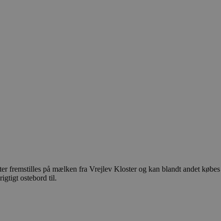
r fremstilles på mælken fra Vrejlev Kloster og kan blandt andet købes i 
igtigt ostebord til.