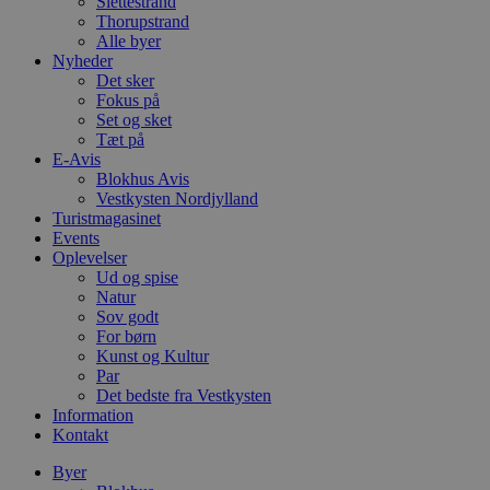
Slettestrand
Thorupstrand
Alle byer
Nyheder
Det sker
Fokus på
Set og sket
Tæt på
E-Avis
Blokhus Avis
Vestkysten Nordjylland
Turistmagasinet
Events
Oplevelser
Ud og spise
Natur
Sov godt
For børn
Kunst og Kultur
Par
Det bedste fra Vestkysten
Information
Kontakt
Byer