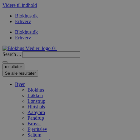
Videre til indhold
Blokhus.dk
Erhverv
Blokhus.dk
Erhverv
Search ...
resultater
Se alle resultater
Byer
Blokhus
Løkken
Lønstrup
Hirtshals
Aabybro
Pandrup
Brovst
Fjerritslev
Saltum