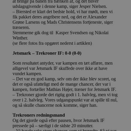
at bringe på banen fra bænken af, og det bliver
udslagsgivende i denne kamp, siger Jesper Nielsen.
– Biersted er klart det bedste hold, vi har mødt, men vi
fik pakket deres angribere ned, og det er Alexander
Grøne Larsens og Mads Christensens fortjeneste, siger
træneren.
Stemmerne gik dog til Kasper Svendsen og Nikolai
Winther.
(se flere fotos fra opgøret nederst i artiklen)
Jetsmark – Trekroner IF: 0-0 (0-0)
Som resultatet antyder, var kampen en tæt affære, men
alligevel var Jetsmark IF skuffede over ikke at have
vundet kampen.
– Det var en god kamp, selv om der ikke blev scoret, og
det er også ufatteligt med de mange chancer, der var i
kampen, fortæller Mathias Højer, træner for Jetsmark IF.
– Trekroner gjorde det rigtig godt i 1. halvleg, men vi tog
over i 2. halvleg. Vores udgangspunkt var at spille til nul,
og så skulle chancerne nok komme, siger han.
Trekroners redningsmand
Og det gjorde også efter pausen, hvor Jetsmark IF
pressede på – særligt i de sidste 20 minutter.
– Vi havde seks store chancer, som vi brændte. Så vi var