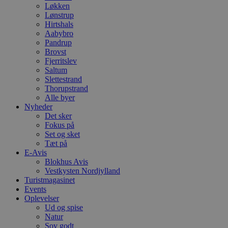
Løkken
Lønstrup
Hirtshals
Aabybro
Pandrup
Brovst
Fjerritslev
Saltum
Slettestrand
Thorupstrand
Alle byer
Nyheder
Det sker
Fokus på
Set og sket
Tæt på
E-Avis
Blokhus Avis
Vestkysten Nordjylland
Turistmagasinet
Events
Oplevelser
Ud og spise
Natur
Sov godt