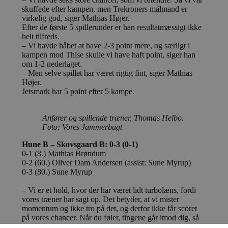
skuffede efter kampen, men Trekroners målmand er
virkelig god, siger Mathias Højer.
Efter de første 5 spillerunder er han resultatmæssigt ikke
helt tilfreds.
– Vi havde håbet at have 2-3 point mere, og særligt i
kampen mod Thise skulle vi have haft point, siger han
om 1-2 nederlaget.
– Men selve spillet har været rigtig fint, siger Mathias
Højer.
Jetsmark har 5 point efter 5 kampe.
Anfører og spillende træner, Thomas Helbo.
Foto: Vores Jammerbugt
Hune B – Skovsgaard B: 0-3 (0-1)
0-1 (8.) Mathias Brøndum
0-2 (60.) Oliver Dam Andersen (assist: Sune Myrup)
0-3 (80.) Sune Myrup
– Vi er et hold, hvor der har været lidt turbolæns, fordi
vores træner har sagt op. Det betyder, at vi mister
momentum og ikke tro på det, og derfor ikke får scoret
på vores chancer. Når du føler, tingene går imod dig, så
vælg du ofte de forkerte løsninger i de afgørende