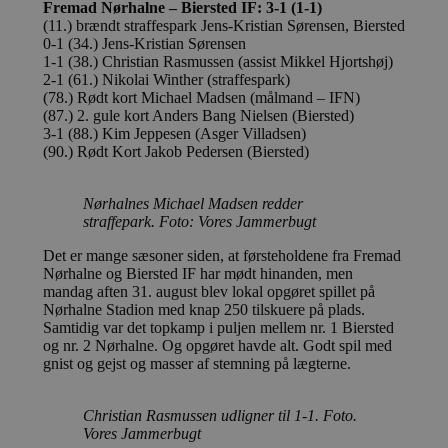
_ga_PJR83J7HYC
.blokhus.dk
1 år 1
Denne cooki
Fremad Nørhalne – Biersted IF: 3-1 (1-1)
måned
Google Analy
pbid
.blokhus.dk
5 måneder
Denne
(11.) brændt straffespark Jens-Kristian Sørensen, Biersted
fortsætte se
4 uger
til at
0-1 (34.) Jens-Kristian Sørensen
unikk
pysTrafficSource
.blokhus.dk
1 uge
Denne cookie
sessi
1-1 (38.) Christian Rasmussen (assist Mikkel Hjortshøj)
identificere 
med a
2-1 (61.) Nikolai Winther (straffespark)
hjemmesiden
optim
(78.) Rødt kort Michael Madsen (målmand – IFN)
med at fors
rekl
brugerne a
(87.) 2. gule kort Anders Bang Nielsen (Biersted)
webstedet.
_fbp
2 måneder
Brugt
Meta
3-1 (88.) Kim Jeppesen (Asger Villadsen)
4 uger
at le
Platform Inc.
(90.) Rødt Kort Jakob Pedersen (Biersted)
rekla
.blokhus.dk
såsom
fra
tredj
Nørhalnes Michael Madsen redder
straffepark. Foto: Vores Jammerbugt
_gat_gtag_UA_74178830_1
.blokhus.dk
59
Denne
sekunder
del a
Det er mange sæsoner siden, at førsteholdene fra Fremad
Analyt
at be
Nørhalne og Biersted IF har mødt hinanden, men
anmo
mandag aften 31. august blev lokal opgøret spillet på
(hast
Nørhalne Stadion med knap 250 tilskuere på plads.
gasbe
Samtidig var det topkamp i puljen mellem nr. 1 Biersted
YSC
Session
Denne
Google LLC
og nr. 2 Nørhalne. Og opgøret havde alt. Godt spil med
indst
.youtube.com
gnist og gejst og masser af stemning på lægterne.
til at
af in
VISITOR_INFO1_LIVE
5 måneder
Denne
Christian Rasmussen udligner til 1-1. Foto.
Google LLC
4 uger
indst
.youtube.com
Vores Jammerbugt
for at