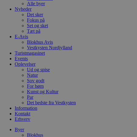
Alle byer
Nyheder
Det sker
Fokus på
Set og sket
Tæt på
E-Avis
Blokhus Avis
Vestkysten Nordjylland
Turistmagasinet
Events
Oplevelser
Ud og spise
Natur
Sov godt
For børn
Kunst og Kultur
Par
Det bedste fra Vestkysten
Information
Kontakt
Erhverv
Byer
Blokhus