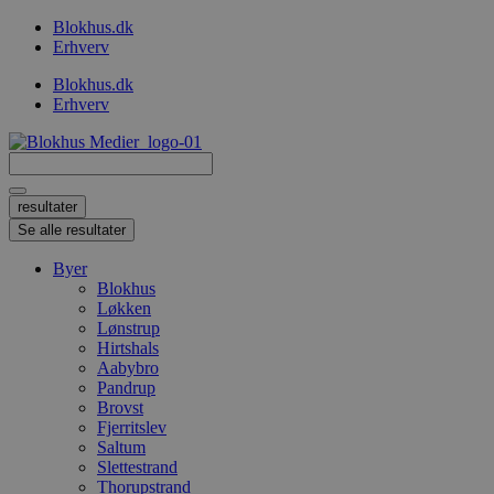
Videre
Blokhus.dk
til
Erhverv
indhold
Blokhus.dk
Erhverv
Search
...
resultater
Se alle resultater
Byer
Blokhus
Løkken
Lønstrup
Hirtshals
Aabybro
Pandrup
Brovst
Fjerritslev
Saltum
Slettestrand
Thorupstrand