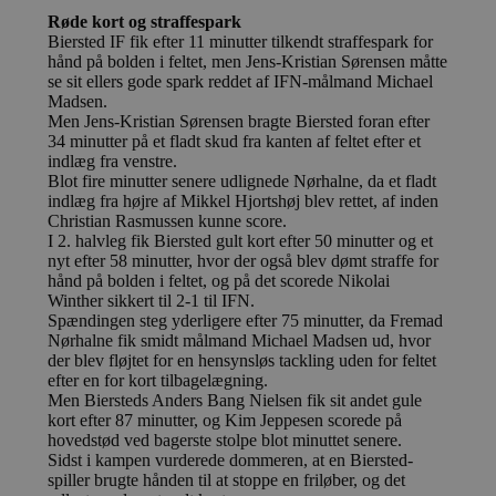
bruge
Røde kort og straffespark
Youtu
er ind
Biersted IF fik efter 11 minutter tilkendt straffespark for
webst
hånd på bolden i feltet, men Jens-Kristian Sørensen måtte
også 
se sit ellers gode spark reddet af IFN-målmand Michael
webs
Madsen.
bruge
gamle
Men Jens-Kristian Sørensen bragte Biersted foran efter
Yout
34 minutter på et fladt skud fra kanten af feltet efter et
græns
indlæg fra venstre.
Blot fire minutter senere udlignede Nørhalne, da et fladt
__Secure-YNID
.youtube.com
5 måneder
Denne
4 uger
benytt
indlæg fra højre af Mikkel Hjortshøj blev rettet, af inden
den b
Christian Rasmussen kunne score.
unikt
I 2. halvleg fik Biersted gult kort efter 50 minutter og et
bruge
Formå
nyt efter 58 minutter, hvor der også blev dømt straffe for
regis
hånd på bolden i feltet, og på det scorede Nikolai
adfær
Winther sikkert til 2-1 til IFN.
præfe
Spændingen steg yderligere efter 75 minutter, da Fremad
af be
lever
Nørhalne fik smidt målmand Michael Madsen ud, hvor
indho
der blev fløjtet for en hensynsløs tackling uden for feltet
annon
efter en for kort tilbagelægning.
føre s
hjemm
Men Biersteds Anders Bang Nielsen fik sit andet gule
Præfi
kort efter 87 minutter, og Kim Jeppesen scorede på
sikrer
hovedstød ved bagerste stolpe blot minuttet senere.
data 
Sidst i kampen vurderede dommeren, at en Biersted-
en si
HTTPS
spiller brugte hånden til at stoppe en friløber, og det