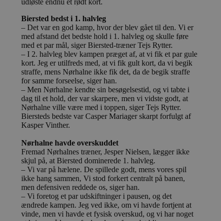
udløste endnu et rødt kort.
Biersted bedst i 1. halvleg
– Det var en god kamp, hvor der blev gået til den. Vi er
med afstand det bedste hold i 1. halvleg og skulle føre
med et par mål, siger Biersted-træner Tejs Rytter.
– I 2. halvleg blev kampen præget af, at vi fik et par gule
kort. Jeg er utilfreds med, at vi fik gult kort, da vi begik
straffe, mens Nørhalne ikke fik det, da de begik straffe
for samme forseelse, siger han.
– Men Nørhalne kendte sin besøgelsestid, og vi tabte i
dag til et hold, der var skarpere, men vi vidste godt, at
Nørhalne ville være med i toppen, siger Tejs Rytter.
Biersteds bedste var Casper Mariager skarpt forfulgt af
Kasper Vinther.
Nørhalne havde overskuddet
Fremad Nørhalnes træner, Jesper Nielsen, lægger ikke
skjul på, at Biersted dominerede 1. halvleg.
– Vi var på hælene. De spillede godt, mens vores spil
ikke hang sammen, Vi stod forkert centralt på banen,
men defensiven reddede os, siger han.
– Vi foretog et par udskiftninger i pausen, og det
ændrede kampen. Jeg ved ikke, om vi havde fortjent at
vinde, men vi havde et fysisk overskud, og vi har noget