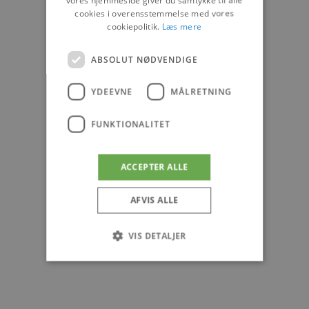
vores hjemmeside giver du samtykke til alle
cookies i overensstemmelse med vores
cookiepolitik.
Læs mere
ABSOLUT NØDVENDIGE
YDEEVNE
MÅLRETNING
FUNKTIONALITET
ACCEPTER ALLE
AFVIS ALLE
VIS DETALJER
Absolut nødvendige
Ydeevne
Målretning
Funktionalitet