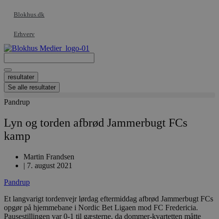
Videre
Blokhus.dk
til
indhold
Erhverv
Search
...
resultater
Se alle resultater
Pandrup
Lyn og torden afbrød Jammerbugt FCs
kamp
Martin Frandsen
|
7. august 2021
Pandrup
Et langvarigt tordenvejr lørdag eftermiddag afbrød Jammerbugt FCs
opgør på hjemmebane i Nordic Bet Ligaen mod FC Fredericia.
Pausestillingen var 0-1 til gæsterne, da dommer-kvartetten måtte