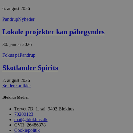
a
b
6. august 2026
s
e
Pandrup
Nyheder
i
d
o
Lokale projekter kan påbegyndes
v
b
D
e
30. januar 2026
g
n
Fokus på
Pandrup
h
b
s
Skotlander Spirits
w
e
e
2. august 2026
o
Se flere artikler
l
e
m
Blokhus Medier
CookieScriptConsent
4 uger 2
D
CookieScript
dage
b
blokhus.dk
Torvet 7B, 1. sal, 9492 Blokhus
C
70200123
S
t
mail@blokhus.dk
h
CVR: 26486378
p
Cookiepolitik
s