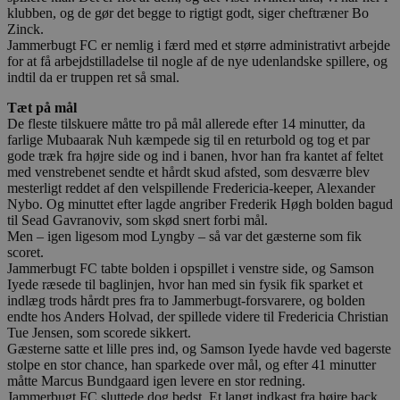
klubben, og de gør det begge to rigtigt godt, siger cheftræner Bo
Zinck.
Jammerbugt FC er nemlig i færd med et større administrativt arbejde
for at få arbejdstilladelse til nogle af de nye udenlandske spillere, og
indtil da er truppen ret så smal.
Tæt på mål
De fleste tilskuere måtte tro på mål allerede efter 14 minutter, da
farlige Mubaarak Nuh kæmpede sig til en returbold og tog et par
gode træk fra højre side og ind i banen, hvor han fra kantet af feltet
med venstrebenet sendte et hårdt skud afsted, som desværre blev
mesterligt reddet af den velspillende Fredericia-keeper, Alexander
Nybo. Og minuttet efter lagde angriber Frederik Høgh bolden bagud
til Sead Gavranoviv, som skød snert forbi mål.
Men – igen ligesom mod Lyngby – så var det gæsterne som fik
scoret.
Jammerbugt FC tabte bolden i opspillet i venstre side, og Samson
Iyede ræsede til baglinjen, hvor han med sin fysik fik sparket et
indlæg trods hårdt pres fra to Jammerbugt-forsvarere, og bolden
endte hos Anders Holvad, der spillede videre til Fredericia Christian
Tue Jensen, som scorede sikkert.
Gæsterne satte et lille pres ind, og Samson Iyede havde ved bagerste
stolpe en stor chance, han sparkede over mål, og efter 41 minutter
måtte Marcus Bundgaard igen levere en stor redning.
Jammerbugt FC sluttede dog bedst. Et langt indkast fra højre back