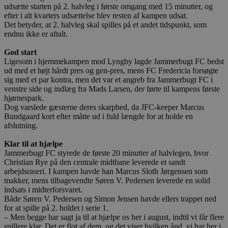
udsætte starten på 2. halvleg i første omgang med 15 minutter, og
efter i alt kvarters udsættelse blev resten af kampen udsat.
Det betyder, at 2. halvleg skal spilles på et andet tidspunkt, som
endnu ikke er aftalt.
God start
Ligesom i hjemmekampen mod Lyngby lagde Jammerbugt FC bedst
ud med et højt hårdt pres og gen-pres, mens FC Fredericia forsøgte
sig med et par kontra, men det var et angreb fra Jammerbugt FC i
venstre side og indlæg fra Mads Larsen, der førte til kampens første
hjørnespark.
Dog varslede gæsterne deres skarphed, da JFC-keeper Marcus
Bundgaard kort efter måtte ud i fuld længde for at holde en
afslutning.
Klar til at hjælpe
Jammerbugt FC styrede de første 20 minutter af halvlegen, hvor
Christian Rye på den centrale midtbane leverede et sandt
arbejdsraseri. I kampen havde han Marcus Sloth Jørgensen som
makker, mens tilbagevendte Søren V. Pedersen leverede en solid
indsats i midterforsvaret.
Både Søren V. Pedersen og Simon Jensen havde ellers trappet ned
for at spille på 2. holdet i serie 1.
– Men begge har sagt ja til at hjælpe os her i august, indtil vi får flere
spillere klar. Det er flot af dem, og det viser hvilken ånd, vi har her i