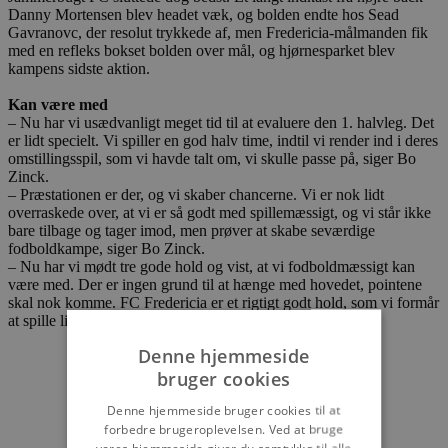
Danny Mortensen blev headet væk, og bolden endte hos Sead
Gavranovc, der resolut trykkede af, men Fredericia-målmanden fik
med en refleks bokset bolden over mål, og hjørnesparket blev
kampens sidste aktion.
Kan være med
– Nu har vi usædvanligt meget tid til at evaluere den 1. halvleg. Det
er lidt specielt. Vi spiller en god halv time, indtil vi render ind i deres
omstillingsspil, som vi havde talt om, vi skulle passe på, siger Bo
Zinck.
– Præstationen er der, og vi skaber chancerne. Vi er nok lidt
overraskede over, at vi er så godt med spillemæssigt, og vi står ikke
bare tilbage og tager imod, men prøver at skabe seværdige
fodboldkampe, siger Bo Zinck.
– Nu har vi mødt tre gode hold og vist, at vi fodboldmæssigt kan
være med. Der er ingen grund til at hænge med hovedet, pointene
skal nok komme. FC Fredericia er et rigtigt godt hold, som vi formår
at spille lige op med.
Denne hjemmeside
bruger cookies
Denne hjemmeside bruger cookies til at
forbedre brugeroplevelsen. Ved at bruge