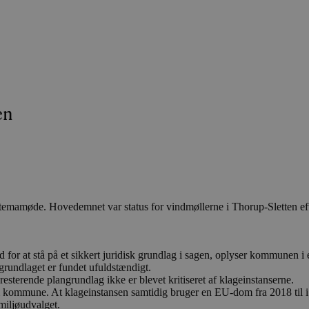
en
temamøde. Hovedemnet var status for vindmøllerne i Thorup-Sletten eft
or at stå på et sikkert juridisk grundlag i sagen, oplyser kommunen i
angrundlaget er fundet ufuldstændigt.
sterende plangrundlag ikke er blevet kritiseret af klageinstanserne.
om kommune. At klageinstansen samtidig bruger en EU-dom fra 2018 til i
miljøudvalget.