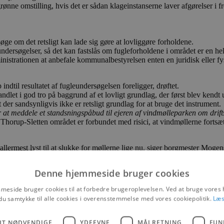
 grønne omstilling, hvis det er sådan klageinstanserne laver afgørelser i
rsøge om det retsligt kan lade sig gøre at lovliggøre forholdene.
søgelser, så det kan fastslås om fugleforholdene i området er en hel e
inistrationen at anbefale kommunalbestyrelsen enten en juridisk eller fys
ndtil resultatet af fugleundersøgelsen foreligger, drøftet.
r handlet i god tro på baggrund af et lovligt grundlag, der først blev kend
 der sandsynligvis ikke er retsligt grundlag for at bruge det instrument.
 at meddele et standsningspåbud til ejeren af vindmølleparken om drifts
 i Thorup-Sletten området er forbundet med risici, at vindmøllerne fortsæt
ar allermest lyst til at slukke for møllerne lige nu, siger borgmester Moge
ke giver os i Kommunalbestyrelsen andre muligheder end at lade møllerne
tå lige nu, så er der stor risiko for, at kommunen kan ifalde et erstatnin
Denne hjemmeside bruger cookies
eside bruger cookies til at forbedre brugeroplevelsen. Ved at bruge vore
du samtykke til alle cookies i overensstemmelse med vores cookiepolitik.
Læs
jøudvalg, Økonomiudvalg samt Kommunalbestyrelse
UT NØDVENDIGE
YDEEVNE
MÅLRETNING
FUN