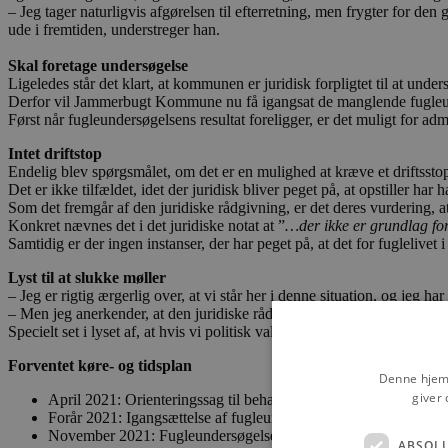
– Jeg tager naturligvis afgørelsen til efterretning, men frygter for den
ude i fremtiden, understreger han.
Skal foretage undersøgelse
Ligeledes står det klart, at kommunen er juridisk forpligtet til at unde
Derfor vil Jammerbugt Kommune nu få igangsat de manglende fugleunder
Først når fugleundersøgelsens resultat foreligger, er det muligt for adm
Intet driftstop
Endelig blev spørgsmålet, om det er en mulighed at kræve et driftsstop i
Det er ikke tilfældet, idet der juridisk bliver peget på, at opstiller ha
Som det fremgår af den juridiske rådgivning, er det deres vurdering, at
Konkret nævnes det i det juridiske notat at ”
…der ikke er grundlag for
Samtidig er der ingen instanser, der har peget på, at det for fuglelivet
Lyst til at slukke møller
– Jeg er rigtig ærgerlig over, at vi står her i denne situation, og jeg h
– Men jeg anerkender, at den juridiske rådgivning er meget klar, og ik
Specielt set i lyset af, at hvis vi politisk valgte at sætte møllerne i s
Forventet køre- og tidsplan
Denne hjemm
giver 
April 2021: Orienteringssag til behandling i Teknik- og Mil
Forår 2021: Igangsættelse af fugleundersøgelser
November 2021: Fugleundersøgelser slut
ABSOL