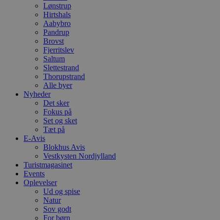
Lønstrup
Hirtshals
Aabybro
Pandrup
Brovst
Fjerritslev
Saltum
Slettestrand
Thorupstrand
Alle byer
Nyheder
Det sker
Fokus på
Set og sket
Tæt på
E-Avis
Blokhus Avis
Vestkysten Nordjylland
Turistmagasinet
Events
Oplevelser
Ud og spise
Natur
Sov godt
For børn