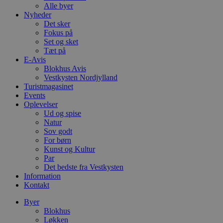
Alle byer
Nyheder
Det sker
Fokus på
Set og sket
Tæt på
E-Avis
Blokhus Avis
Vestkysten Nordjylland
Turistmagasinet
Events
Oplevelser
Ud og spise
Natur
Sov godt
For børn
Kunst og Kultur
Par
Det bedste fra Vestkysten
Information
Kontakt
Byer
Blokhus
Løkken