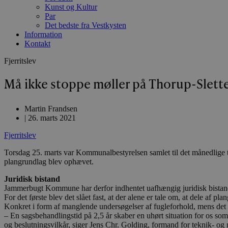
Kunst og Kultur
Par
Det bedste fra Vestkysten
Information
Kontakt
Fjerritslev
Må ikke stoppe møller på Thorup-Slett
Martin Frandsen
|
26. marts 2021
Fjerritslev
Torsdag 25. marts var Kommunalbestyrelsen samlet til det månedlige 
plangrundlag blev ophævet.
Juridisk bistand
Jammerbugt Kommune har derfor indhentet uafhængig juridisk bistand f
For det første blev det slået fast, at der alene er tale om, at dele af pl
Konkret i form af manglende undersøgelser af fugleforhold, mens det re
– En sagsbehandlingstid på 2,5 år skaber en uhørt situation for os s
og beslutningsvilkår, siger Jens Chr. Golding, formand for teknik- og 