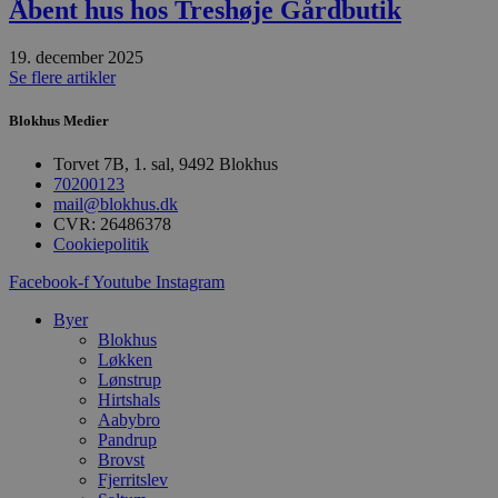
Åbent hus hos Treshøje Gårdbutik
CookieScriptConsent
19. december 2025
pys_start_session
Se flere artikler
Blokhus Medier
VISITOR_PRIVACY_METAD
Torvet 7B, 1. sal, 9492 Blokhus
70200123
mail@blokhus.dk
CVR: 26486378
Cookiepolitik
Udbyder
Navn
Domæne
Udby
Navn
Navn
Facebook-f
Youtube
Instagram
Dom
pys_first_visit
.blokhus.
Byer
_gid
_gcl_au
Googl
.blok
Blokhus
Løkken
_ga
Googl
Lønstrup
__Secure-
.blok
ROLLOUT_TOKEN
Hirtshals
Aabybro
Pandrup
Brovst
pbid
pys_landing_page
now-
Fjerritslev
cowo