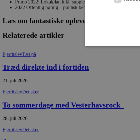
Primo 2022: Lokalplan inkl. supplerende materiale til politi
2022 Offentlig høring – politisk behandling -vedtagelse – klag
Læs om fantastiske oplevelser og events
Relaterede artikler
Fjerritslev
Tæt på
Træd direkte ind i fortiden
Absolut nødvendige cookies
kan ikke bruges korrekt ude
21. juli 2026
Navn
Fjerritslev
Det sker
pys_session_limit
To sommerdage med Vesterhavsrock
PHPSESSID
28. juli 2026
Fjerritslev
Det sker