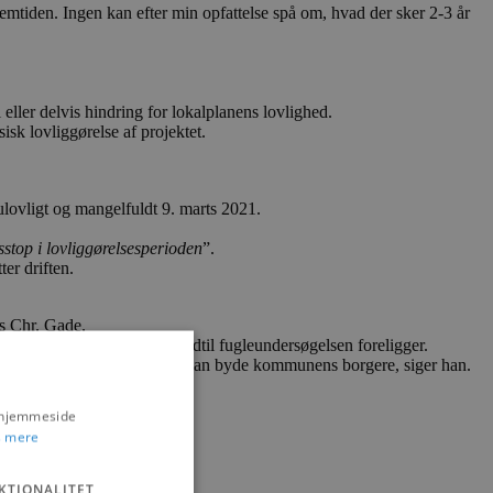
 fremtiden. Ingen kan efter min opfattelse spå om, hvad der sker 2-3 år
ller delvis hindring for lokalplanens lovlighed.
isk lovliggørelse af projektet.
t ulovligt og mangelfuldt 9. marts 2021.
stop i lovliggørelsesperioden
”.
ter driften.
ns Chr. Gade.
 fortsætte – i hvert fald indtil fugleundersøgelsen foreligger.
gskrav, og det synes jeg ikke, vi kan byde kommunens borgere, siger han.
s hjemmeside
 mere
KTIONALITET