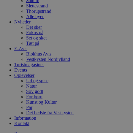
Saltum
.blok
Slettestrand
_fbp
Thorupstrand
_ga_PJR83J7HYC
.blok
Alle byer
Nyheder
pysTrafficSource
.blok
_gat_gtag_UA_74178830_1
Det sker
Fokus på
YSC
Set og sket
Tæt på
E-Avis
VISITOR_INFO1_LIVE
Blokhus Avis
Vestkysten Nordjylland
Turistmagasinet
Events
__Secure-YNID
Oplevelser
Ud og spise
Natur
Sov godt
For børn
Kunst og Kultur
Par
Det bedste fra Vestkysten
Information
Kontakt