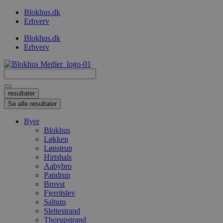
Videre
Blokhus.dk
til
Erhverv
indhold
Blokhus.dk
Erhverv
Search
...
resultater
Se alle resultater
Byer
Blokhus
Løkken
Lønstrup
Hirtshals
Aabybro
Pandrup
Brovst
Fjerritslev
Saltum
Slettestrand
Thorupstrand