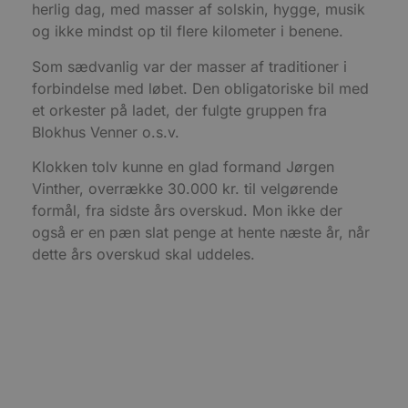
sekunder
b
herlig dag, med masser af solskin, hygge, musik
m
b
og ikke mindst op til flere kilometer i benene.
u
s
Som sædvanlig var der masser af traditioner i
s
i
forbindelse med løbet. Den obligatoriske bil med
g
d
et orkester på ladet, der fulgte gruppen fra
f
h
Blokhus Venner o.s.v.
y
f
Klokken tolv kunne en glad formand Jørgen
m
t
Vinther, overrække 30.000 kr. til velgørende
PHPSESSID
Session
C
PHP.net
formål, fra sidste års overskud. Mon ikke der
g
blokhus.dk
også er en pæn slat penge at hente næste år, når
a
b
dette års overskud skal uddeles.
s
e
i
d
o
v
b
D
e
g
n
h