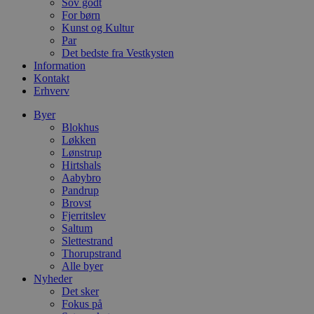
b
Sov godt
D
For børn
e
Kunst og Kultur
g
Par
n
h
Det bedste fra Vestkysten
b
Information
s
Kontakt
w
e
Erhverv
e
o
Byer
l
Blokhus
e
m
Løkken
Lønstrup
CookieScriptConsent
4 uger 2
D
CookieScript
Hirtshals
dage
b
blokhus.dk
Aabybro
C
S
Pandrup
t
Brovst
h
Fjerritslev
p
Saltum
s
b
Slettestrand
e
Thorupstrand
a
Alle byer
S
c
Nyheder
f
Det sker
k
Fokus på