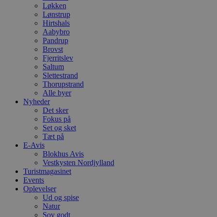
Løkken
Lønstrup
Hirtshals
Aabybro
Pandrup
Brovst
Fjerritslev
Saltum
Slettestrand
Thorupstrand
Alle byer
Nyheder
Det sker
Fokus på
Set og sket
Tæt på
E-Avis
Blokhus Avis
Vestkysten Nordjylland
Turistmagasinet
Events
Oplevelser
Ud og spise
Natur
Sov godt