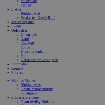
Set og sket
pys_start_session
.blokhus.dk
Session
D
b
Tæt på
o
E-Avis
b
Blokhus Avis
t
d
Vestkysten Nordjylland
g
Turistmagasinet
h
Events
o
Oplevelser
e
h
Ud og spise
ti
Natur
Sov godt
VISITOR_PRIVACY_METADATA
5 måneder
D
YouTube
For børn
4 uger
b
.youtube.com
g
Kunst og Kultur
b
Par
s
Det bedste fra Vestkysten
p
f
Information
i
Kontakt
w
Erhverv
r
p
b
Blokhus Medier
s
Blokhus Avis
f
Online markedsføring
p
Turistguide
b
p
Erhvervsforeningen
o
Team frivillig Blokhus
i