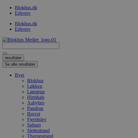
Videre
Blokhus.dk
til
Erhverv
indhold
Blokhus.dk
Erhverv
Search
...
resultater
Se alle resultater
Byer
Blokhus
Løkken
Lønstrup
Hirtshals
Aabybro
Pandrup
Brovst
Fjerritslev
Saltum
Slettestrand
Thorupstrand