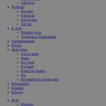
Alle byer
Nyheder
Det sker
Fokus på
Set og sket
Tæt på
E-Avis
Blokhus Avis
Vestkysten Nordjylland
Turistmagasinet
Events
Oplevelser
Ud og spise
Natur
Sov godt
For børn
Kunst og Kultur
Par
Det bedste fra Vestkysten
Information
Kontakt
Erhverv
Byer
Blokhus