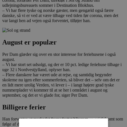
corona, fortæller Per Dam, direktør i Sol og Strand om
udlejningsbureauets sommer i Destination Blokhus.
– Vi har flere tyske og norske gæster, men gengæld også færre
danske, så vi er ved at være tilbage ved tiden før corona, men det
var langt hen ad vejen også forventet, tilføjer han.
August er populær
Per Dam glæder sig over en stor interesse for feriehusene i også
august.
– Vi har stort set udsolgt, og der er 10 pct. ledige feriehuse tilbage i
uge 32 i Nordvestjylland, oplyser han.
– Flere danskere har været ude at rejse, og samtidig begynder
skolerne nu igen efter sommerferien, så bliver det – selv om det er
en lidt mere urolig Verden, vi lever i – i langt højere grad tyske
nummerplader vi kommer til at se her i området i august og
september, og det er vi glade for, siger Per Dam.
Billigere ferier
Han forventer, at markedet fremadrettet bliver mere prisfølsomt som
følge af den stigende inflation.