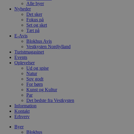
Alle byer
Nyheder
Det sker
Fokus på
Set og sket
Tæt på
E-Avis
Blokhus Avis
Vestkysten Nordjylland
Turistmagasinet
Events
Oplevelser
Ud og spise
Natur
Sov godt
For børn
Kunst og Kultur
Par
Det bedste fra Vestkysten
Information
Kontakt
Erhverv
Byer
Blokhus