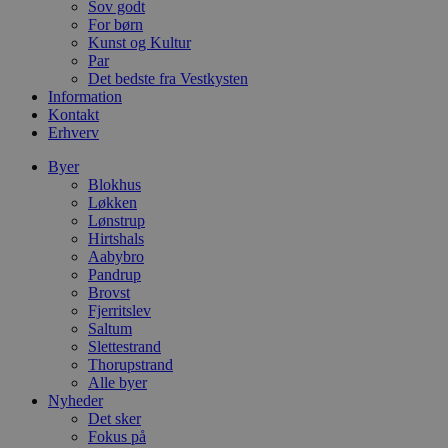
CookieScriptConsent
4 uger 2
D
Sov godt
CookieScript
dage
b
blokhus.dk
For børn
C
Kunst og Kultur
S
Par
t
h
Det bedste fra Vestkysten
p
Information
s
Kontakt
b
e
Erhverv
a
S
Byer
c
Blokhus
f
k
Løkken
Lønstrup
pys_start_session
.blokhus.dk
Session
D
Hirtshals
b
Aabybro
o
b
Pandrup
t
Brovst
d
Fjerritslev
g
Saltum
h
o
Slettestrand
e
Thorupstrand
h
Alle byer
ti
Nyheder
VISITOR_PRIVACY_METADATA
5 måneder
D
YouTube
Det sker
4 uger
b
.youtube.com
Fokus på
g