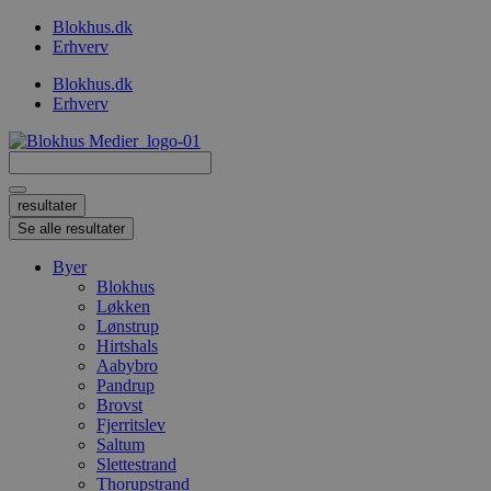
Videre
Blokhus.dk
til
Erhverv
indhold
Blokhus.dk
Erhverv
Search
...
resultater
Se alle resultater
Byer
Blokhus
Løkken
Lønstrup
Hirtshals
Aabybro
Pandrup
Brovst
Fjerritslev
Saltum
Slettestrand
Thorupstrand