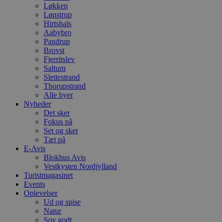
Løkken
Lønstrup
Hirtshals
Aabybro
Pandrup
Brovst
Fjerritslev
Saltum
Slettestrand
Thorupstrand
Alle byer
Nyheder
Det sker
Fokus på
Set og sket
Tæt på
E-Avis
Blokhus Avis
Vestkysten Nordjylland
Turistmagasinet
Events
Oplevelser
Ud og spise
Natur
Sov godt