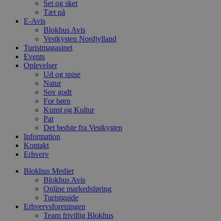
Set og sket
b
s
Tæt på
p
E-Avis
f
Blokhus Avis
i
w
Vestkysten Nordjylland
r
Turistmagasinet
p
Events
b
Oplevelser
s
f
Ud og spise
p
Natur
b
Sov godt
p
o
For børn
i
Kunst og Kultur
d
Par
p
Det bedste fra Vestkysten
b
f
Information
s
Kontakt
Erhverv
Blokhus Medier
Blokhus Avis
Udbyder
/
Online markedsføring
Navn
Udløbsdato
Beskrivelse
Domæne
Udbyder
/
Turistguide
Navn
Udløbsdato
Beskrivelse
Domæne
Erhvervsforeningen
pys_first_visit
.blokhus.dk
1 uge
Denne cookie
Udbyder
/
Navn
Udløbsdato
Beskr
Team frivillig Blokhus
bruges til at
_gid
1 dag
Denne cookie
Google LLC
Domæne