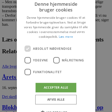
– Men nu er feriehuse jo en attraktiv ferieform med overskuelige
Denne hjemmeside
transportomkostninger, og tyskerne kan glæde sig over billigere
bruger cookies
brændstof i deres hjemland, siger Per Dam.
– Derfor forventer vi et efterår med mange gæster, også fordi vi nu
Denne hjemmeside bruger cookies til at
kommer ind i billigere ferieperioder med mere attraktive priser, siger
forbedre brugeroplevelsen. Ved at bruge
han.
vores hjemmeside giver du samtykke til alle
cookies i overensstemmelse med vores
cookiepolitik.
Læs mere
Læs om fantastiske oplevelser og events
ABSOLUT NØDVENDIGE
Relaterede artikler
YDEEVNE
MÅLRETNING
Alle byer
Nyheder
FUNKTIONALITET
Årets iværksætter 2025
ACCEPTER ALLE
16. september 2025
Det sker
Blokhus
AFVIS ALLE
Blokhus Fiskerestaurant slår dørene op