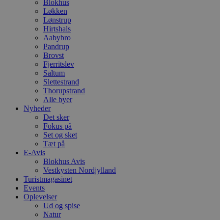
h
Blokhus
y
Løkken
f
Lønstrup
m
Hirtshals
t
Aabybro
PHPSESSID
Session
C
PHP.net
Pandrup
g
blokhus.dk
Brovst
a
Fjerritslev
b
s
Saltum
e
Slettestrand
i
Thorupstrand
d
o
Alle byer
v
Nyheder
b
Det sker
D
Fokus på
e
g
Set og sket
n
Tæt på
h
E-Avis
b
s
Blokhus Avis
w
Vestkysten Nordjylland
e
Turistmagasinet
e
Events
o
l
Oplevelser
e
Ud og spise
m
Natur