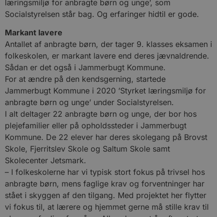
læringsmiljø for anbragte børn og unge’, som
Socialstyrelsen står bag. Og erfaringer hidtil er gode.
Markant lavere
Antallet af anbragte børn, der tager 9. klasses eksamen i
folkeskolen, er markant lavere end deres jævnaldrende.
Sådan er det også i Jammerbugt Kommune.
For at ændre på den kendsgerning, startede
Jammerbugt Kommune i 2020 ’Styrket læringsmiljø for
anbragte børn og unge’ under Socialstyrelsen.
I alt deltager 22 anbragte børn og unge, der bor hos
plejefamilier eller på opholdssteder i Jammerbugt
Kommune. De 22 elever har deres skolegang på Brovst
Skole, Fjerritslev Skole og Saltum Skole samt
Skolecenter Jetsmark.
– I folkeskolerne har vi typisk stort fokus på trivsel hos
anbragte børn, mens faglige krav og forventninger har
stået i skyggen af den tilgang. Med projektet her flytter
vi fokus til, at lærere og hjemmet gerne må stille krav til