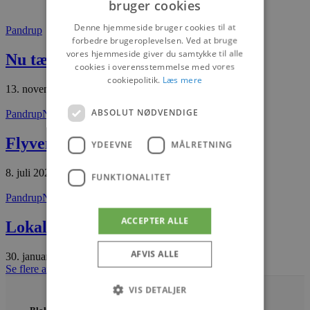
bruger cookies
Denne hjemmeside bruger cookies til at
Pandrup
forbedre brugeroplevelsen. Ved at bruge
vores hjemmeside giver du samtykke til alle
Nu tændes tusind julelys i Pandrup
cookies i overensstemmelse med vores
cookiepolitik.
Læs mere
13. november 2025
ABSOLUT NØDVENDIGE
Pandrup
Nyheder
Flyvende start for Freddy’s Finish
YDEEVNE
MÅLRETNING
8. juli 2026
FUNKTIONALITET
Pandrup
Nyheder
ACCEPTER ALLE
Lokale projekter kan påbegyndes
AFVIS ALLE
30. januar 2026
Se flere artikler
VIS DETALJER