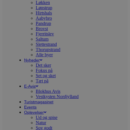
C
Løkken
S
Lønstrup
t
h
Hirtshals
p
Aabybro
s
Pandrup
b
Brovst
e
a
Fjerritslev
S
Saltum
c
Slettestrand
f
k
Thorupstrand
Alle byer
pys_start_session
.blokhus.dk
Session
D
Nyheder
b
Det sker
o
b
Fokus på
t
Set og sket
d
Tæt på
g
h
E-Avis
o
Blokhus Avis
e
Vestkysten Nordjylland
h
Turistmagasinet
ti
Events
VISITOR_PRIVACY_METADATA
5 måneder
D
YouTube
Oplevelser
4 uger
b
.youtube.com
Ud og spise
g
Natur
b
s
Sov godt