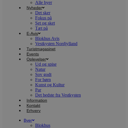
Alle byer
m
Nyheder
t
Det sker
PHPSESSID
Session
C
PHP.net
Fokus på
g
blokhus.dk
Set og sket
a
Tæt på
b
s
E-Avis
e
Blokhus Avis
i
Vestkysten Nordjylland
d
o
Turistmagasinet
v
Events
b
Oplevelser
D
Ud og spise
e
g
Natur
n
Sov godt
h
For børn
b
s
Kunst og Kultur
w
Par
e
Det bedste fra Vestkysten
e
o
Information
l
Kontakt
e
Erhverv
m
Byer
CookieScriptConsent
4 uger 2
D
CookieScript
dage
b
blokhus.dk
Blokhus