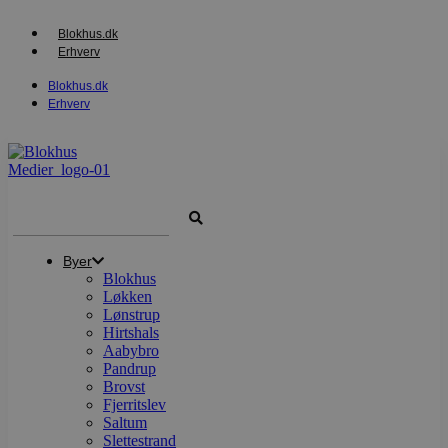
Videre
til
Blokhus.dk
indhold
Erhverv
Blokhus.dk
Erhverv
Search
...
Byer
Blokhus
Løkken
Lønstrup
Hirtshals
Aabybro
Pandrup
Brovst
Fjerritslev
Saltum
Slettestrand