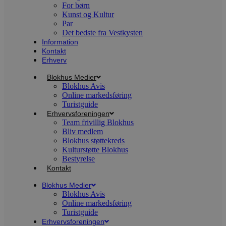
p
For børn
f
Kunst og Kultur
i
w
Par
r
Det bedste fra Vestkysten
p
Information
b
Kontakt
s
f
Erhverv
p
b
Blokhus Medier
p
Blokhus Avis
o
i
Online markedsføring
d
Turistguide
p
Erhvervsforeningen
b
f
Team frivillig Blokhus
s
Bliv medlem
Blokhus støttekreds
Kulturstøtte Blokhus
Bestyrelse
Kontakt
Udbyder
/
Navn
Udløbsdato
Beskrivelse
Domæne
Udbyder
/
Blokhus Medier
Navn
Udløbsdato
Beskrivelse
Domæne
Blokhus Avis
pys_first_visit
.blokhus.dk
1 uge
Denne cookie
Udbyder
/
Online markedsføring
Navn
Udløbsdato
Beskr
bruges til at
_gid
1 dag
Denne cookie
Google LLC
Domæne
Turistguide
bestemme den
Google Anal
.blokhus.dk
første gang
gemmer og 
Erhvervsforeningen
_gcl_au
2 måneder
Denne
Google LLC