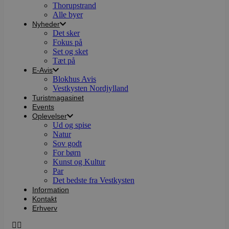
Thorupstrand
Alle byer
Nyheder
Det sker
Fokus på
Set og sket
Tæt på
E-Avis
Blokhus Avis
Vestkysten Nordjylland
Turistmagasinet
Events
Oplevelser
Ud og spise
Natur
Sov godt
For børn
Kunst og Kultur
Par
Det bedste fra Vestkysten
Information
Kontakt
Erhverv