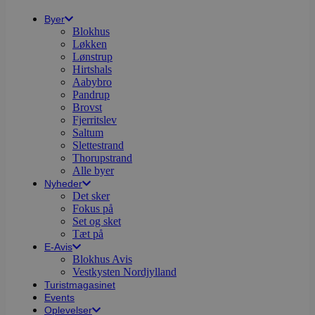
Byer
Blokhus
Løkken
Lønstrup
Hirtshals
Aabybro
Pandrup
Brovst
Fjerritslev
Saltum
Slettestrand
Thorupstrand
Alle byer
Nyheder
Det sker
Fokus på
Set og sket
Tæt på
E-Avis
Blokhus Avis
Vestkysten Nordjylland
Turistmagasinet
Events
Oplevelser