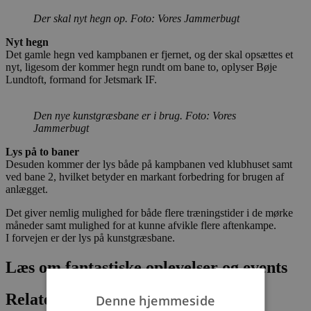
Der skal nyt hegn op. Foto: Vores Jammerbugt
Nyt hegn
Det gamle hegn ved kampbanen er fjernet, og der skal opsættes et
nyt, ligesom der kommer hegn rundt om bane to, oplyser Bøje
Lundtoft, formand for Jetsmark IF.
Den nye kunstgræsbane er i brug. Foto: Vores
Jammerbugt
Lys på to baner
Desuden kommer der lys både på kampbanen ved klubhuset samt
ved bane 2, hvilket betyder en markant forbedring for brugen af
anlægget.
Det giver nemlig mulighed for både flere træningstider i de mørke
måneder samt mulighed for at kunne afvikle flere aftenkampe.
I forvejen er der lys på kunstgræsbane.
Læs om fantastiske oplevelser og events
Relaterede artikler
Denne hjemmeside