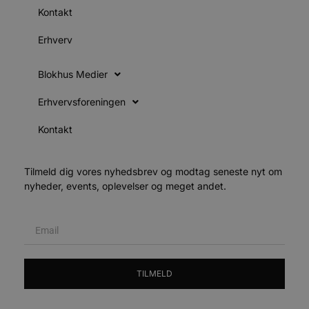
b
Kontakt
D
e
g
Erhverv
n
h
b
s
Blokhus Medier
w
e
e
Erhvervsforeningen
o
l
e
Kontakt
m
CookieScriptConsent
4 uger 2
D
CookieScript
dage
b
blokhus.dk
Tilmeld dig vores nyhedsbrev og modtag seneste nyt om
C
nyheder, events, oplevelser og meget andet.
S
t
h
p
s
b
e
a
S
TILMELD
c
f
k